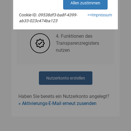
Allen zustimmen
Cookie-ID:
09538df3-ba8f-4399-
>>Impressum
3. Nutzerdaten angeben
ab33-023c474ba123
4. Funktionen des
Transparenzregisters
nutzen
Nutzerkonto erstellen
Haben Sie bereits ein Nutzerkonto angelegt?
Aktivierungs-E-Mail erneut zusenden