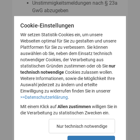
Unstimmigkeitsmeldungen nach § 23a
GwG abzugeben
Auskunftsanträge nach § 23 Abs. 8
Cookie-Einstellungen
GwG zu stellen
Wir setzen Statistik-Cookies ein, um unsere
Webseiten optimal für Sie zu gestalten und unsere
Plattformen für Sie zu verbessern. Sie können
So legen Sie Ihr Nutzerkonto für
auswählen ob Sie, neben dem Einsatz technisch
notwendiger Cookies, der Verarbeitung aus
das Transparenzregister an
statistischen Gründen zustimmen oder ob Sie
nur
technisch notwendige
(Registrierung):
Cookies zulassen wollen.
Weitere Informationen, sowie die Möglichkeit Ihre
Auswahl jederzeit zu ändern und erteilte
Einwilligung zu widerrufen finden Sie in unserer
>>Datenschutzerklärung
.
1. Nutzerkonto erstellen
Mit einem Klick auf
Allen zustimmen
willigen Sie in
die Verarbeitung zu statistischen Zwecken ein.
2. E-Mail zur Verifizierung
Nur technisch notwendige
des Nutzerkontos
bestätigen