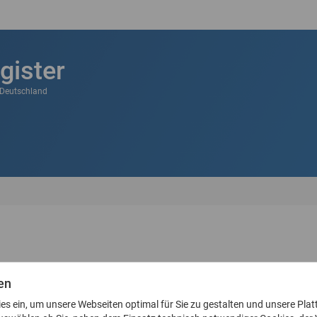
gister
k Deutschland
en
l-Adresse an
ies ein, um unsere Webseiten optimal für Sie zu gestalten und unsere Plat