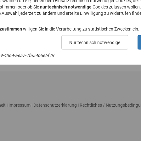
uswählen ob Sie, neben dem Einsatz technisch notwendiger Cookies, der
ustimmen oder ob Sie
nur technisch notwendige
Cookies zulassen wollen.
e Auswahl jederzeit zu ändern und erteilte Einwilligung zu widerrufen finde
E-Mail-Adresse*
 zustimmen
willigen Sie in die Verarbeitung zu statistischen Zwecken ein.
Nur technisch notwendige
9-4364-ae57-7fa54b5e6f79
eit
|
Impressum
|
Datenschutzerklärung
|
Rechtliches / Nutzungsbeding