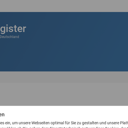
gister
k Deutschland
en
l-Adresse an
ies ein, um unsere Webseiten optimal für Sie zu gestalten und unsere Plat