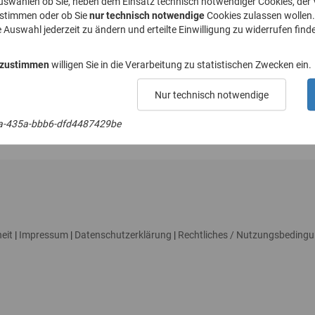
uswählen ob Sie, neben dem Einsatz technisch notwendiger Cookies, der
ustimmen oder ob Sie
nur technisch notwendige
Cookies zulassen wollen.
e Auswahl jederzeit zu ändern und erteilte Einwilligung zu widerrufen finde
E-Mail-Adresse*
 zustimmen
willigen Sie in die Verarbeitung zu statistischen Zwecken ein.
Nur technisch notwendige
a-435a-bbb6-dfd4487429be
eit
|
Impressum
|
Datenschutzerklärung
|
Rechtliches / Nutzungsbeding