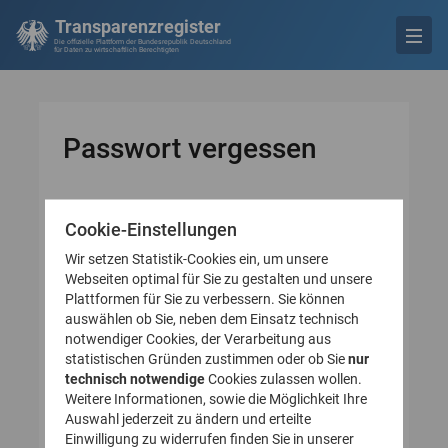
Transparenzregister
Die offizielle Plattform der Bundesrepublik Deutschland
für Daten zu wirtschaftlich Berechtigten
Passwort vergessen
Cookie-Einstellungen
* Pflichtfeld
Bitte geben Sie Ihre E-
Wir setzen Statistik-Cookies ein, um unsere
Mail-Adresse an
Webseiten optimal für Sie zu gestalten und unsere
Plattformen für Sie zu verbessern. Sie können
auswählen ob Sie, neben dem Einsatz technisch
E-Mail-Adresse*
notwendiger Cookies, der Verarbeitung aus
statistischen Gründen zustimmen oder ob Sie
nur
technisch notwendige
Cookies zulassen wollen.
Weitere Informationen, sowie die Möglichkeit Ihre
Auswahl jederzeit zu ändern und erteilte
Einwilligung zu widerrufen finden Sie in unserer