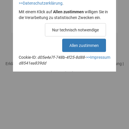
>>Datenschutzerklärung
.
Mit einem Klick auf
Allen zustimmen
willigen Sie in
die Verarbeitung zu statistischen Zwecken ein.
Nur technisch notwendige
Allen zustimmen
Cookie-ID:
d05e4e7f-748b-4f25-8d88-
>>Impressum
d8541ea839dd
Erklärung zur Barrierefreiheit
|
Impressum
|
Datenschutzerklärung
|
Rechtliches / Nutzungsbedingungen
|
Sicherheitshinweise