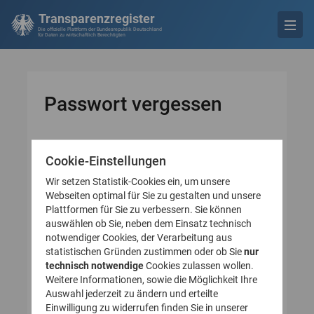
Transparenzregister
Die offizielle Plattform der Bundesrepublik Deutschland
für Daten zu wirtschaftlich Berechtigten
Passwort vergessen
Cookie-Einstellungen
* Pflichtfeld
Bitte geben Sie Ihre E-
Wir setzen Statistik-Cookies ein, um unsere
Mail-Adresse an
Webseiten optimal für Sie zu gestalten und unsere
Plattformen für Sie zu verbessern. Sie können
auswählen ob Sie, neben dem Einsatz technisch
E-Mail-Adresse*
notwendiger Cookies, der Verarbeitung aus
statistischen Gründen zustimmen oder ob Sie
nur
technisch notwendige
Cookies zulassen wollen.
Weitere Informationen, sowie die Möglichkeit Ihre
Auswahl jederzeit zu ändern und erteilte
Einwilligung zu widerrufen finden Sie in unserer