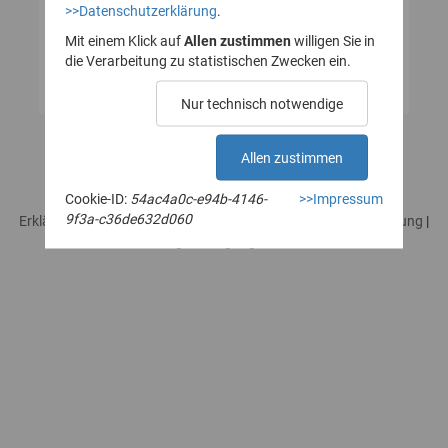
>>Datenschutzerklärung
.
Mit einem Klick auf
Allen zustimmen
willigen Sie in
die Verarbeitung zu statistischen Zwecken ein.
Nur technisch notwendige
Allen zustimmen
Cookie-ID:
54ac4a0c-e94b-4146-
>>Impressum
9f3a-c36de632d060
Erklärung zur Barrierefreiheit
|
Impressum
|
Datenschutzerklärung
|
Rechtliches / Nutzungsbedingungen
|
Sicherheitshinweise