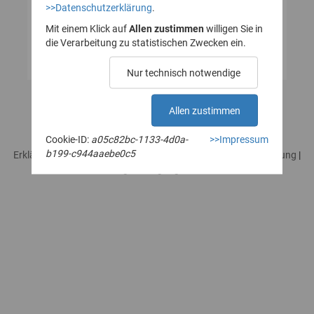
>>Datenschutzerklärung
.
Mit einem Klick auf
Allen zustimmen
willigen Sie in
die Verarbeitung zu statistischen Zwecken ein.
Nur technisch notwendige
Allen zustimmen
Cookie-ID:
a05c82bc-1133-4d0a-
>>Impressum
b199-c944aaebe0c5
Erklärung zur Barrierefreiheit
|
Impressum
|
Datenschutzerklärung
|
Rechtliches / Nutzungsbedingungen
|
Sicherheitshinweise