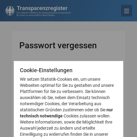
Transparenzregister
Die offizielle Plattform der Bundesrepublik Deutschland
für Daten zu wirtschaftlich Berechtigten
Passwort vergessen
Cookie-Einstellungen
* Pflichtfeld
Bitte geben Sie Ihre E-
Wir setzen Statistik-Cookies ein, um unsere
Mail-Adresse an
Webseiten optimal für Sie zu gestalten und unsere
Plattformen für Sie zu verbessern. Sie können
auswählen ob Sie, neben dem Einsatz technisch
E-Mail-Adresse*
notwendiger Cookies, der Verarbeitung aus
statistischen Gründen zustimmen oder ob Sie
nur
technisch notwendige
Cookies zulassen wollen.
Weitere Informationen, sowie die Möglichkeit Ihre
Auswahl jederzeit zu ändern und erteilte
Einwilligung zu widerrufen finden Sie in unserer