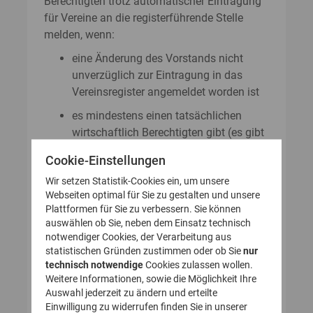
Berechtigten trotz automatischer Eintragung
für Vereine an die registerführende Stelle
melden, wenn:
eine Änderung des Vorstands nicht
unverzüglich zur Eintragung in das
Vereinsregister angemeldet worden ist
es mindestens einen tatsächlichen
wirtschaftlich Berechtigten gibt (es gibt
also mindestens einen wirtschaftlich
Cookie-Einstellungen
Berechtigten, der nicht Vorstand des
Wir setzen Statistik-Cookies ein, um unsere
Vereins, sonders aus anderen Gründen
Webseiten optimal für Sie zu gestalten und unsere
wirtschaftlich berechtigt ist)
Plattformen für Sie zu verbessern. Sie können
ein wirtschaftlich Berechtigter seinen
auswählen ob Sie, neben dem Einsatz technisch
notwendiger Cookies, der Verarbeitung aus
Wohnort außerhalb von Deutschland
statistischen Gründen zustimmen oder ob Sie
nur
hat
technisch notwendige
Cookies zulassen wollen.
Weitere Informationen, sowie die Möglichkeit Ihre
ein wirtschaftlich Berechtigter eine
Auswahl jederzeit zu ändern und erteilte
andere als die deutsche
Einwilligung zu widerrufen finden Sie in unserer