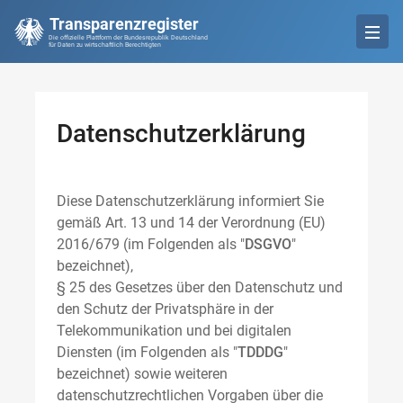
Transparenzregister
Die offizielle Plattform der Bundesrepublik Deutschland
für Daten zu wirtschaftlich Berechtigten
Datenschutzerklärung
Diese Datenschutzerklärung informiert Sie
gemäß Art. 13 und 14 der Verordnung (EU)
2016/679 (im Folgenden als "
DSGVO
"
bezeichnet),
§ 25 des Gesetzes über den Datenschutz und
den Schutz der Privatsphäre in der
Telekommunikation und bei digitalen
Diensten (im Folgenden als "
TDDDG
"
bezeichnet) sowie weiteren
datenschutzrechtlichen Vorgaben über die