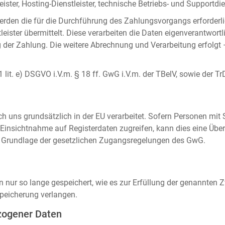
ister, Hosting-Dienstleister, technische Betriebs- und Supportdien
rden die für die Durchführung des Zahlungsvorgangs erforderl
eister übermittelt. Diese verarbeiten die Daten eigenverantwortl
der Zahlung. Die weitere Abrechnung und Verarbeitung erfolgt 
 1 lit. e) DSGVO i.V.m. § 18 ff. GwG i.V.m. der TBelV, sowie der Tr
uns grundsätzlich in der EU verarbeitet. Sofern Personen mit Si
insichtnahme auf Registerdaten zugreifen, kann dies eine Über
auf Grundlage der gesetzlichen Zugangsregelungen des GwG.
ur so lange gespeichert, wie es zur Erfüllung der genannten Zw
peicherung verlangen.
zogener Daten