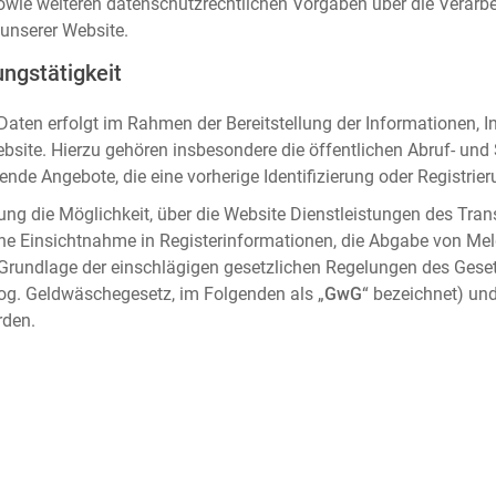
sowie weiteren datenschutzrechtlichen Vorgaben über die Verar
unserer Website.
ngstätigkeit
aten erfolgt im Rahmen der Bereitstellung der Informationen, I
ebsite. Hierzu gehören insbesondere die öffentlichen Abruf- un
nde Angebote, die eine vorherige Identifizierung oder Registrier
ung die Möglichkeit, über die Website Dienstleistungen des Tran
che Einsichtnahme in Registerinformationen, die Abgabe von Me
 Grundlage der einschlägigen gesetzlichen Regelungen des Gese
og. Geldwäschegesetz, im Folgenden als „
GwG
“ bezeichnet) und
rden.