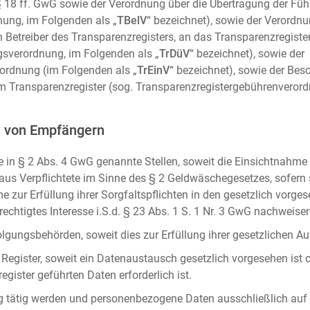
m. § 18 ff. GwG sowie der Verordnung über die Übertragung der Fü
ung, im Folgenden als „
TBelV
“ bezeichnet), sowie der Verordn
n Betreiber des Transparenzregisters, an das Transparenzregister
gsverordnung, im Folgenden als „
TrDüV
“ bezeichnet), sowie der
ordnung (im Folgenden als „
TrEinV
“ bezeichnet), sowie der Be
 Transparenzregister (sog. Transparenzregistergebührenverord
n von Empfängern
 in § 2 Abs. 4 GwG genannte Stellen, soweit die Einsichtnahme z
naus Verpflichtete im Sinne des § 2 Geldwäschegesetzes, sofern
e zur Erfüllung ihrer Sorgfaltspflichten in den gesetzlich vorges
erechtigtes Interesse i.S.d. § 23 Abs. 1 S. 1 Nr. 3 GwG nachweise
gungsbehörden, soweit dies zur Erfüllung ihrer gesetzlichen Auf
 Register, soweit ein Datenaustausch gesetzlich vorgesehen ist 
gister geführten Daten erforderlich ist.
rag tätig werden und personenbezogene Daten ausschließlich auf