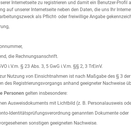
serer Internetseite zu registrieren und damit ein Benutzer-Profil
ng auf unserer Internetseite neben den Daten, die uns Ihr Intern
rbeitungszweck als Pflicht- oder freiwillige Angabe gekennzeich
rung,
efonnummer,
hend, die Rechnungsanschrift.
VO i.V.m. § 23 Abs. 3, 5 GwG i.V.m. §§ 2, 3 TrEinV.
g zur Nutzung von Einsichtnahmen ist nach Maßgabe des § 3 der 
men des Registrierungsvorgangs anhand geeigneter Nachweise üb
he Personen
gelten insbesondere:
chen Ausweisdokuments mit Lichtbild (z. B. Personalausweis ode
konto-Identitätsprüfungsverordnung genannten Dokumente oder
 vorgesehenen sonstigen geeigneten Nachweise.