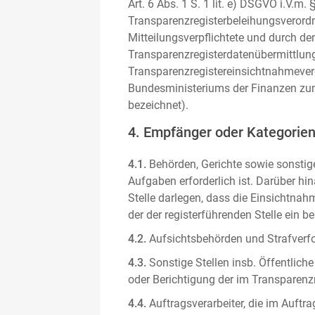
Art. 6 Abs. 1 S. 1 lit. e) DSGVO i.V.
Transparenzregisterbeleihungsverordn
Mitteilungsverpflichtete und durch de
Transparenzregisterdatenübermittlun
Transparenzregistereinsichtnahmever
Bundesministeriums der Finanzen zum
bezeichnet).
4. Empfänger oder Kategorie
4.1.
Behörden, Gerichte sowie sonstige
Aufgaben erforderlich ist. Darüber hi
Stelle darlegen, dass die Einsichtnahm
der der registerführenden Stelle ein b
4.2.
Aufsichtsbehörden und Strafverfol
4.3.
Sonstige Stellen insb. Öffentliche
oder Berichtigung der im Transparenzre
4.4.
Auftragsverarbeiter, die im Auft