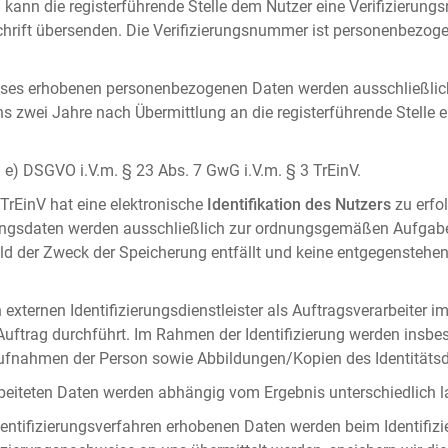
 kann die registerführende Stelle dem Nutzer eine Verifizierun
ft übersenden. Die Verifizierungsnummer ist personenbezogen 
ises erhobenen personenbezogenen Daten werden ausschließlic
ens zwei Jahre nach Übermittlung an die registerführende Stelle
it. e) DSGVO i.V.m. § 23 Abs. 7 GwG i.V.m. § 3 TrEinV.
 TrEinV hat eine elektronische
Identifikation des Nutzers
zu erfo
erungsdaten werden ausschließlich zur ordnungsgemäßen Aufgab
ald der Zweck der Speicherung entfällt und keine entgegenstehe
externen Identifizierungsdienstleister als Auftragsverarbeiter i
 Auftrag durchführt. Im Rahmen der Identifizierung werden insbe
onaufnahmen der Person sowie Abbildungen/Kopien des Identität
arbeiteten Daten werden abhängig vom Ergebnis unterschiedlich l
entifizierungsverfahren erhobenen Daten werden beim Identifizi