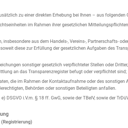
ätzlich zu einer direkten Erhebung bei Ihnen – aus folgenden
chtseinheiten im Rahmen ihrer gesetzlichen Mitteilungspflicht
n, insbesondere aus dem Handels-, Vereins-, Partnerschafts- od
oweit diese zur Erfüllung der gesetzlichen Aufgaben des Tran
ichungen sonstiger gesetzlich verpflichteter Stellen oder Dritt
lung an das Transparenzregister befugt oder verpflichtet sind;
ten, die im Rahmen der Kontaktaufnahme oder des sonstigen A
Berechtigten, Behörden oder sonstigen Beteiligten anfallen.
it. e) DSGVO i.V.m. § 18 ff. GwG, sowie der TBelV, sowie der TrDü
rung
 (Registrierung)