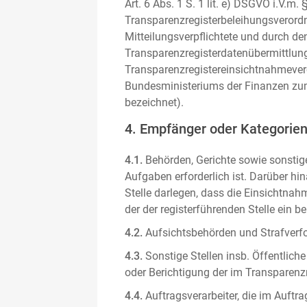
Art. 6 Abs. 1 S. 1 lit. e) DSGVO i.V.
Transparenzregisterbeleihungsverordn
Mitteilungsverpflichtete und durch de
Transparenzregisterdatenübermittlun
Transparenzregistereinsichtnahmever
Bundesministeriums der Finanzen zum
bezeichnet).
4. Empfänger oder Kategorie
4.1.
Behörden, Gerichte sowie sonstige
Aufgaben erforderlich ist. Darüber hi
Stelle darlegen, dass die Einsichtnahm
der der registerführenden Stelle ein b
4.2.
Aufsichtsbehörden und Strafverfol
4.3.
Sonstige Stellen insb. Öffentliche
oder Berichtigung der im Transparenzre
4.4.
Auftragsverarbeiter, die im Auft