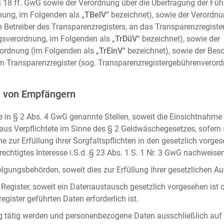
m. § 18 ff. GwG sowie der Verordnung über die Übertragung der Fü
ung, im Folgenden als „
TBelV
“ bezeichnet), sowie der Verordn
n Betreiber des Transparenzregisters, an das Transparenzregister
gsverordnung, im Folgenden als „
TrDüV
“ bezeichnet), sowie der
ordnung (im Folgenden als „
TrEinV
“ bezeichnet), sowie der Be
 Transparenzregister (sog. Transparenzregistergebührenverord
n von Empfängern
 in § 2 Abs. 4 GwG genannte Stellen, soweit die Einsichtnahme z
naus Verpflichtete im Sinne des § 2 Geldwäschegesetzes, sofern
e zur Erfüllung ihrer Sorgfaltspflichten in den gesetzlich vorges
erechtigtes Interesse i.S.d. § 23 Abs. 1 S. 1 Nr. 3 GwG nachweise
gungsbehörden, soweit dies zur Erfüllung ihrer gesetzlichen Auf
 Register, soweit ein Datenaustausch gesetzlich vorgesehen ist 
gister geführten Daten erforderlich ist.
rag tätig werden und personenbezogene Daten ausschließlich auf