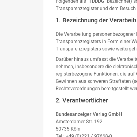
Folgenden als "
TDDDG
" bezeichnet) 
Transparenzregister und dem Besuch 
1. Bezeichnung der Verarbeitu
Die Verarbeitung personenbezogener D
Transparenzregisters in Form einer W
Transparenzregisters sowie weitergehe
Darüber hinaus umfasst die Verarbeit
nehmen, insbesondere die elektronis
registerbezogene Funktionen, die auf
Gewinnen aus schweren Straftaten (s
Rechtsverordnungen bereitgestellt we
2. Verantwortlicher
Bundesanzeiger Verlag GmbH
Amsterdamer Str. 192
50735 Köln
Tel.: +49 (0)221 / 97668-0