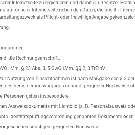
serer Internetseite zu registrieren und damit ein Benutzer-Profil
ng auf unserer Internetseite neben den Daten, die uns Ihr Intern
rbeitungszweck als Pflicht- oder freiwillige Angabe gekennzeich
rung,
efonnummer,
hend, die Rechnungsanschrift.
VO i.V.m. § 23 Abs. 3, 5 GwG i.V.m. §§ 2, 3 TrEinV.
g zur Nutzung von Einsichtnahmen ist nach Maßgabe des § 3 der 
men des Registrierungsvorgangs anhand geeigneter Nachweise üb
he Personen
gelten insbesondere:
chen Ausweisdokuments mit Lichtbild (z. B. Personalausweis ode
konto-Identitätsprüfungsverordnung genannten Dokumente oder
 vorgesehenen sonstigen geeigneten Nachweise.