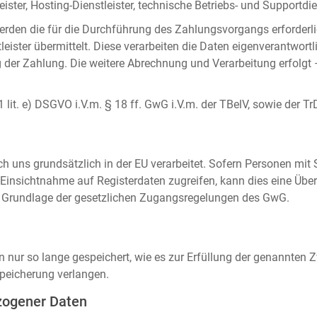
ister, Hosting-Dienstleister, technische Betriebs- und Supportdien
rden die für die Durchführung des Zahlungsvorgangs erforderl
eister übermittelt. Diese verarbeiten die Daten eigenverantwortl
der Zahlung. Die weitere Abrechnung und Verarbeitung erfolgt 
 1 lit. e) DSGVO i.V.m. § 18 ff. GwG i.V.m. der TBelV, sowie der Tr
uns grundsätzlich in der EU verarbeitet. Sofern Personen mit Si
insichtnahme auf Registerdaten zugreifen, kann dies eine Über
auf Grundlage der gesetzlichen Zugangsregelungen des GwG.
ur so lange gespeichert, wie es zur Erfüllung der genannten Zw
peicherung verlangen.
zogener Daten