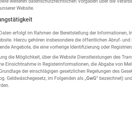
sowie weiteren datenschutzrechtlichen Vorgaben über die Verar
unserer Website.
ngstätigkeit
aten erfolgt im Rahmen der Bereitstellung der Informationen, I
ebsite. Hierzu gehören insbesondere die öffentlichen Abruf- un
nde Angebote, die eine vorherige Identifizierung oder Registrier
ung die Möglichkeit, über die Website Dienstleistungen des Tran
che Einsichtnahme in Registerinformationen, die Abgabe von Me
 Grundlage der einschlägigen gesetzlichen Regelungen des Gese
og. Geldwäschegesetz, im Folgenden als „
GwG
“ bezeichnet) und
rden.