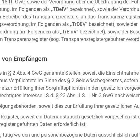
m. § 18 ff. GwG sowie der Verordnung über die Übertragung der Fü
ung, im Folgenden als „
TBelV
“ bezeichnet), sowie der Verordn
n Betreiber des Transparenzregisters, an das Transparenzregister
gsverordnung, im Folgenden als „
TrDüV
“ bezeichnet), sowie der
ordnung (im Folgenden als „
TrEinV
“ bezeichnet), sowie der Be
 Transparenzregister (sog. Transparenzregistergebührenverord
n von Empfängern
 in § 2 Abs. 4 GwG genannte Stellen, soweit die Einsichtnahme z
naus Verpflichtete im Sinne des § 2 Geldwäschegesetzes, sofern
e zur Erfüllung ihrer Sorgfaltspflichten in den gesetzlich vorges
erechtigtes Interesse i.S.d. § 23 Abs. 1 S. 1 Nr. 3 GwG nachweise
gungsbehörden, soweit dies zur Erfüllung ihrer gesetzlichen Auf
 Register, soweit ein Datenaustausch gesetzlich vorgesehen ist 
gister geführten Daten erforderlich ist.
rag tätig werden und personenbezogene Daten ausschließlich auf