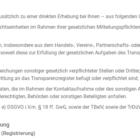
ätzlich zu einer direkten Erhebung bei Ihnen – aus folgenden
chtseinheiten im Rahmen ihrer gesetzlichen Mitteilungspflicht
n, insbesondere aus dem Handels-, Vereins-, Partnerschafts- od
oweit diese zur Erfüllung der gesetzlichen Aufgaben des Tran
ichungen sonstiger gesetzlich verpflichteter Stellen oder Dritt
lung an das Transparenzregister befugt oder verpflichtet sind;
ten, die im Rahmen der Kontaktaufnahme oder des sonstigen A
Berechtigten, Behörden oder sonstigen Beteiligten anfallen.
it. e) DSGVO i.V.m. § 18 ff. GwG, sowie der TBelV, sowie der TrDü
rung
 (Registrierung)