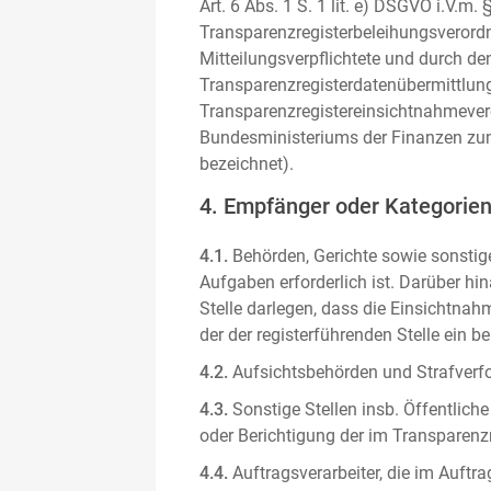
Art. 6 Abs. 1 S. 1 lit. e) DSGVO i.V.
Transparenzregisterbeleihungsverordn
Mitteilungsverpflichtete und durch de
Transparenzregisterdatenübermittlun
Transparenzregistereinsichtnahmever
Bundesministeriums der Finanzen zum
bezeichnet).
4. Empfänger oder Kategorie
4.1.
Behörden, Gerichte sowie sonstige
Aufgaben erforderlich ist. Darüber hi
Stelle darlegen, dass die Einsichtnahm
der der registerführenden Stelle ein b
4.2.
Aufsichtsbehörden und Strafverfol
4.3.
Sonstige Stellen insb. Öffentliche
oder Berichtigung der im Transparenzre
4.4.
Auftragsverarbeiter, die im Auft