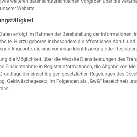
sowie weiteren datenschutzrechtlichen Vorgaben über die Verar
unserer Website.
ngstätigkeit
aten erfolgt im Rahmen der Bereitstellung der Informationen, I
ebsite. Hierzu gehören insbesondere die öffentlichen Abruf- un
nde Angebote, die eine vorherige Identifizierung oder Registrier
ung die Möglichkeit, über die Website Dienstleistungen des Tran
che Einsichtnahme in Registerinformationen, die Abgabe von Me
 Grundlage der einschlägigen gesetzlichen Regelungen des Gese
og. Geldwäschegesetz, im Folgenden als „
GwG
“ bezeichnet) und
rden.