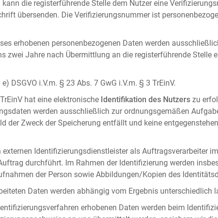
 kann die registerführende Stelle dem Nutzer eine Verifizierun
ft übersenden. Die Verifizierungsnummer ist personenbezogen 
ises erhobenen personenbezogenen Daten werden ausschließlic
ens zwei Jahre nach Übermittlung an die registerführende Stelle
it. e) DSGVO i.V.m. § 23 Abs. 7 GwG i.V.m. § 3 TrEinV.
 TrEinV hat eine elektronische
Identifikation des Nutzers
zu erfo
erungsdaten werden ausschließlich zur ordnungsgemäßen Aufgab
ald der Zweck der Speicherung entfällt und keine entgegenstehe
externen Identifizierungsdienstleister als Auftragsverarbeiter i
 Auftrag durchführt. Im Rahmen der Identifizierung werden insbe
onaufnahmen der Person sowie Abbildungen/Kopien des Identität
arbeiteten Daten werden abhängig vom Ergebnis unterschiedlich l
entifizierungsverfahren erhobenen Daten werden beim Identifizi