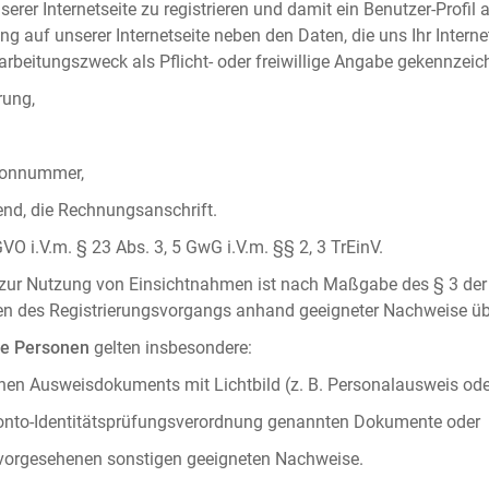
serer Internetseite zu registrieren und damit ein Benutzer-Profil
ng auf unserer Internetseite neben den Daten, die uns Ihr Intern
rbeitungszweck als Pflicht- oder freiwillige Angabe gekennzeich
rung,
efonnummer,
hend, die Rechnungsanschrift.
VO i.V.m. § 23 Abs. 3, 5 GwG i.V.m. §§ 2, 3 TrEinV.
g zur Nutzung von Einsichtnahmen ist nach Maßgabe des § 3 der 
men des Registrierungsvorgangs anhand geeigneter Nachweise üb
he Personen
gelten insbesondere:
chen Ausweisdokuments mit Lichtbild (z. B. Personalausweis ode
konto-Identitätsprüfungsverordnung genannten Dokumente oder
 vorgesehenen sonstigen geeigneten Nachweise.