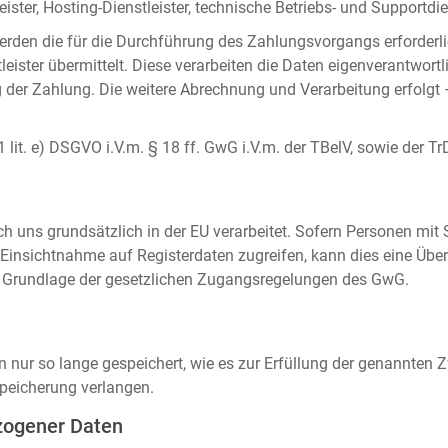
ister, Hosting-Dienstleister, technische Betriebs- und Supportdien
rden die für die Durchführung des Zahlungsvorgangs erforderl
eister übermittelt. Diese verarbeiten die Daten eigenverantwortl
der Zahlung. Die weitere Abrechnung und Verarbeitung erfolgt 
 1 lit. e) DSGVO i.V.m. § 18 ff. GwG i.V.m. der TBelV, sowie der Tr
uns grundsätzlich in der EU verarbeitet. Sofern Personen mit Si
insichtnahme auf Registerdaten zugreifen, kann dies eine Über
auf Grundlage der gesetzlichen Zugangsregelungen des GwG.
ur so lange gespeichert, wie es zur Erfüllung der genannten Zw
peicherung verlangen.
zogener Daten