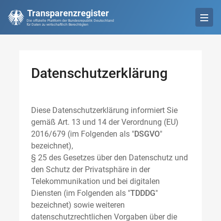
Transparenzregister
Die offizielle Plattform der Bundesrepublik Deutschland
für Daten zu wirtschaftlich Berechtigten
Datenschutzerklärung
Diese Datenschutzerklärung informiert Sie
gemäß Art. 13 und 14 der Verordnung (EU)
2016/679 (im Folgenden als "
DSGVO
"
bezeichnet),
§ 25 des Gesetzes über den Datenschutz und
den Schutz der Privatsphäre in der
Telekommunikation und bei digitalen
Diensten (im Folgenden als "
TDDDG
"
bezeichnet) sowie weiteren
datenschutzrechtlichen Vorgaben über die