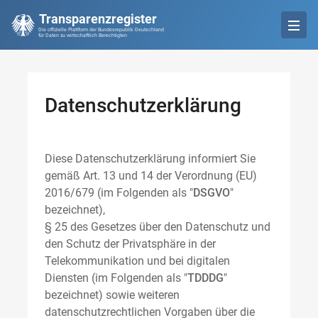
Transparenzregister
Die offizielle Plattform der Bundesrepublik Deutschland
für Daten zu wirtschaftlich Berechtigten
Datenschutzerklärung
Diese Datenschutzerklärung informiert Sie
gemäß Art. 13 und 14 der Verordnung (EU)
2016/679 (im Folgenden als "
DSGVO
"
bezeichnet),
§ 25 des Gesetzes über den Datenschutz und
den Schutz der Privatsphäre in der
Telekommunikation und bei digitalen
Diensten (im Folgenden als "
TDDDG
"
bezeichnet) sowie weiteren
datenschutzrechtlichen Vorgaben über die