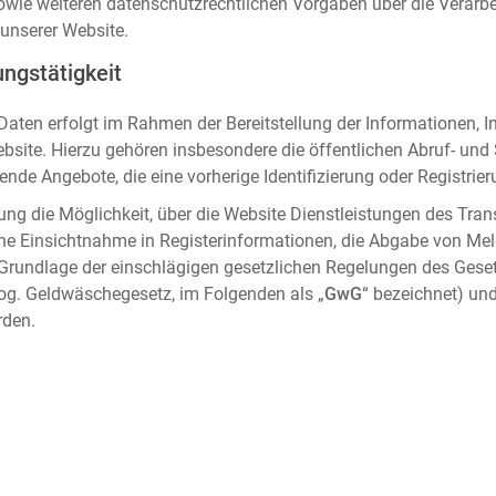
sowie weiteren datenschutzrechtlichen Vorgaben über die Verar
unserer Website.
ngstätigkeit
aten erfolgt im Rahmen der Bereitstellung der Informationen, I
ebsite. Hierzu gehören insbesondere die öffentlichen Abruf- un
nde Angebote, die eine vorherige Identifizierung oder Registrier
ung die Möglichkeit, über die Website Dienstleistungen des Tran
che Einsichtnahme in Registerinformationen, die Abgabe von Me
 Grundlage der einschlägigen gesetzlichen Regelungen des Gese
og. Geldwäschegesetz, im Folgenden als „
GwG
“ bezeichnet) und
rden.