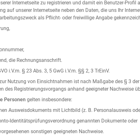
serer Internetseite zu registrieren und damit ein Benutzer-Profil
ng auf unserer Internetseite neben den Daten, die uns Ihr Intern
rbeitungszweck als Pflicht- oder freiwillige Angabe gekennzeich
rung,
efonnummer,
hend, die Rechnungsanschrift.
VO i.V.m. § 23 Abs. 3, 5 GwG i.V.m. §§ 2, 3 TrEinV.
g zur Nutzung von Einsichtnahmen ist nach Maßgabe des § 3 der 
men des Registrierungsvorgangs anhand geeigneter Nachweise üb
he Personen
gelten insbesondere:
chen Ausweisdokuments mit Lichtbild (z. B. Personalausweis ode
konto-Identitätsprüfungsverordnung genannten Dokumente oder
 vorgesehenen sonstigen geeigneten Nachweise.