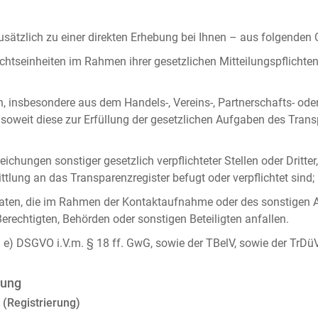
ätzlich zu einer direkten Erhebung bei Ihnen – aus folgenden
chtseinheiten im Rahmen ihrer gesetzlichen Mitteilungspflicht
n, insbesondere aus dem Handels-, Vereins-, Partnerschafts- od
oweit diese zur Erfüllung der gesetzlichen Aufgaben des Tran
ichungen sonstiger gesetzlich verpflichteter Stellen oder Dritt
lung an das Transparenzregister befugt oder verpflichtet sind;
ten, die im Rahmen der Kontaktaufnahme oder des sonstigen A
Berechtigten, Behörden oder sonstigen Beteiligten anfallen.
it. e) DSGVO i.V.m. § 18 ff. GwG, sowie der TBelV, sowie der TrDü
rung
 (Registrierung)