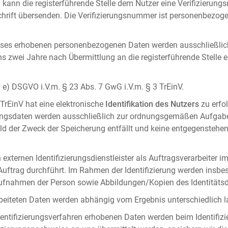
 kann die registerführende Stelle dem Nutzer eine Verifizierun
ft übersenden. Die Verifizierungsnummer ist personenbezogen 
ises erhobenen personenbezogenen Daten werden ausschließlic
ens zwei Jahre nach Übermittlung an die registerführende Stelle
it. e) DSGVO i.V.m. § 23 Abs. 7 GwG i.V.m. § 3 TrEinV.
 TrEinV hat eine elektronische
Identifikation des Nutzers
zu erfo
erungsdaten werden ausschließlich zur ordnungsgemäßen Aufgab
ald der Zweck der Speicherung entfällt und keine entgegenstehe
externen Identifizierungsdienstleister als Auftragsverarbeiter i
 Auftrag durchführt. Im Rahmen der Identifizierung werden insbe
onaufnahmen der Person sowie Abbildungen/Kopien des Identität
arbeiteten Daten werden abhängig vom Ergebnis unterschiedlich l
entifizierungsverfahren erhobenen Daten werden beim Identifizi