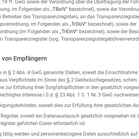
m. § 18 ff. GwG sowie der Verordnung über die Übertragung der Fü
ung, im Folgenden als „
TBelV
“ bezeichnet), sowie der Verordn
n Betreiber des Transparenzregisters, an das Transparenzregister
gsverordnung, im Folgenden als „
TrDüV
“ bezeichnet), sowie der
ordnung (im Folgenden als „
TrEinV
“ bezeichnet), sowie der Be
 Transparenzregister (sog. Transparenzregistergebührenverord
n von Empfängern
 in § 2 Abs. 4 GwG genannte Stellen, soweit die Einsichtnahme z
naus Verpflichtete im Sinne des § 2 Geldwäschegesetzes, sofern
e zur Erfüllung ihrer Sorgfaltspflichten in den gesetzlich vorges
erechtigtes Interesse i.S.d. § 23 Abs. 1 S. 1 Nr. 3 GwG nachweise
gungsbehörden, soweit dies zur Erfüllung ihrer gesetzlichen Auf
 Register, soweit ein Datenaustausch gesetzlich vorgesehen ist 
gister geführten Daten erforderlich ist.
rag tätig werden und personenbezogene Daten ausschließlich auf