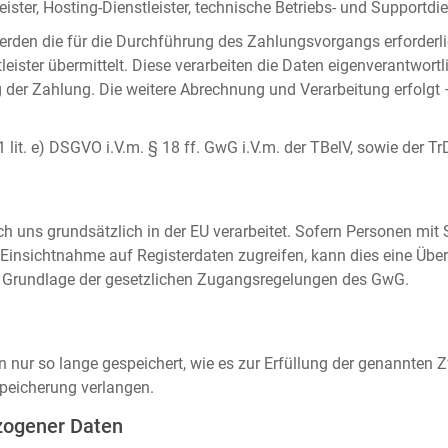
ister, Hosting-Dienstleister, technische Betriebs- und Supportdien
rden die für die Durchführung des Zahlungsvorgangs erforderl
eister übermittelt. Diese verarbeiten die Daten eigenverantwortl
der Zahlung. Die weitere Abrechnung und Verarbeitung erfolgt 
 1 lit. e) DSGVO i.V.m. § 18 ff. GwG i.V.m. der TBelV, sowie der Tr
uns grundsätzlich in der EU verarbeitet. Sofern Personen mit Si
insichtnahme auf Registerdaten zugreifen, kann dies eine Über
auf Grundlage der gesetzlichen Zugangsregelungen des GwG.
ur so lange gespeichert, wie es zur Erfüllung der genannten Zw
peicherung verlangen.
zogener Daten