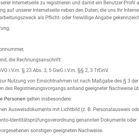
serer Internetseite zu registrieren und damit ein Benutzer-Profil
ng auf unserer Internetseite neben den Daten, die uns Ihr Intern
rbeitungszweck als Pflicht- oder freiwillige Angabe gekennzeich
rung,
efonnummer,
hend, die Rechnungsanschrift.
VO i.V.m. § 23 Abs. 3, 5 GwG i.V.m. §§ 2, 3 TrEinV.
g zur Nutzung von Einsichtnahmen ist nach Maßgabe des § 3 der 
men des Registrierungsvorgangs anhand geeigneter Nachweise üb
he Personen
gelten insbesondere:
chen Ausweisdokuments mit Lichtbild (z. B. Personalausweis ode
konto-Identitätsprüfungsverordnung genannten Dokumente oder
 vorgesehenen sonstigen geeigneten Nachweise.