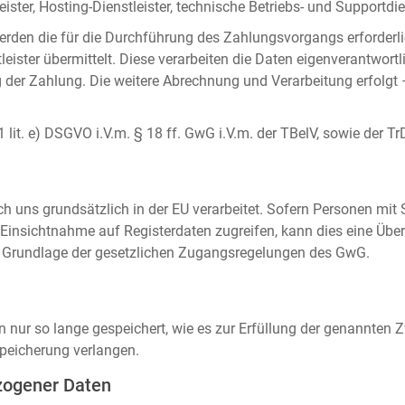
ister, Hosting-Dienstleister, technische Betriebs- und Supportdien
rden die für die Durchführung des Zahlungsvorgangs erforderl
eister übermittelt. Diese verarbeiten die Daten eigenverantwortl
der Zahlung. Die weitere Abrechnung und Verarbeitung erfolgt 
 1 lit. e) DSGVO i.V.m. § 18 ff. GwG i.V.m. der TBelV, sowie der Tr
uns grundsätzlich in der EU verarbeitet. Sofern Personen mit Si
insichtnahme auf Registerdaten zugreifen, kann dies eine Über
auf Grundlage der gesetzlichen Zugangsregelungen des GwG.
ur so lange gespeichert, wie es zur Erfüllung der genannten Zw
peicherung verlangen.
zogener Daten