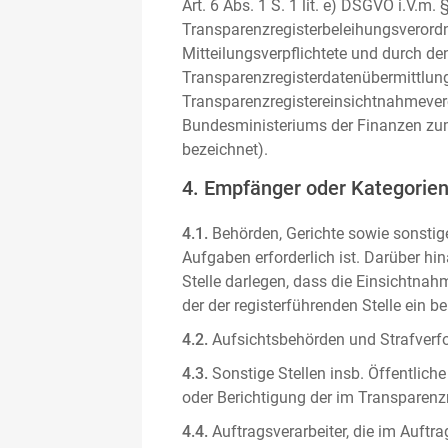
Art. 6 Abs. 1 S. 1 lit. e) DSGVO i.V.
Transparenzregisterbeleihungsverordn
Mitteilungsverpflichtete und durch de
Transparenzregisterdatenübermittlun
Transparenzregistereinsichtnahmever
Bundesministeriums der Finanzen zum
bezeichnet).
4. Empfänger oder Kategorie
4.1.
Behörden, Gerichte sowie sonstige
Aufgaben erforderlich ist. Darüber hi
Stelle darlegen, dass die Einsichtnahm
der der registerführenden Stelle ein b
4.2.
Aufsichtsbehörden und Strafverfol
4.3.
Sonstige Stellen insb. Öffentliche
oder Berichtigung der im Transparenzre
4.4.
Auftragsverarbeiter, die im Auft