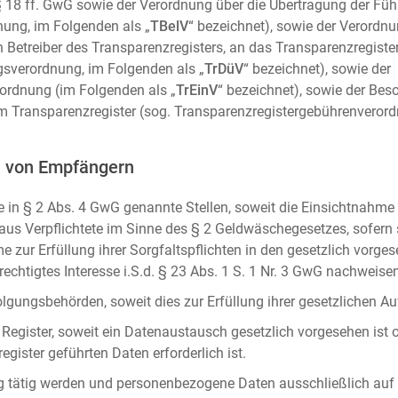
m. § 18 ff. GwG sowie der Verordnung über die Übertragung der Fü
ung, im Folgenden als „
TBelV
“ bezeichnet), sowie der Verordn
n Betreiber des Transparenzregisters, an das Transparenzregister
gsverordnung, im Folgenden als „
TrDüV
“ bezeichnet), sowie der
ordnung (im Folgenden als „
TrEinV
“ bezeichnet), sowie der Be
 Transparenzregister (sog. Transparenzregistergebührenverord
n von Empfängern
 in § 2 Abs. 4 GwG genannte Stellen, soweit die Einsichtnahme z
naus Verpflichtete im Sinne des § 2 Geldwäschegesetzes, sofern
e zur Erfüllung ihrer Sorgfaltspflichten in den gesetzlich vorges
erechtigtes Interesse i.S.d. § 23 Abs. 1 S. 1 Nr. 3 GwG nachweise
gungsbehörden, soweit dies zur Erfüllung ihrer gesetzlichen Auf
 Register, soweit ein Datenaustausch gesetzlich vorgesehen ist 
gister geführten Daten erforderlich ist.
rag tätig werden und personenbezogene Daten ausschließlich auf