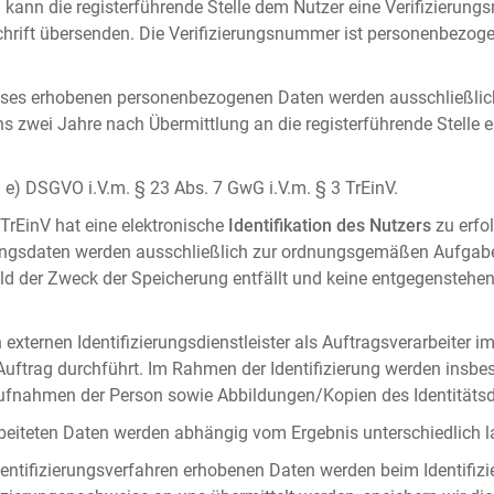
 kann die registerführende Stelle dem Nutzer eine Verifizierun
ft übersenden. Die Verifizierungsnummer ist personenbezogen 
ises erhobenen personenbezogenen Daten werden ausschließlic
ens zwei Jahre nach Übermittlung an die registerführende Stelle
it. e) DSGVO i.V.m. § 23 Abs. 7 GwG i.V.m. § 3 TrEinV.
 TrEinV hat eine elektronische
Identifikation des Nutzers
zu erfo
erungsdaten werden ausschließlich zur ordnungsgemäßen Aufgab
ald der Zweck der Speicherung entfällt und keine entgegenstehe
externen Identifizierungsdienstleister als Auftragsverarbeiter i
 Auftrag durchführt. Im Rahmen der Identifizierung werden insbe
onaufnahmen der Person sowie Abbildungen/Kopien des Identität
arbeiteten Daten werden abhängig vom Ergebnis unterschiedlich l
entifizierungsverfahren erhobenen Daten werden beim Identifizi