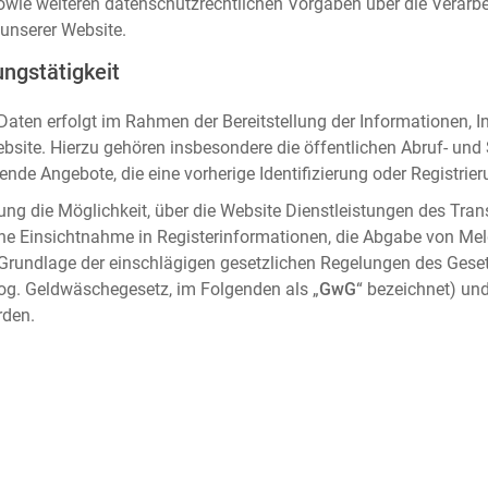
sowie weiteren datenschutzrechtlichen Vorgaben über die Verar
unserer Website.
ngstätigkeit
aten erfolgt im Rahmen der Bereitstellung der Informationen, I
ebsite. Hierzu gehören insbesondere die öffentlichen Abruf- un
nde Angebote, die eine vorherige Identifizierung oder Registrier
ung die Möglichkeit, über die Website Dienstleistungen des Tran
che Einsichtnahme in Registerinformationen, die Abgabe von Me
 Grundlage der einschlägigen gesetzlichen Regelungen des Gese
og. Geldwäschegesetz, im Folgenden als „
GwG
“ bezeichnet) und
rden.