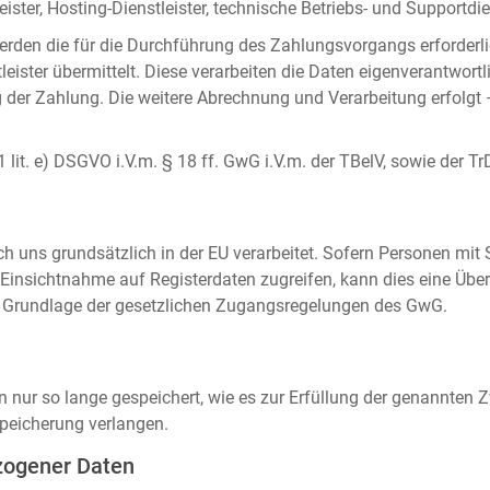
ister, Hosting-Dienstleister, technische Betriebs- und Supportdien
rden die für die Durchführung des Zahlungsvorgangs erforderl
eister übermittelt. Diese verarbeiten die Daten eigenverantwortl
der Zahlung. Die weitere Abrechnung und Verarbeitung erfolgt 
 1 lit. e) DSGVO i.V.m. § 18 ff. GwG i.V.m. der TBelV, sowie der Tr
uns grundsätzlich in der EU verarbeitet. Sofern Personen mit Si
insichtnahme auf Registerdaten zugreifen, kann dies eine Über
auf Grundlage der gesetzlichen Zugangsregelungen des GwG.
ur so lange gespeichert, wie es zur Erfüllung der genannten Zw
peicherung verlangen.
zogener Daten