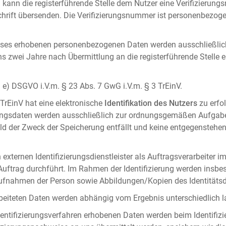
 kann die registerführende Stelle dem Nutzer eine Verifizierun
ft übersenden. Die Verifizierungsnummer ist personenbezogen 
ises erhobenen personenbezogenen Daten werden ausschließlic
ens zwei Jahre nach Übermittlung an die registerführende Stelle
it. e) DSGVO i.V.m. § 23 Abs. 7 GwG i.V.m. § 3 TrEinV.
 TrEinV hat eine elektronische
Identifikation des Nutzers
zu erfo
erungsdaten werden ausschließlich zur ordnungsgemäßen Aufgab
ald der Zweck der Speicherung entfällt und keine entgegenstehe
externen Identifizierungsdienstleister als Auftragsverarbeiter i
 Auftrag durchführt. Im Rahmen der Identifizierung werden insbe
onaufnahmen der Person sowie Abbildungen/Kopien des Identität
arbeiteten Daten werden abhängig vom Ergebnis unterschiedlich l
entifizierungsverfahren erhobenen Daten werden beim Identifizi