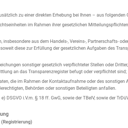
ätzlich zu einer direkten Erhebung bei Ihnen – aus folgenden
chtseinheiten im Rahmen ihrer gesetzlichen Mitteilungspflicht
n, insbesondere aus dem Handels-, Vereins-, Partnerschafts- od
oweit diese zur Erfüllung der gesetzlichen Aufgaben des Tran
ichungen sonstiger gesetzlich verpflichteter Stellen oder Dritt
lung an das Transparenzregister befugt oder verpflichtet sind;
ten, die im Rahmen der Kontaktaufnahme oder des sonstigen A
Berechtigten, Behörden oder sonstigen Beteiligten anfallen.
it. e) DSGVO i.V.m. § 18 ff. GwG, sowie der TBelV, sowie der TrDü
rung
 (Registrierung)