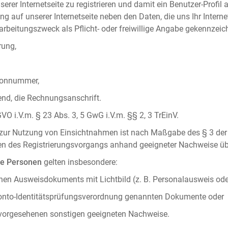
serer Internetseite zu registrieren und damit ein Benutzer-Profil
ng auf unserer Internetseite neben den Daten, die uns Ihr Intern
rbeitungszweck als Pflicht- oder freiwillige Angabe gekennzeich
rung,
efonnummer,
hend, die Rechnungsanschrift.
VO i.V.m. § 23 Abs. 3, 5 GwG i.V.m. §§ 2, 3 TrEinV.
g zur Nutzung von Einsichtnahmen ist nach Maßgabe des § 3 der 
men des Registrierungsvorgangs anhand geeigneter Nachweise üb
he Personen
gelten insbesondere:
chen Ausweisdokuments mit Lichtbild (z. B. Personalausweis ode
konto-Identitätsprüfungsverordnung genannten Dokumente oder
 vorgesehenen sonstigen geeigneten Nachweise.