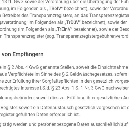
m. § 18 ff. GwG sowie der Verordnung über die Übertragung der Fü
ung, im Folgenden als „
TBelV
“ bezeichnet), sowie der Verordn
n Betreiber des Transparenzregisters, an das Transparenzregister
gsverordnung, im Folgenden als „
TrDüV
“ bezeichnet), sowie der
ordnung (im Folgenden als „
TrEinV
“ bezeichnet), sowie der Be
 Transparenzregister (sog. Transparenzregistergebührenverord
n von Empfängern
 in § 2 Abs. 4 GwG genannte Stellen, soweit die Einsichtnahme z
naus Verpflichtete im Sinne des § 2 Geldwäschegesetzes, sofern
e zur Erfüllung ihrer Sorgfaltspflichten in den gesetzlich vorges
erechtigtes Interesse i.S.d. § 23 Abs. 1 S. 1 Nr. 3 GwG nachweise
gungsbehörden, soweit dies zur Erfüllung ihrer gesetzlichen Auf
 Register, soweit ein Datenaustausch gesetzlich vorgesehen ist 
gister geführten Daten erforderlich ist.
rag tätig werden und personenbezogene Daten ausschließlich auf