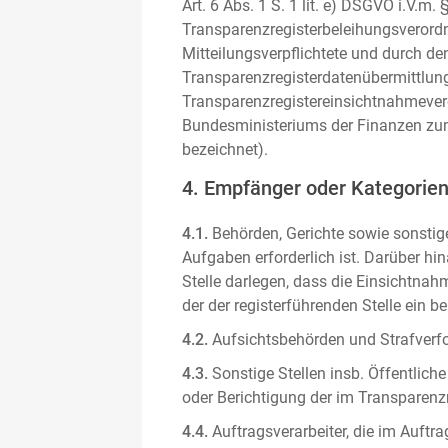
Art. 6 Abs. 1 S. 1 lit. e) DSGVO i.V.
Transparenzregisterbeleihungsverordn
Mitteilungsverpflichtete und durch de
Transparenzregisterdatenübermittlun
Transparenzregistereinsichtnahmever
Bundesministeriums der Finanzen zum
bezeichnet).
4. Empfänger oder Kategorie
4.1.
Behörden, Gerichte sowie sonstige
Aufgaben erforderlich ist. Darüber hi
Stelle darlegen, dass die Einsichtnahm
der der registerführenden Stelle ein b
4.2.
Aufsichtsbehörden und Strafverfol
4.3.
Sonstige Stellen insb. Öffentliche
oder Berichtigung der im Transparenzre
4.4.
Auftragsverarbeiter, die im Auft