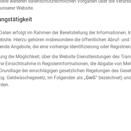
sowie weiteren datenschutzrechtlichen Vorgaben über die Verar
unserer Website.
ngstätigkeit
aten erfolgt im Rahmen der Bereitstellung der Informationen, I
ebsite. Hierzu gehören insbesondere die öffentlichen Abruf- un
nde Angebote, die eine vorherige Identifizierung oder Registrier
ung die Möglichkeit, über die Website Dienstleistungen des Tran
che Einsichtnahme in Registerinformationen, die Abgabe von Me
 Grundlage der einschlägigen gesetzlichen Regelungen des Gese
og. Geldwäschegesetz, im Folgenden als „
GwG
“ bezeichnet) und
rden.