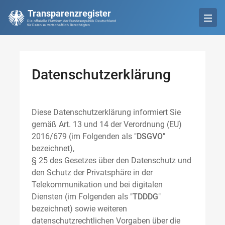
Transparenzregister
Die offizielle Plattform der Bundesrepublik Deutschland
für Daten zu wirtschaftlich Berechtigten
Datenschutzerklärung
Diese Datenschutzerklärung informiert Sie
gemäß Art. 13 und 14 der Verordnung (EU)
2016/679 (im Folgenden als "
DSGVO
"
bezeichnet),
§ 25 des Gesetzes über den Datenschutz und
den Schutz der Privatsphäre in der
Telekommunikation und bei digitalen
Diensten (im Folgenden als "
TDDDG
"
bezeichnet) sowie weiteren
datenschutzrechtlichen Vorgaben über die