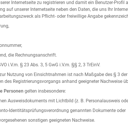
serer Internetseite zu registrieren und damit ein Benutzer-Profil
ng auf unserer Internetseite neben den Daten, die uns Ihr Intern
rbeitungszweck als Pflicht- oder freiwillige Angabe gekennzeich
rung,
efonnummer,
hend, die Rechnungsanschrift.
VO i.V.m. § 23 Abs. 3, 5 GwG i.V.m. §§ 2, 3 TrEinV.
g zur Nutzung von Einsichtnahmen ist nach Maßgabe des § 3 der 
men des Registrierungsvorgangs anhand geeigneter Nachweise üb
he Personen
gelten insbesondere:
chen Ausweisdokuments mit Lichtbild (z. B. Personalausweis ode
konto-Identitätsprüfungsverordnung genannten Dokumente oder
 vorgesehenen sonstigen geeigneten Nachweise.