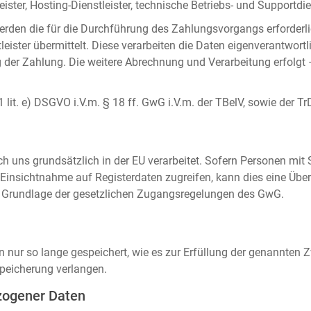
ister, Hosting-Dienstleister, technische Betriebs- und Supportdien
rden die für die Durchführung des Zahlungsvorgangs erforderl
eister übermittelt. Diese verarbeiten die Daten eigenverantwortl
der Zahlung. Die weitere Abrechnung und Verarbeitung erfolgt 
 1 lit. e) DSGVO i.V.m. § 18 ff. GwG i.V.m. der TBelV, sowie der Tr
uns grundsätzlich in der EU verarbeitet. Sofern Personen mit Si
insichtnahme auf Registerdaten zugreifen, kann dies eine Über
auf Grundlage der gesetzlichen Zugangsregelungen des GwG.
ur so lange gespeichert, wie es zur Erfüllung der genannten Zw
peicherung verlangen.
zogener Daten