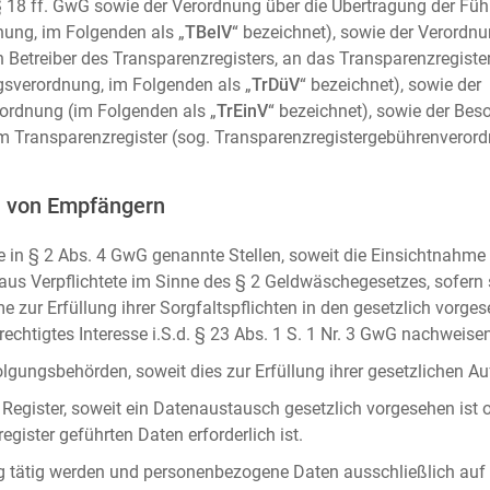
m. § 18 ff. GwG sowie der Verordnung über die Übertragung der Fü
ung, im Folgenden als „
TBelV
“ bezeichnet), sowie der Verordn
n Betreiber des Transparenzregisters, an das Transparenzregister
gsverordnung, im Folgenden als „
TrDüV
“ bezeichnet), sowie der
ordnung (im Folgenden als „
TrEinV
“ bezeichnet), sowie der Be
 Transparenzregister (sog. Transparenzregistergebührenverord
n von Empfängern
 in § 2 Abs. 4 GwG genannte Stellen, soweit die Einsichtnahme z
naus Verpflichtete im Sinne des § 2 Geldwäschegesetzes, sofern
e zur Erfüllung ihrer Sorgfaltspflichten in den gesetzlich vorges
erechtigtes Interesse i.S.d. § 23 Abs. 1 S. 1 Nr. 3 GwG nachweise
gungsbehörden, soweit dies zur Erfüllung ihrer gesetzlichen Auf
 Register, soweit ein Datenaustausch gesetzlich vorgesehen ist 
gister geführten Daten erforderlich ist.
rag tätig werden und personenbezogene Daten ausschließlich auf