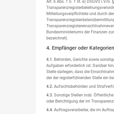
Art. 6 Abs. 1 S. 1 lit. e) DSGVO i.V.
Transparenzregisterbeleihungsverordn
Mitteilungsverpflichtete und durch de
Transparenzregisterdatenübermittlun
Transparenzregistereinsichtnahmever
Bundesministeriums der Finanzen zum
bezeichnet).
4. Empfänger oder Kategorie
4.1.
Behörden, Gerichte sowie sonstige
Aufgaben erforderlich ist. Darüber hi
Stelle darlegen, dass die Einsichtnahm
der der registerführenden Stelle ein b
4.2.
Aufsichtsbehörden und Strafverfol
4.3.
Sonstige Stellen insb. Öffentliche
oder Berichtigung der im Transparenzre
4.4.
Auftragsverarbeiter, die im Auft