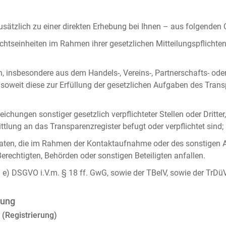
ätzlich zu einer direkten Erhebung bei Ihnen – aus folgenden
chtseinheiten im Rahmen ihrer gesetzlichen Mitteilungspflicht
n, insbesondere aus dem Handels-, Vereins-, Partnerschafts- od
oweit diese zur Erfüllung der gesetzlichen Aufgaben des Tran
ichungen sonstiger gesetzlich verpflichteter Stellen oder Dritt
lung an das Transparenzregister befugt oder verpflichtet sind;
ten, die im Rahmen der Kontaktaufnahme oder des sonstigen A
Berechtigten, Behörden oder sonstigen Beteiligten anfallen.
it. e) DSGVO i.V.m. § 18 ff. GwG, sowie der TBelV, sowie der TrDü
rung
 (Registrierung)