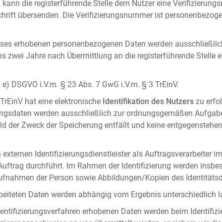
 kann die registerführende Stelle dem Nutzer eine Verifizierun
ft übersenden. Die Verifizierungsnummer ist personenbezogen 
ises erhobenen personenbezogenen Daten werden ausschließlic
ens zwei Jahre nach Übermittlung an die registerführende Stelle
it. e) DSGVO i.V.m. § 23 Abs. 7 GwG i.V.m. § 3 TrEinV.
 TrEinV hat eine elektronische
Identifikation des Nutzers
zu erfo
erungsdaten werden ausschließlich zur ordnungsgemäßen Aufgab
ald der Zweck der Speicherung entfällt und keine entgegenstehe
externen Identifizierungsdienstleister als Auftragsverarbeiter i
 Auftrag durchführt. Im Rahmen der Identifizierung werden insbe
onaufnahmen der Person sowie Abbildungen/Kopien des Identität
arbeiteten Daten werden abhängig vom Ergebnis unterschiedlich l
entifizierungsverfahren erhobenen Daten werden beim Identifizi