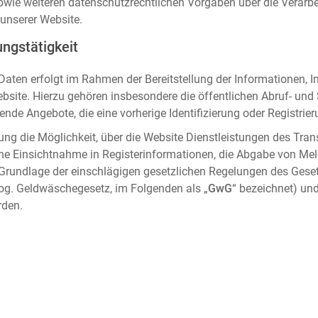
sowie weiteren datenschutzrechtlichen Vorgaben über die Verar
unserer Website.
ngstätigkeit
aten erfolgt im Rahmen der Bereitstellung der Informationen, I
ebsite. Hierzu gehören insbesondere die öffentlichen Abruf- un
nde Angebote, die eine vorherige Identifizierung oder Registrier
ung die Möglichkeit, über die Website Dienstleistungen des Tran
che Einsichtnahme in Registerinformationen, die Abgabe von Me
 Grundlage der einschlägigen gesetzlichen Regelungen des Gese
og. Geldwäschegesetz, im Folgenden als „
GwG
“ bezeichnet) und
rden.