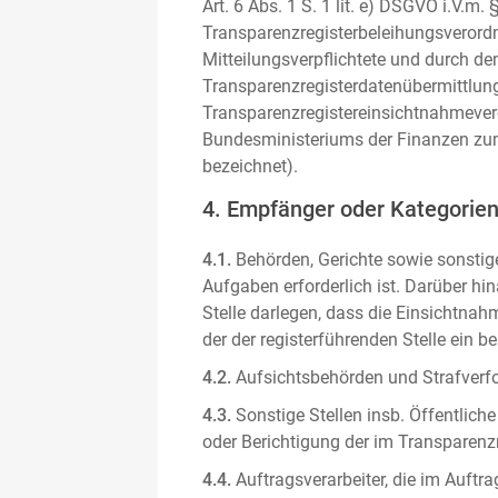
Art. 6 Abs. 1 S. 1 lit. e) DSGVO i.V.
Transparenzregisterbeleihungsverordn
Mitteilungsverpflichtete und durch de
Transparenzregisterdatenübermittlun
Transparenzregistereinsichtnahmever
Bundesministeriums der Finanzen zum
bezeichnet).
4. Empfänger oder Kategorie
4.1.
Behörden, Gerichte sowie sonstige
Aufgaben erforderlich ist. Darüber hi
Stelle darlegen, dass die Einsichtnahm
der der registerführenden Stelle ein b
4.2.
Aufsichtsbehörden und Strafverfol
4.3.
Sonstige Stellen insb. Öffentliche
oder Berichtigung der im Transparenzre
4.4.
Auftragsverarbeiter, die im Auft