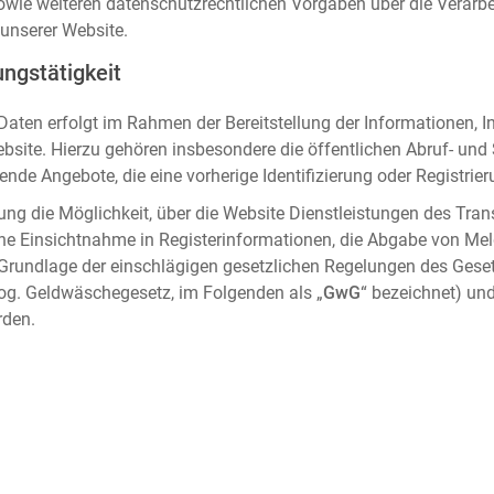
sowie weiteren datenschutzrechtlichen Vorgaben über die Verar
unserer Website.
ngstätigkeit
aten erfolgt im Rahmen der Bereitstellung der Informationen, I
ebsite. Hierzu gehören insbesondere die öffentlichen Abruf- un
nde Angebote, die eine vorherige Identifizierung oder Registrier
ung die Möglichkeit, über die Website Dienstleistungen des Tran
che Einsichtnahme in Registerinformationen, die Abgabe von Me
 Grundlage der einschlägigen gesetzlichen Regelungen des Gese
og. Geldwäschegesetz, im Folgenden als „
GwG
“ bezeichnet) und
rden.