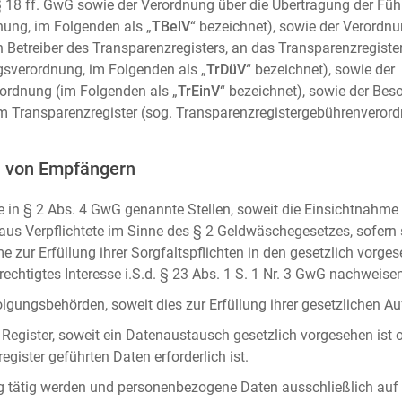
m. § 18 ff. GwG sowie der Verordnung über die Übertragung der Fü
ung, im Folgenden als „
TBelV
“ bezeichnet), sowie der Verordn
n Betreiber des Transparenzregisters, an das Transparenzregister
gsverordnung, im Folgenden als „
TrDüV
“ bezeichnet), sowie der
ordnung (im Folgenden als „
TrEinV
“ bezeichnet), sowie der Be
 Transparenzregister (sog. Transparenzregistergebührenverord
n von Empfängern
 in § 2 Abs. 4 GwG genannte Stellen, soweit die Einsichtnahme z
naus Verpflichtete im Sinne des § 2 Geldwäschegesetzes, sofern
e zur Erfüllung ihrer Sorgfaltspflichten in den gesetzlich vorges
erechtigtes Interesse i.S.d. § 23 Abs. 1 S. 1 Nr. 3 GwG nachweise
gungsbehörden, soweit dies zur Erfüllung ihrer gesetzlichen Auf
 Register, soweit ein Datenaustausch gesetzlich vorgesehen ist 
gister geführten Daten erforderlich ist.
rag tätig werden und personenbezogene Daten ausschließlich auf