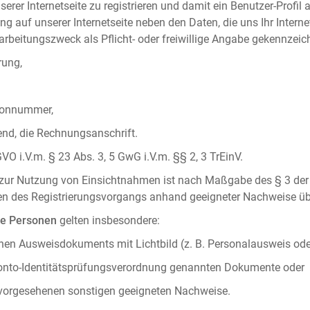
serer Internetseite zu registrieren und damit ein Benutzer-Profil
ng auf unserer Internetseite neben den Daten, die uns Ihr Intern
rbeitungszweck als Pflicht- oder freiwillige Angabe gekennzeich
rung,
efonnummer,
hend, die Rechnungsanschrift.
VO i.V.m. § 23 Abs. 3, 5 GwG i.V.m. §§ 2, 3 TrEinV.
g zur Nutzung von Einsichtnahmen ist nach Maßgabe des § 3 der 
men des Registrierungsvorgangs anhand geeigneter Nachweise üb
he Personen
gelten insbesondere:
chen Ausweisdokuments mit Lichtbild (z. B. Personalausweis ode
konto-Identitätsprüfungsverordnung genannten Dokumente oder
 vorgesehenen sonstigen geeigneten Nachweise.