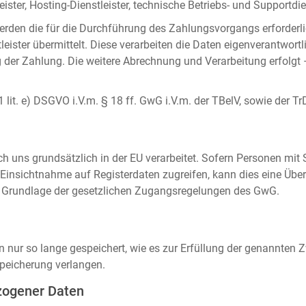
ister, Hosting-Dienstleister, technische Betriebs- und Supportdien
rden die für die Durchführung des Zahlungsvorgangs erforderl
eister übermittelt. Diese verarbeiten die Daten eigenverantwortl
der Zahlung. Die weitere Abrechnung und Verarbeitung erfolgt 
 1 lit. e) DSGVO i.V.m. § 18 ff. GwG i.V.m. der TBelV, sowie der Tr
uns grundsätzlich in der EU verarbeitet. Sofern Personen mit Si
insichtnahme auf Registerdaten zugreifen, kann dies eine Über
auf Grundlage der gesetzlichen Zugangsregelungen des GwG.
ur so lange gespeichert, wie es zur Erfüllung der genannten Zw
peicherung verlangen.
zogener Daten