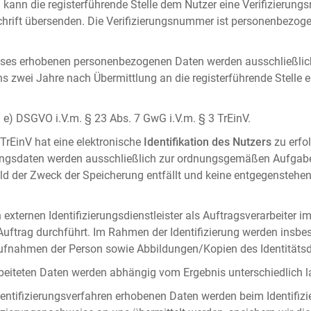
 kann die registerführende Stelle dem Nutzer eine Verifizierun
ft übersenden. Die Verifizierungsnummer ist personenbezogen 
ises erhobenen personenbezogenen Daten werden ausschließlic
ens zwei Jahre nach Übermittlung an die registerführende Stelle
it. e) DSGVO i.V.m. § 23 Abs. 7 GwG i.V.m. § 3 TrEinV.
 TrEinV hat eine elektronische
Identifikation des Nutzers
zu erfo
erungsdaten werden ausschließlich zur ordnungsgemäßen Aufgab
ald der Zweck der Speicherung entfällt und keine entgegenstehe
externen Identifizierungsdienstleister als Auftragsverarbeiter i
 Auftrag durchführt. Im Rahmen der Identifizierung werden insbe
onaufnahmen der Person sowie Abbildungen/Kopien des Identität
arbeiteten Daten werden abhängig vom Ergebnis unterschiedlich l
entifizierungsverfahren erhobenen Daten werden beim Identifizi