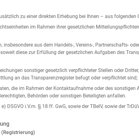
ätzlich zu einer direkten Erhebung bei Ihnen – aus folgenden
chtseinheiten im Rahmen ihrer gesetzlichen Mitteilungspflicht
n, insbesondere aus dem Handels-, Vereins-, Partnerschafts- od
oweit diese zur Erfüllung der gesetzlichen Aufgaben des Tran
ichungen sonstiger gesetzlich verpflichteter Stellen oder Dritt
lung an das Transparenzregister befugt oder verpflichtet sind;
ten, die im Rahmen der Kontaktaufnahme oder des sonstigen A
Berechtigten, Behörden oder sonstigen Beteiligten anfallen.
it. e) DSGVO i.V.m. § 18 ff. GwG, sowie der TBelV, sowie der TrDü
rung
 (Registrierung)