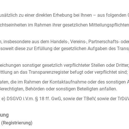
ätzlich zu einer direkten Erhebung bei Ihnen – aus folgenden
chtseinheiten im Rahmen ihrer gesetzlichen Mitteilungspflicht
n, insbesondere aus dem Handels-, Vereins-, Partnerschafts- od
oweit diese zur Erfüllung der gesetzlichen Aufgaben des Tran
ichungen sonstiger gesetzlich verpflichteter Stellen oder Dritt
lung an das Transparenzregister befugt oder verpflichtet sind;
ten, die im Rahmen der Kontaktaufnahme oder des sonstigen A
Berechtigten, Behörden oder sonstigen Beteiligten anfallen.
it. e) DSGVO i.V.m. § 18 ff. GwG, sowie der TBelV, sowie der TrDü
rung
 (Registrierung)