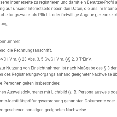
serer Internetseite zu registrieren und damit ein Benutzer-Profil
ng auf unserer Internetseite neben den Daten, die uns Ihr Intern
rbeitungszweck als Pflicht- oder freiwillige Angabe gekennzeich
rung,
efonnummer,
hend, die Rechnungsanschrift.
VO i.V.m. § 23 Abs. 3, 5 GwG i.V.m. §§ 2, 3 TrEinV.
g zur Nutzung von Einsichtnahmen ist nach Maßgabe des § 3 der 
men des Registrierungsvorgangs anhand geeigneter Nachweise üb
he Personen
gelten insbesondere:
chen Ausweisdokuments mit Lichtbild (z. B. Personalausweis ode
konto-Identitätsprüfungsverordnung genannten Dokumente oder
 vorgesehenen sonstigen geeigneten Nachweise.