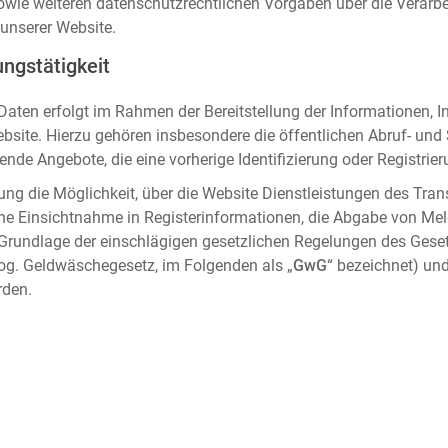
sowie weiteren datenschutzrechtlichen Vorgaben über die Verar
unserer Website.
ngstätigkeit
aten erfolgt im Rahmen der Bereitstellung der Informationen, I
ebsite. Hierzu gehören insbesondere die öffentlichen Abruf- un
nde Angebote, die eine vorherige Identifizierung oder Registrier
ung die Möglichkeit, über die Website Dienstleistungen des Tran
che Einsichtnahme in Registerinformationen, die Abgabe von Me
 Grundlage der einschlägigen gesetzlichen Regelungen des Gese
og. Geldwäschegesetz, im Folgenden als „
GwG
“ bezeichnet) und
rden.