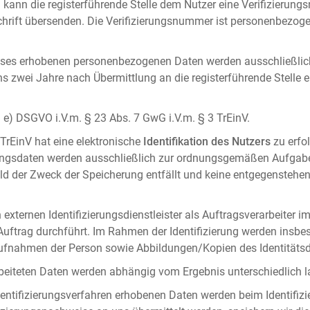
 kann die registerführende Stelle dem Nutzer eine Verifizierun
ft übersenden. Die Verifizierungsnummer ist personenbezogen 
ises erhobenen personenbezogenen Daten werden ausschließlic
ens zwei Jahre nach Übermittlung an die registerführende Stelle
it. e) DSGVO i.V.m. § 23 Abs. 7 GwG i.V.m. § 3 TrEinV.
 TrEinV hat eine elektronische
Identifikation des Nutzers
zu erfo
erungsdaten werden ausschließlich zur ordnungsgemäßen Aufgab
ald der Zweck der Speicherung entfällt und keine entgegenstehe
externen Identifizierungsdienstleister als Auftragsverarbeiter i
 Auftrag durchführt. Im Rahmen der Identifizierung werden insbe
onaufnahmen der Person sowie Abbildungen/Kopien des Identität
arbeiteten Daten werden abhängig vom Ergebnis unterschiedlich l
entifizierungsverfahren erhobenen Daten werden beim Identifizi