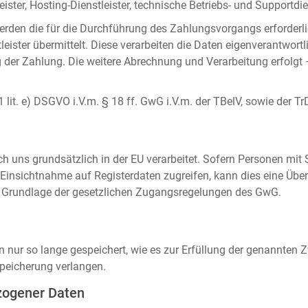
ister, Hosting-Dienstleister, technische Betriebs- und Supportdien
rden die für die Durchführung des Zahlungsvorgangs erforderl
eister übermittelt. Diese verarbeiten die Daten eigenverantwortl
der Zahlung. Die weitere Abrechnung und Verarbeitung erfolgt 
 1 lit. e) DSGVO i.V.m. § 18 ff. GwG i.V.m. der TBelV, sowie der Tr
uns grundsätzlich in der EU verarbeitet. Sofern Personen mit Si
insichtnahme auf Registerdaten zugreifen, kann dies eine Über
auf Grundlage der gesetzlichen Zugangsregelungen des GwG.
ur so lange gespeichert, wie es zur Erfüllung der genannten Zw
peicherung verlangen.
zogener Daten