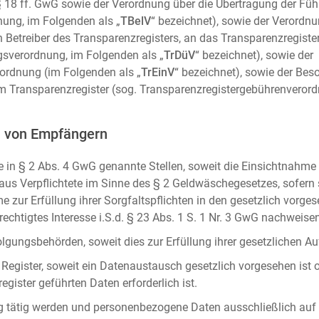
m. § 18 ff. GwG sowie der Verordnung über die Übertragung der Fü
ung, im Folgenden als „
TBelV
“ bezeichnet), sowie der Verordn
n Betreiber des Transparenzregisters, an das Transparenzregister
gsverordnung, im Folgenden als „
TrDüV
“ bezeichnet), sowie der
ordnung (im Folgenden als „
TrEinV
“ bezeichnet), sowie der Be
 Transparenzregister (sog. Transparenzregistergebührenverord
n von Empfängern
 in § 2 Abs. 4 GwG genannte Stellen, soweit die Einsichtnahme z
naus Verpflichtete im Sinne des § 2 Geldwäschegesetzes, sofern
e zur Erfüllung ihrer Sorgfaltspflichten in den gesetzlich vorges
erechtigtes Interesse i.S.d. § 23 Abs. 1 S. 1 Nr. 3 GwG nachweise
gungsbehörden, soweit dies zur Erfüllung ihrer gesetzlichen Auf
 Register, soweit ein Datenaustausch gesetzlich vorgesehen ist 
gister geführten Daten erforderlich ist.
rag tätig werden und personenbezogene Daten ausschließlich auf