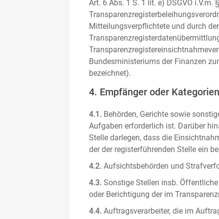
Art. 6 Abs. 1 S. 1 lit. e) DSGVO i.V.
Transparenzregisterbeleihungsverordn
Mitteilungsverpflichtete und durch de
Transparenzregisterdatenübermittlun
Transparenzregistereinsichtnahmever
Bundesministeriums der Finanzen zum
bezeichnet).
4. Empfänger oder Kategorie
4.1.
Behörden, Gerichte sowie sonstige
Aufgaben erforderlich ist. Darüber hi
Stelle darlegen, dass die Einsichtnahm
der der registerführenden Stelle ein b
4.2.
Aufsichtsbehörden und Strafverfol
4.3.
Sonstige Stellen insb. Öffentliche
oder Berichtigung der im Transparenzre
4.4.
Auftragsverarbeiter, die im Auft