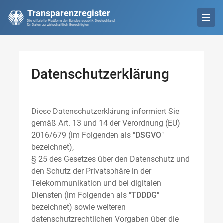
Transparenzregister
Die offizielle Plattform der Bundesrepublik Deutschland
für Daten zu wirtschaftlich Berechtigten
Datenschutzerklärung
Diese Datenschutzerklärung informiert Sie
gemäß Art. 13 und 14 der Verordnung (EU)
2016/679 (im Folgenden als "
DSGVO
"
bezeichnet),
§ 25 des Gesetzes über den Datenschutz und
den Schutz der Privatsphäre in der
Telekommunikation und bei digitalen
Diensten (im Folgenden als "
TDDDG
"
bezeichnet) sowie weiteren
datenschutzrechtlichen Vorgaben über die