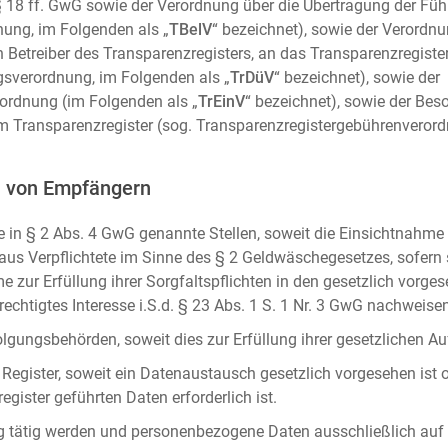
m. § 18 ff. GwG sowie der Verordnung über die Übertragung der Fü
ung, im Folgenden als „
TBelV
“ bezeichnet), sowie der Verordn
n Betreiber des Transparenzregisters, an das Transparenzregister
gsverordnung, im Folgenden als „
TrDüV
“ bezeichnet), sowie der
ordnung (im Folgenden als „
TrEinV
“ bezeichnet), sowie der Be
 Transparenzregister (sog. Transparenzregistergebührenverord
n von Empfängern
 in § 2 Abs. 4 GwG genannte Stellen, soweit die Einsichtnahme z
naus Verpflichtete im Sinne des § 2 Geldwäschegesetzes, sofern
e zur Erfüllung ihrer Sorgfaltspflichten in den gesetzlich vorges
erechtigtes Interesse i.S.d. § 23 Abs. 1 S. 1 Nr. 3 GwG nachweise
gungsbehörden, soweit dies zur Erfüllung ihrer gesetzlichen Auf
 Register, soweit ein Datenaustausch gesetzlich vorgesehen ist 
gister geführten Daten erforderlich ist.
rag tätig werden und personenbezogene Daten ausschließlich auf