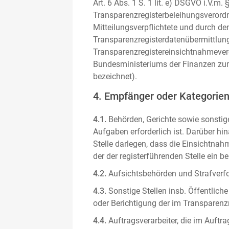
Art. 6 Abs. 1 S. 1 lit. e) DSGVO i.V.
Transparenzregisterbeleihungsverordn
Mitteilungsverpflichtete und durch de
Transparenzregisterdatenübermittlun
Transparenzregistereinsichtnahmever
Bundesministeriums der Finanzen zum
bezeichnet).
4. Empfänger oder Kategorie
4.1.
Behörden, Gerichte sowie sonstige
Aufgaben erforderlich ist. Darüber hi
Stelle darlegen, dass die Einsichtnahm
der der registerführenden Stelle ein b
4.2.
Aufsichtsbehörden und Strafverfol
4.3.
Sonstige Stellen insb. Öffentliche
oder Berichtigung der im Transparenzre
4.4.
Auftragsverarbeiter, die im Auft