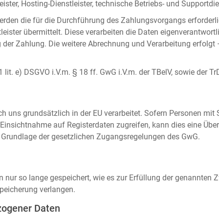
ister, Hosting-Dienstleister, technische Betriebs- und Supportdien
rden die für die Durchführung des Zahlungsvorgangs erforderl
eister übermittelt. Diese verarbeiten die Daten eigenverantwortl
der Zahlung. Die weitere Abrechnung und Verarbeitung erfolgt 
 1 lit. e) DSGVO i.V.m. § 18 ff. GwG i.V.m. der TBelV, sowie der Tr
uns grundsätzlich in der EU verarbeitet. Sofern Personen mit Si
insichtnahme auf Registerdaten zugreifen, kann dies eine Über
auf Grundlage der gesetzlichen Zugangsregelungen des GwG.
ur so lange gespeichert, wie es zur Erfüllung der genannten Zw
peicherung verlangen.
zogener Daten