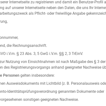
serer Internetseite zu registrieren und damit ein Benutzer-Profil
ng auf unserer Internetseite neben den Daten, die uns Ihr Intern
rbeitungszweck als Pflicht- oder freiwillige Angabe gekennzeich
rung,
efonnummer,
hend, die Rechnungsanschrift.
VO i.V.m. § 23 Abs. 3, 5 GwG i.V.m. §§ 2, 3 TrEinV.
g zur Nutzung von Einsichtnahmen ist nach Maßgabe des § 3 der 
men des Registrierungsvorgangs anhand geeigneter Nachweise üb
he Personen
gelten insbesondere:
chen Ausweisdokuments mit Lichtbild (z. B. Personalausweis ode
konto-Identitätsprüfungsverordnung genannten Dokumente oder
 vorgesehenen sonstigen geeigneten Nachweise.