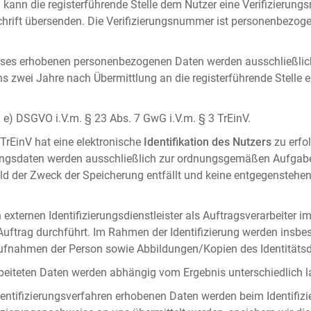
 kann die registerführende Stelle dem Nutzer eine Verifizierun
ft übersenden. Die Verifizierungsnummer ist personenbezogen 
ises erhobenen personenbezogenen Daten werden ausschließlic
ens zwei Jahre nach Übermittlung an die registerführende Stelle
it. e) DSGVO i.V.m. § 23 Abs. 7 GwG i.V.m. § 3 TrEinV.
 TrEinV hat eine elektronische
Identifikation des Nutzers
zu erfo
erungsdaten werden ausschließlich zur ordnungsgemäßen Aufgab
ald der Zweck der Speicherung entfällt und keine entgegenstehe
externen Identifizierungsdienstleister als Auftragsverarbeiter i
 Auftrag durchführt. Im Rahmen der Identifizierung werden insbe
onaufnahmen der Person sowie Abbildungen/Kopien des Identität
arbeiteten Daten werden abhängig vom Ergebnis unterschiedlich l
entifizierungsverfahren erhobenen Daten werden beim Identifizi