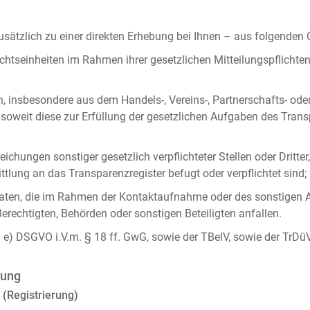
ätzlich zu einer direkten Erhebung bei Ihnen – aus folgenden
chtseinheiten im Rahmen ihrer gesetzlichen Mitteilungspflicht
n, insbesondere aus dem Handels-, Vereins-, Partnerschafts- od
oweit diese zur Erfüllung der gesetzlichen Aufgaben des Tran
ichungen sonstiger gesetzlich verpflichteter Stellen oder Dritt
lung an das Transparenzregister befugt oder verpflichtet sind;
ten, die im Rahmen der Kontaktaufnahme oder des sonstigen A
Berechtigten, Behörden oder sonstigen Beteiligten anfallen.
it. e) DSGVO i.V.m. § 18 ff. GwG, sowie der TBelV, sowie der TrDü
rung
 (Registrierung)