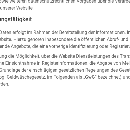
sowie weiteren datenschutzrechtlichen Vorgaben über die Verar
unserer Website.
ngstätigkeit
aten erfolgt im Rahmen der Bereitstellung der Informationen, I
ebsite. Hierzu gehören insbesondere die öffentlichen Abruf- un
nde Angebote, die eine vorherige Identifizierung oder Registrier
ung die Möglichkeit, über die Website Dienstleistungen des Tran
che Einsichtnahme in Registerinformationen, die Abgabe von Me
 Grundlage der einschlägigen gesetzlichen Regelungen des Gese
og. Geldwäschegesetz, im Folgenden als „
GwG
“ bezeichnet) und
rden.