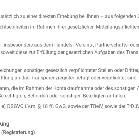
ätzlich zu einer direkten Erhebung bei Ihnen – aus folgenden
chtseinheiten im Rahmen ihrer gesetzlichen Mitteilungspflicht
n, insbesondere aus dem Handels-, Vereins-, Partnerschafts- od
oweit diese zur Erfüllung der gesetzlichen Aufgaben des Tran
ichungen sonstiger gesetzlich verpflichteter Stellen oder Dritt
lung an das Transparenzregister befugt oder verpflichtet sind;
ten, die im Rahmen der Kontaktaufnahme oder des sonstigen A
Berechtigten, Behörden oder sonstigen Beteiligten anfallen.
it. e) DSGVO i.V.m. § 18 ff. GwG, sowie der TBelV, sowie der TrDü
rung
 (Registrierung)