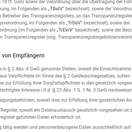
m. § 18 ff. GwG sowie der Verordnung über die Übertragung der Fü
ung, im Folgenden als „
TBelV
“ bezeichnet), sowie der Verordn
n Betreiber des Transparenzregisters, an das Transparenzregister
gsverordnung, im Folgenden als „
TrDüV
“ bezeichnet), sowie der
ordnung (im Folgenden als „
TrEinV
“ bezeichnet), sowie der Be
 Transparenzregister (sog. Transparenzregistergebührenverord
n von Empfängern
 in § 2 Abs. 4 GwG genannte Stellen, soweit die Einsichtnahme z
naus Verpflichtete im Sinne des § 2 Geldwäschegesetzes, sofern
e zur Erfüllung ihrer Sorgfaltspflichten in den gesetzlich vorges
erechtigtes Interesse i.S.d. § 23 Abs. 1 S. 1 Nr. 3 GwG nachweise
gungsbehörden, soweit dies zur Erfüllung ihrer gesetzlichen Auf
 Register, soweit ein Datenaustausch gesetzlich vorgesehen ist 
gister geführten Daten erforderlich ist.
rag tätig werden und personenbezogene Daten ausschließlich auf