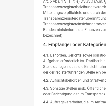
Art. 6 Abs. 1 S. 1 lit. e) DSGVO i.V.
Transparenzregisterbeleihungsverordn
Mitteilungsverpflichtete und durch de
Transparenzregisterdatenübermittlun
Transparenzregistereinsichtnahmever
Bundesministeriums der Finanzen zum
bezeichnet).
4. Empfänger oder Kategorie
4.1.
Behörden, Gerichte sowie sonstige
Aufgaben erforderlich ist. Darüber hi
Stelle darlegen, dass die Einsichtnahm
der der registerführenden Stelle ein b
4.2.
Aufsichtsbehörden und Strafverfol
4.3.
Sonstige Stellen insb. Öffentliche
oder Berichtigung der im Transparenzre
4.4.
Auftragsverarbeiter, die im Auft