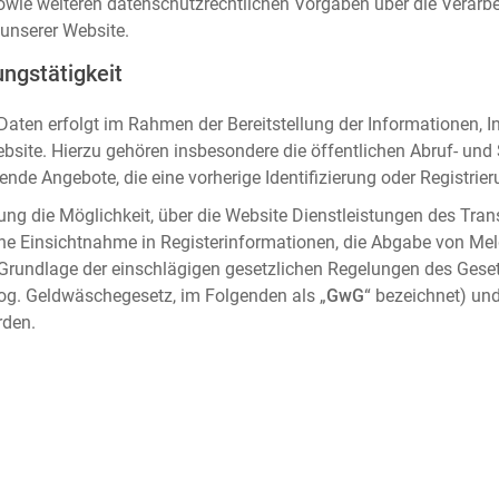
sowie weiteren datenschutzrechtlichen Vorgaben über die Verar
unserer Website.
ngstätigkeit
aten erfolgt im Rahmen der Bereitstellung der Informationen, I
ebsite. Hierzu gehören insbesondere die öffentlichen Abruf- un
nde Angebote, die eine vorherige Identifizierung oder Registrier
ung die Möglichkeit, über die Website Dienstleistungen des Tran
che Einsichtnahme in Registerinformationen, die Abgabe von Me
 Grundlage der einschlägigen gesetzlichen Regelungen des Gese
og. Geldwäschegesetz, im Folgenden als „
GwG
“ bezeichnet) und
rden.