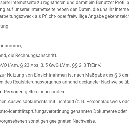
serer Internetseite zu registrieren und damit ein Benutzer-Profil
ng auf unserer Internetseite neben den Daten, die uns Ihr Intern
rbeitungszweck als Pflicht- oder freiwillige Angabe gekennzeich
rung,
efonnummer,
hend, die Rechnungsanschrift.
VO i.V.m. § 23 Abs. 3, 5 GwG i.V.m. §§ 2, 3 TrEinV.
g zur Nutzung von Einsichtnahmen ist nach Maßgabe des § 3 der 
men des Registrierungsvorgangs anhand geeigneter Nachweise üb
he Personen
gelten insbesondere:
chen Ausweisdokuments mit Lichtbild (z. B. Personalausweis ode
konto-Identitätsprüfungsverordnung genannten Dokumente oder
 vorgesehenen sonstigen geeigneten Nachweise.