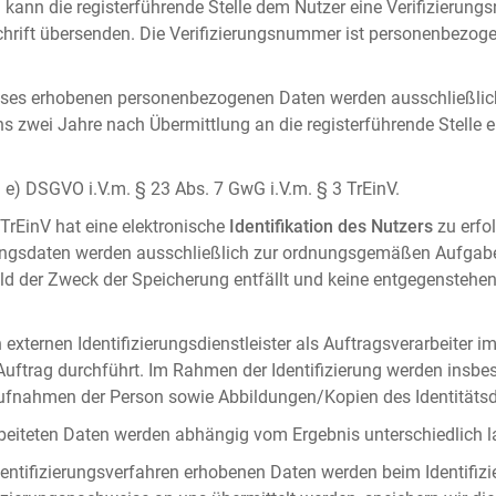
 kann die registerführende Stelle dem Nutzer eine Verifizierun
ft übersenden. Die Verifizierungsnummer ist personenbezogen 
ises erhobenen personenbezogenen Daten werden ausschließlic
ens zwei Jahre nach Übermittlung an die registerführende Stelle
it. e) DSGVO i.V.m. § 23 Abs. 7 GwG i.V.m. § 3 TrEinV.
 TrEinV hat eine elektronische
Identifikation des Nutzers
zu erfo
erungsdaten werden ausschließlich zur ordnungsgemäßen Aufgab
ald der Zweck der Speicherung entfällt und keine entgegenstehe
externen Identifizierungsdienstleister als Auftragsverarbeiter i
 Auftrag durchführt. Im Rahmen der Identifizierung werden insbe
onaufnahmen der Person sowie Abbildungen/Kopien des Identität
arbeiteten Daten werden abhängig vom Ergebnis unterschiedlich l
entifizierungsverfahren erhobenen Daten werden beim Identifizi