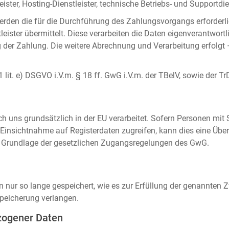
ister, Hosting-Dienstleister, technische Betriebs- und Supportdien
rden die für die Durchführung des Zahlungsvorgangs erforderl
eister übermittelt. Diese verarbeiten die Daten eigenverantwortl
der Zahlung. Die weitere Abrechnung und Verarbeitung erfolgt 
 1 lit. e) DSGVO i.V.m. § 18 ff. GwG i.V.m. der TBelV, sowie der Tr
uns grundsätzlich in der EU verarbeitet. Sofern Personen mit Si
insichtnahme auf Registerdaten zugreifen, kann dies eine Über
auf Grundlage der gesetzlichen Zugangsregelungen des GwG.
ur so lange gespeichert, wie es zur Erfüllung der genannten Zw
peicherung verlangen.
zogener Daten