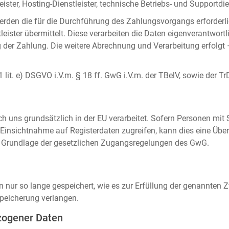
ister, Hosting-Dienstleister, technische Betriebs- und Supportdien
rden die für die Durchführung des Zahlungsvorgangs erforderl
eister übermittelt. Diese verarbeiten die Daten eigenverantwortl
der Zahlung. Die weitere Abrechnung und Verarbeitung erfolgt 
 1 lit. e) DSGVO i.V.m. § 18 ff. GwG i.V.m. der TBelV, sowie der Tr
uns grundsätzlich in der EU verarbeitet. Sofern Personen mit Si
insichtnahme auf Registerdaten zugreifen, kann dies eine Über
auf Grundlage der gesetzlichen Zugangsregelungen des GwG.
ur so lange gespeichert, wie es zur Erfüllung der genannten Zw
peicherung verlangen.
zogener Daten