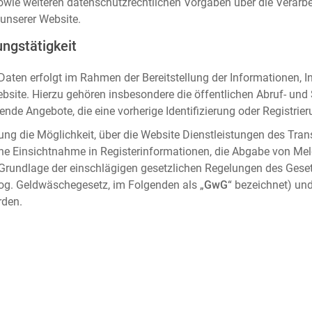
sowie weiteren datenschutzrechtlichen Vorgaben über die Verar
unserer Website.
ngstätigkeit
aten erfolgt im Rahmen der Bereitstellung der Informationen, I
ebsite. Hierzu gehören insbesondere die öffentlichen Abruf- un
nde Angebote, die eine vorherige Identifizierung oder Registrier
ung die Möglichkeit, über die Website Dienstleistungen des Tran
che Einsichtnahme in Registerinformationen, die Abgabe von Me
 Grundlage der einschlägigen gesetzlichen Regelungen des Gese
og. Geldwäschegesetz, im Folgenden als „
GwG
“ bezeichnet) und
rden.