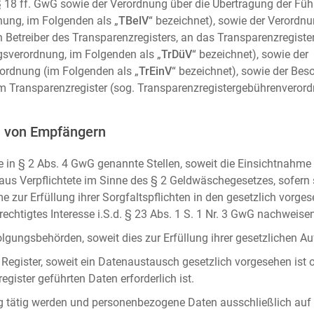
m. § 18 ff. GwG sowie der Verordnung über die Übertragung der Fü
ung, im Folgenden als „
TBelV
“ bezeichnet), sowie der Verordn
n Betreiber des Transparenzregisters, an das Transparenzregister
gsverordnung, im Folgenden als „
TrDüV
“ bezeichnet), sowie der
ordnung (im Folgenden als „
TrEinV
“ bezeichnet), sowie der Be
 Transparenzregister (sog. Transparenzregistergebührenverord
n von Empfängern
 in § 2 Abs. 4 GwG genannte Stellen, soweit die Einsichtnahme z
naus Verpflichtete im Sinne des § 2 Geldwäschegesetzes, sofern
e zur Erfüllung ihrer Sorgfaltspflichten in den gesetzlich vorges
erechtigtes Interesse i.S.d. § 23 Abs. 1 S. 1 Nr. 3 GwG nachweise
gungsbehörden, soweit dies zur Erfüllung ihrer gesetzlichen Auf
 Register, soweit ein Datenaustausch gesetzlich vorgesehen ist 
gister geführten Daten erforderlich ist.
rag tätig werden und personenbezogene Daten ausschließlich auf