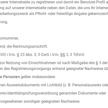
serer Internetseite zu registrieren und damit ein Benutzer-Profil
ng auf unserer Internetseite neben den Daten, die uns Ihr Intern
rbeitungszweck als Pflicht- oder freiwillige Angabe gekennzeich
rung,
efonnummer,
hend, die Rechnungsanschrift.
VO i.V.m. § 23 Abs. 3, 5 GwG i.V.m. §§ 2, 3 TrEinV.
g zur Nutzung von Einsichtnahmen ist nach Maßgabe des § 3 der 
men des Registrierungsvorgangs anhand geeigneter Nachweise üb
he Personen
gelten insbesondere:
chen Ausweisdokuments mit Lichtbild (z. B. Personalausweis ode
konto-Identitätsprüfungsverordnung genannten Dokumente oder
 vorgesehenen sonstigen geeigneten Nachweise.