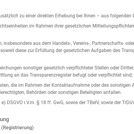
ätzlich zu einer direkten Erhebung bei Ihnen – aus folgenden
chtseinheiten im Rahmen ihrer gesetzlichen Mitteilungspflicht
n, insbesondere aus dem Handels-, Vereins-, Partnerschafts- od
oweit diese zur Erfüllung der gesetzlichen Aufgaben des Tran
ichungen sonstiger gesetzlich verpflichteter Stellen oder Dritt
lung an das Transparenzregister befugt oder verpflichtet sind;
ten, die im Rahmen der Kontaktaufnahme oder des sonstigen A
Berechtigten, Behörden oder sonstigen Beteiligten anfallen.
it. e) DSGVO i.V.m. § 18 ff. GwG, sowie der TBelV, sowie der TrDü
rung
 (Registrierung)