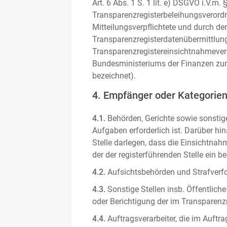
Art. 6 Abs. 1 S. 1 lit. e) DSGVO i.V.
Transparenzregisterbeleihungsverordn
Mitteilungsverpflichtete und durch de
Transparenzregisterdatenübermittlun
Transparenzregistereinsichtnahmever
Bundesministeriums der Finanzen zum
bezeichnet).
4. Empfänger oder Kategorie
4.1.
Behörden, Gerichte sowie sonstige
Aufgaben erforderlich ist. Darüber hi
Stelle darlegen, dass die Einsichtnahm
der der registerführenden Stelle ein b
4.2.
Aufsichtsbehörden und Strafverfol
4.3.
Sonstige Stellen insb. Öffentliche
oder Berichtigung der im Transparenzre
4.4.
Auftragsverarbeiter, die im Auft