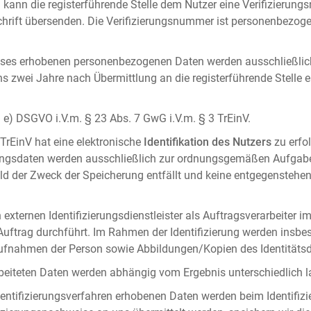
 kann die registerführende Stelle dem Nutzer eine Verifizierun
ft übersenden. Die Verifizierungsnummer ist personenbezogen 
ises erhobenen personenbezogenen Daten werden ausschließlic
ens zwei Jahre nach Übermittlung an die registerführende Stelle
it. e) DSGVO i.V.m. § 23 Abs. 7 GwG i.V.m. § 3 TrEinV.
 TrEinV hat eine elektronische
Identifikation des Nutzers
zu erfo
erungsdaten werden ausschließlich zur ordnungsgemäßen Aufgab
ald der Zweck der Speicherung entfällt und keine entgegenstehe
externen Identifizierungsdienstleister als Auftragsverarbeiter i
 Auftrag durchführt. Im Rahmen der Identifizierung werden insbe
onaufnahmen der Person sowie Abbildungen/Kopien des Identität
arbeiteten Daten werden abhängig vom Ergebnis unterschiedlich l
entifizierungsverfahren erhobenen Daten werden beim Identifizi