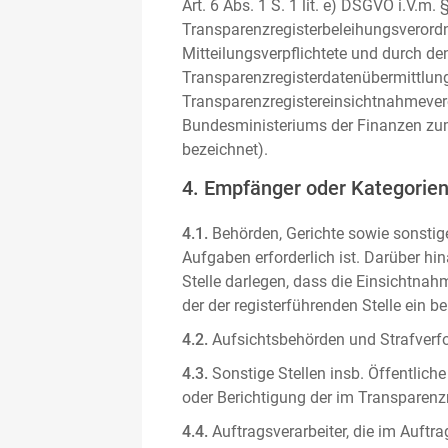
Art. 6 Abs. 1 S. 1 lit. e) DSGVO i.V.
Transparenzregisterbeleihungsverordn
Mitteilungsverpflichtete und durch de
Transparenzregisterdatenübermittlun
Transparenzregistereinsichtnahmever
Bundesministeriums der Finanzen zum
bezeichnet).
4. Empfänger oder Kategorie
4.1.
Behörden, Gerichte sowie sonstige
Aufgaben erforderlich ist. Darüber hi
Stelle darlegen, dass die Einsichtnahm
der der registerführenden Stelle ein b
4.2.
Aufsichtsbehörden und Strafverfol
4.3.
Sonstige Stellen insb. Öffentliche
oder Berichtigung der im Transparenzre
4.4.
Auftragsverarbeiter, die im Auft