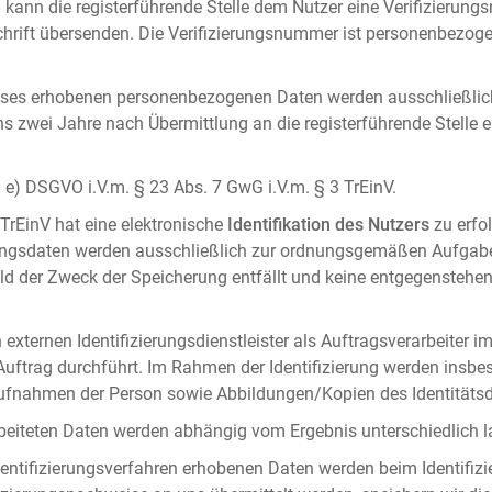
 kann die registerführende Stelle dem Nutzer eine Verifizierun
ft übersenden. Die Verifizierungsnummer ist personenbezogen 
ises erhobenen personenbezogenen Daten werden ausschließlic
ens zwei Jahre nach Übermittlung an die registerführende Stelle
it. e) DSGVO i.V.m. § 23 Abs. 7 GwG i.V.m. § 3 TrEinV.
 TrEinV hat eine elektronische
Identifikation des Nutzers
zu erfo
erungsdaten werden ausschließlich zur ordnungsgemäßen Aufgab
ald der Zweck der Speicherung entfällt und keine entgegenstehe
externen Identifizierungsdienstleister als Auftragsverarbeiter i
 Auftrag durchführt. Im Rahmen der Identifizierung werden insbe
onaufnahmen der Person sowie Abbildungen/Kopien des Identität
arbeiteten Daten werden abhängig vom Ergebnis unterschiedlich l
entifizierungsverfahren erhobenen Daten werden beim Identifizi