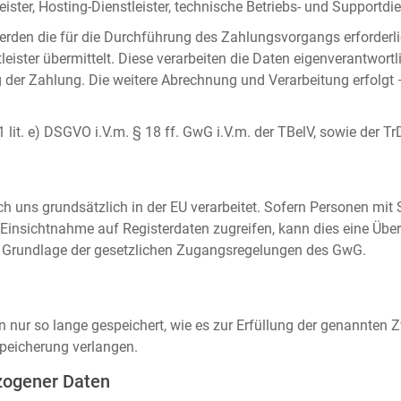
ister, Hosting-Dienstleister, technische Betriebs- und Supportdien
rden die für die Durchführung des Zahlungsvorgangs erforderl
eister übermittelt. Diese verarbeiten die Daten eigenverantwortl
der Zahlung. Die weitere Abrechnung und Verarbeitung erfolgt 
 1 lit. e) DSGVO i.V.m. § 18 ff. GwG i.V.m. der TBelV, sowie der Tr
uns grundsätzlich in der EU verarbeitet. Sofern Personen mit Si
insichtnahme auf Registerdaten zugreifen, kann dies eine Über
auf Grundlage der gesetzlichen Zugangsregelungen des GwG.
ur so lange gespeichert, wie es zur Erfüllung der genannten Zw
peicherung verlangen.
zogener Daten