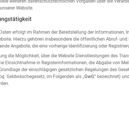
sowie weiteren datenschutzrechtlichen Vorgaben über die Verar
unserer Website.
ngstätigkeit
aten erfolgt im Rahmen der Bereitstellung der Informationen, I
ebsite. Hierzu gehören insbesondere die öffentlichen Abruf- un
nde Angebote, die eine vorherige Identifizierung oder Registrier
ung die Möglichkeit, über die Website Dienstleistungen des Tran
che Einsichtnahme in Registerinformationen, die Abgabe von Me
 Grundlage der einschlägigen gesetzlichen Regelungen des Gese
og. Geldwäschegesetz, im Folgenden als „
GwG
“ bezeichnet) und
rden.