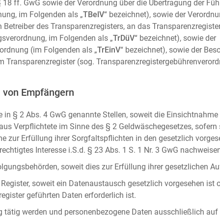
m. § 18 ff. GwG sowie der Verordnung über die Übertragung der Fü
ung, im Folgenden als „
TBelV
“ bezeichnet), sowie der Verordn
n Betreiber des Transparenzregisters, an das Transparenzregister
gsverordnung, im Folgenden als „
TrDüV
“ bezeichnet), sowie der
ordnung (im Folgenden als „
TrEinV
“ bezeichnet), sowie der Be
 Transparenzregister (sog. Transparenzregistergebührenverord
n von Empfängern
 in § 2 Abs. 4 GwG genannte Stellen, soweit die Einsichtnahme z
naus Verpflichtete im Sinne des § 2 Geldwäschegesetzes, sofern
e zur Erfüllung ihrer Sorgfaltspflichten in den gesetzlich vorges
erechtigtes Interesse i.S.d. § 23 Abs. 1 S. 1 Nr. 3 GwG nachweise
gungsbehörden, soweit dies zur Erfüllung ihrer gesetzlichen Auf
 Register, soweit ein Datenaustausch gesetzlich vorgesehen ist 
gister geführten Daten erforderlich ist.
rag tätig werden und personenbezogene Daten ausschließlich auf