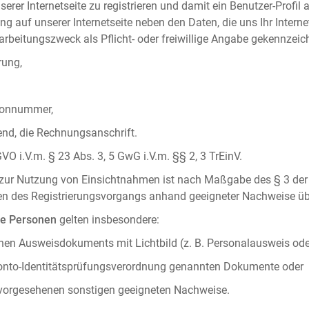
serer Internetseite zu registrieren und damit ein Benutzer-Profil
ng auf unserer Internetseite neben den Daten, die uns Ihr Intern
rbeitungszweck als Pflicht- oder freiwillige Angabe gekennzeich
rung,
efonnummer,
hend, die Rechnungsanschrift.
VO i.V.m. § 23 Abs. 3, 5 GwG i.V.m. §§ 2, 3 TrEinV.
g zur Nutzung von Einsichtnahmen ist nach Maßgabe des § 3 der 
men des Registrierungsvorgangs anhand geeigneter Nachweise üb
he Personen
gelten insbesondere:
chen Ausweisdokuments mit Lichtbild (z. B. Personalausweis ode
konto-Identitätsprüfungsverordnung genannten Dokumente oder
 vorgesehenen sonstigen geeigneten Nachweise.