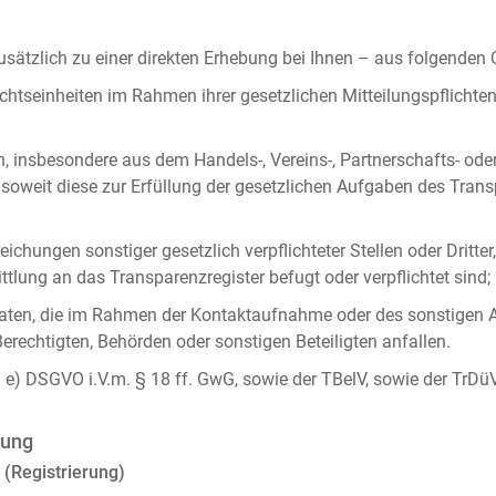
ätzlich zu einer direkten Erhebung bei Ihnen – aus folgenden
chtseinheiten im Rahmen ihrer gesetzlichen Mitteilungspflicht
n, insbesondere aus dem Handels-, Vereins-, Partnerschafts- od
oweit diese zur Erfüllung der gesetzlichen Aufgaben des Tran
ichungen sonstiger gesetzlich verpflichteter Stellen oder Dritt
lung an das Transparenzregister befugt oder verpflichtet sind;
ten, die im Rahmen der Kontaktaufnahme oder des sonstigen A
Berechtigten, Behörden oder sonstigen Beteiligten anfallen.
it. e) DSGVO i.V.m. § 18 ff. GwG, sowie der TBelV, sowie der TrDü
rung
 (Registrierung)