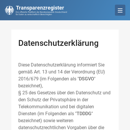
Transparenzregister
Die offizielle Plattform der Bundesrepublik Deutschland
für Daten zu wirtschaftlich Berechtigten
Datenschutzerklärung
Diese Datenschutzerklärung informiert Sie
gemäß Art. 13 und 14 der Verordnung (EU)
2016/679 (im Folgenden als "
DSGVO
"
bezeichnet),
§ 25 des Gesetzes über den Datenschutz und
den Schutz der Privatsphäre in der
Telekommunikation und bei digitalen
Diensten (im Folgenden als "
TDDDG
"
bezeichnet) sowie weiteren
datenschutzrechtlichen Vorgaben über die