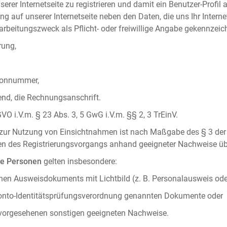
serer Internetseite zu registrieren und damit ein Benutzer-Profil
ng auf unserer Internetseite neben den Daten, die uns Ihr Intern
rbeitungszweck als Pflicht- oder freiwillige Angabe gekennzeich
rung,
efonnummer,
hend, die Rechnungsanschrift.
VO i.V.m. § 23 Abs. 3, 5 GwG i.V.m. §§ 2, 3 TrEinV.
g zur Nutzung von Einsichtnahmen ist nach Maßgabe des § 3 der 
men des Registrierungsvorgangs anhand geeigneter Nachweise üb
he Personen
gelten insbesondere:
chen Ausweisdokuments mit Lichtbild (z. B. Personalausweis ode
konto-Identitätsprüfungsverordnung genannten Dokumente oder
 vorgesehenen sonstigen geeigneten Nachweise.