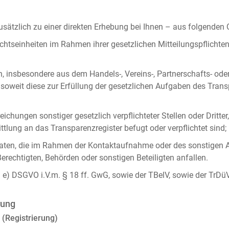
ätzlich zu einer direkten Erhebung bei Ihnen – aus folgenden
chtseinheiten im Rahmen ihrer gesetzlichen Mitteilungspflicht
n, insbesondere aus dem Handels-, Vereins-, Partnerschafts- od
oweit diese zur Erfüllung der gesetzlichen Aufgaben des Tran
ichungen sonstiger gesetzlich verpflichteter Stellen oder Dritt
lung an das Transparenzregister befugt oder verpflichtet sind;
ten, die im Rahmen der Kontaktaufnahme oder des sonstigen A
Berechtigten, Behörden oder sonstigen Beteiligten anfallen.
it. e) DSGVO i.V.m. § 18 ff. GwG, sowie der TBelV, sowie der TrDü
rung
 (Registrierung)