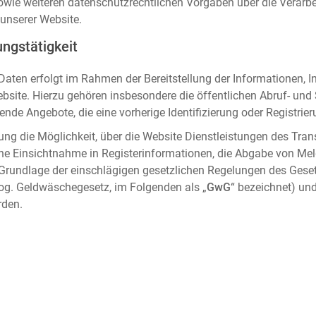
sowie weiteren datenschutzrechtlichen Vorgaben über die Verar
unserer Website.
ngstätigkeit
aten erfolgt im Rahmen der Bereitstellung der Informationen, I
ebsite. Hierzu gehören insbesondere die öffentlichen Abruf- un
nde Angebote, die eine vorherige Identifizierung oder Registrier
ung die Möglichkeit, über die Website Dienstleistungen des Tran
che Einsichtnahme in Registerinformationen, die Abgabe von Me
 Grundlage der einschlägigen gesetzlichen Regelungen des Gese
og. Geldwäschegesetz, im Folgenden als „
GwG
“ bezeichnet) und
rden.