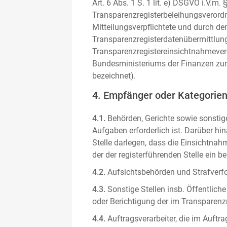
Art. 6 Abs. 1 S. 1 lit. e) DSGVO i.V.
Transparenzregisterbeleihungsverordn
Mitteilungsverpflichtete und durch de
Transparenzregisterdatenübermittlun
Transparenzregistereinsichtnahmever
Bundesministeriums der Finanzen zum
bezeichnet).
4. Empfänger oder Kategorie
4.1.
Behörden, Gerichte sowie sonstige
Aufgaben erforderlich ist. Darüber hi
Stelle darlegen, dass die Einsichtnahm
der der registerführenden Stelle ein b
4.2.
Aufsichtsbehörden und Strafverfol
4.3.
Sonstige Stellen insb. Öffentliche
oder Berichtigung der im Transparenzre
4.4.
Auftragsverarbeiter, die im Auft