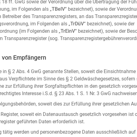
m. § 18 ff. GwG sowie der Verordnung über die Übertragung der Fü
ung, im Folgenden als „
TBelV
“ bezeichnet), sowie der Verordn
n Betreiber des Transparenzregisters, an das Transparenzregister
gsverordnung, im Folgenden als „
TrDüV
“ bezeichnet), sowie der
ordnung (im Folgenden als „
TrEinV
“ bezeichnet), sowie der Be
 Transparenzregister (sog. Transparenzregistergebührenverord
n von Empfängern
 in § 2 Abs. 4 GwG genannte Stellen, soweit die Einsichtnahme z
naus Verpflichtete im Sinne des § 2 Geldwäschegesetzes, sofern
e zur Erfüllung ihrer Sorgfaltspflichten in den gesetzlich vorges
erechtigtes Interesse i.S.d. § 23 Abs. 1 S. 1 Nr. 3 GwG nachweise
gungsbehörden, soweit dies zur Erfüllung ihrer gesetzlichen Auf
 Register, soweit ein Datenaustausch gesetzlich vorgesehen ist 
gister geführten Daten erforderlich ist.
rag tätig werden und personenbezogene Daten ausschließlich auf