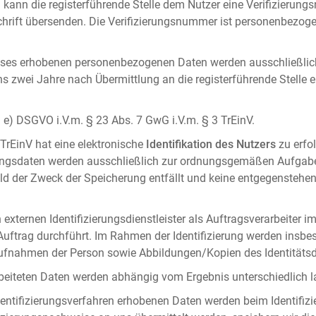
 kann die registerführende Stelle dem Nutzer eine Verifizierun
ft übersenden. Die Verifizierungsnummer ist personenbezogen 
ises erhobenen personenbezogenen Daten werden ausschließlic
ens zwei Jahre nach Übermittlung an die registerführende Stelle
it. e) DSGVO i.V.m. § 23 Abs. 7 GwG i.V.m. § 3 TrEinV.
 TrEinV hat eine elektronische
Identifikation des Nutzers
zu erfo
erungsdaten werden ausschließlich zur ordnungsgemäßen Aufgab
ald der Zweck der Speicherung entfällt und keine entgegenstehe
externen Identifizierungsdienstleister als Auftragsverarbeiter i
 Auftrag durchführt. Im Rahmen der Identifizierung werden insbe
onaufnahmen der Person sowie Abbildungen/Kopien des Identität
arbeiteten Daten werden abhängig vom Ergebnis unterschiedlich l
entifizierungsverfahren erhobenen Daten werden beim Identifizi