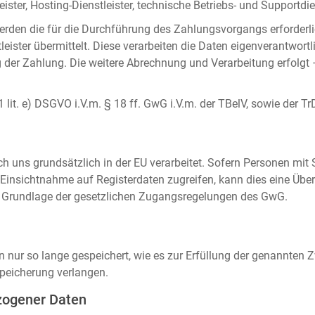
ister, Hosting-Dienstleister, technische Betriebs- und Supportdien
rden die für die Durchführung des Zahlungsvorgangs erforderl
eister übermittelt. Diese verarbeiten die Daten eigenverantwortl
der Zahlung. Die weitere Abrechnung und Verarbeitung erfolgt 
 1 lit. e) DSGVO i.V.m. § 18 ff. GwG i.V.m. der TBelV, sowie der Tr
uns grundsätzlich in der EU verarbeitet. Sofern Personen mit Si
insichtnahme auf Registerdaten zugreifen, kann dies eine Über
auf Grundlage der gesetzlichen Zugangsregelungen des GwG.
ur so lange gespeichert, wie es zur Erfüllung der genannten Zw
peicherung verlangen.
zogener Daten