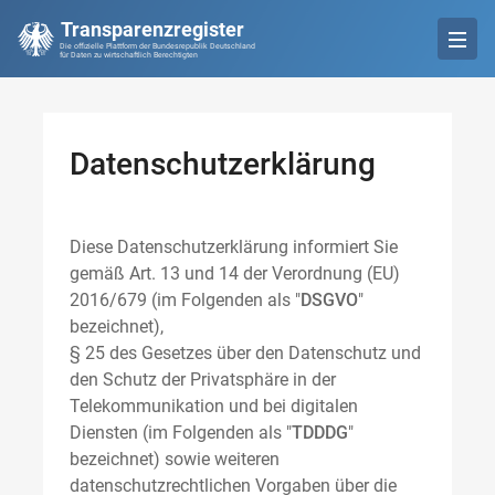
Transparenzregister
Die offizielle Plattform der Bundesrepublik Deutschland
für Daten zu wirtschaftlich Berechtigten
Datenschutzerklärung
Diese Datenschutzerklärung informiert Sie
gemäß Art. 13 und 14 der Verordnung (EU)
2016/679 (im Folgenden als "
DSGVO
"
bezeichnet),
§ 25 des Gesetzes über den Datenschutz und
den Schutz der Privatsphäre in der
Telekommunikation und bei digitalen
Diensten (im Folgenden als "
TDDDG
"
bezeichnet) sowie weiteren
datenschutzrechtlichen Vorgaben über die