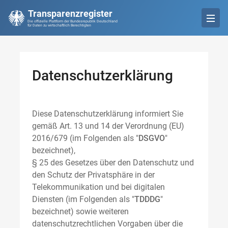
Transparenzregister
Die offizielle Plattform der Bundesrepublik Deutschland
für Daten zu wirtschaftlich Berechtigten
Datenschutzerklärung
Diese Datenschutzerklärung informiert Sie
gemäß Art. 13 und 14 der Verordnung (EU)
2016/679 (im Folgenden als "
DSGVO
"
bezeichnet),
§ 25 des Gesetzes über den Datenschutz und
den Schutz der Privatsphäre in der
Telekommunikation und bei digitalen
Diensten (im Folgenden als "
TDDDG
"
bezeichnet) sowie weiteren
datenschutzrechtlichen Vorgaben über die