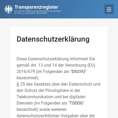
Transparenzregister
Die offizielle Plattform der Bundesrepublik Deutschland
für Daten zu wirtschaftlich Berechtigten
Datenschutzerklärung
Diese Datenschutzerklärung informiert Sie
gemäß Art. 13 und 14 der Verordnung (EU)
2016/679 (im Folgenden als "
DSGVO
"
bezeichnet),
§ 25 des Gesetzes über den Datenschutz und
den Schutz der Privatsphäre in der
Telekommunikation und bei digitalen
Diensten (im Folgenden als "
TDDDG
"
bezeichnet) sowie weiteren
datenschutzrechtlichen Vorgaben über die