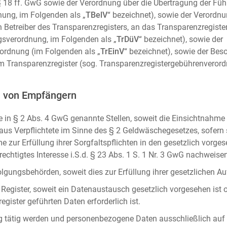
m. § 18 ff. GwG sowie der Verordnung über die Übertragung der Fü
ung, im Folgenden als „
TBelV
“ bezeichnet), sowie der Verordn
n Betreiber des Transparenzregisters, an das Transparenzregister
gsverordnung, im Folgenden als „
TrDüV
“ bezeichnet), sowie der
ordnung (im Folgenden als „
TrEinV
“ bezeichnet), sowie der Be
 Transparenzregister (sog. Transparenzregistergebührenverord
n von Empfängern
 in § 2 Abs. 4 GwG genannte Stellen, soweit die Einsichtnahme z
naus Verpflichtete im Sinne des § 2 Geldwäschegesetzes, sofern
e zur Erfüllung ihrer Sorgfaltspflichten in den gesetzlich vorges
erechtigtes Interesse i.S.d. § 23 Abs. 1 S. 1 Nr. 3 GwG nachweise
gungsbehörden, soweit dies zur Erfüllung ihrer gesetzlichen Auf
 Register, soweit ein Datenaustausch gesetzlich vorgesehen ist 
gister geführten Daten erforderlich ist.
rag tätig werden und personenbezogene Daten ausschließlich auf