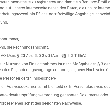
serer Internetseite zu registrieren und damit ein Benutzer-Profil
ng auf unserer Internetseite neben den Daten, die uns Ihr Intern
rbeitungszweck als Pflicht- oder freiwillige Angabe gekennzeich
rung,
efonnummer,
hend, die Rechnungsanschrift.
VO i.V.m. § 23 Abs. 3, 5 GwG i.V.m. §§ 2, 3 TrEinV.
g zur Nutzung von Einsichtnahmen ist nach Maßgabe des § 3 der 
men des Registrierungsvorgangs anhand geeigneter Nachweise üb
he Personen
gelten insbesondere:
chen Ausweisdokuments mit Lichtbild (z. B. Personalausweis ode
konto-Identitätsprüfungsverordnung genannten Dokumente oder
 vorgesehenen sonstigen geeigneten Nachweise.