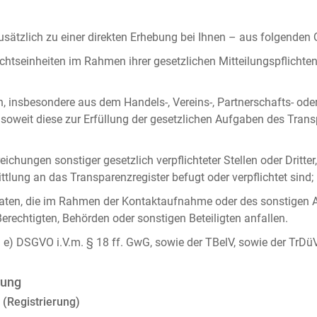
ätzlich zu einer direkten Erhebung bei Ihnen – aus folgenden
chtseinheiten im Rahmen ihrer gesetzlichen Mitteilungspflicht
n, insbesondere aus dem Handels-, Vereins-, Partnerschafts- od
oweit diese zur Erfüllung der gesetzlichen Aufgaben des Tran
ichungen sonstiger gesetzlich verpflichteter Stellen oder Dritt
lung an das Transparenzregister befugt oder verpflichtet sind;
ten, die im Rahmen der Kontaktaufnahme oder des sonstigen A
Berechtigten, Behörden oder sonstigen Beteiligten anfallen.
it. e) DSGVO i.V.m. § 18 ff. GwG, sowie der TBelV, sowie der TrDü
rung
 (Registrierung)