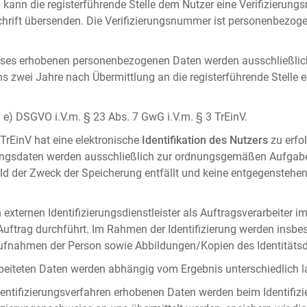
 kann die registerführende Stelle dem Nutzer eine Verifizierun
ft übersenden. Die Verifizierungsnummer ist personenbezogen 
ises erhobenen personenbezogenen Daten werden ausschließlic
ens zwei Jahre nach Übermittlung an die registerführende Stelle
it. e) DSGVO i.V.m. § 23 Abs. 7 GwG i.V.m. § 3 TrEinV.
 TrEinV hat eine elektronische
Identifikation des Nutzers
zu erfo
erungsdaten werden ausschließlich zur ordnungsgemäßen Aufgab
ald der Zweck der Speicherung entfällt und keine entgegenstehe
externen Identifizierungsdienstleister als Auftragsverarbeiter i
 Auftrag durchführt. Im Rahmen der Identifizierung werden insbe
onaufnahmen der Person sowie Abbildungen/Kopien des Identität
arbeiteten Daten werden abhängig vom Ergebnis unterschiedlich l
entifizierungsverfahren erhobenen Daten werden beim Identifizi