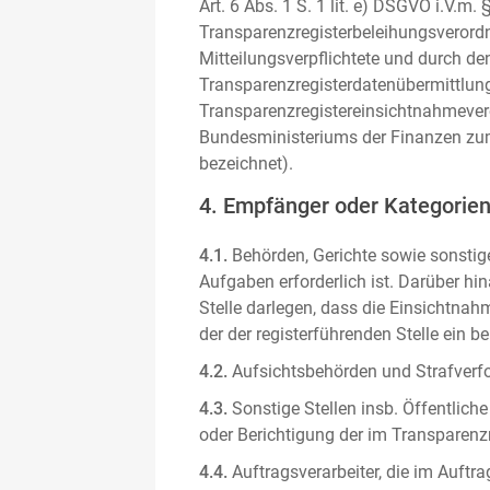
Art. 6 Abs. 1 S. 1 lit. e) DSGVO i.V.
Transparenzregisterbeleihungsverordn
Mitteilungsverpflichtete und durch de
Transparenzregisterdatenübermittlun
Transparenzregistereinsichtnahmever
Bundesministeriums der Finanzen zum
bezeichnet).
4. Empfänger oder Kategorie
4.1.
Behörden, Gerichte sowie sonstige
Aufgaben erforderlich ist. Darüber hi
Stelle darlegen, dass die Einsichtnahm
der der registerführenden Stelle ein b
4.2.
Aufsichtsbehörden und Strafverfol
4.3.
Sonstige Stellen insb. Öffentliche
oder Berichtigung der im Transparenzre
4.4.
Auftragsverarbeiter, die im Auft