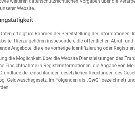
sowie weiteren datenschutzrechtlichen Vorgaben über die Verar
unserer Website.
ngstätigkeit
aten erfolgt im Rahmen der Bereitstellung der Informationen, I
ebsite. Hierzu gehören insbesondere die öffentlichen Abruf- un
nde Angebote, die eine vorherige Identifizierung oder Registrier
ung die Möglichkeit, über die Website Dienstleistungen des Tran
che Einsichtnahme in Registerinformationen, die Abgabe von Me
 Grundlage der einschlägigen gesetzlichen Regelungen des Gese
og. Geldwäschegesetz, im Folgenden als „
GwG
“ bezeichnet) und
rden.