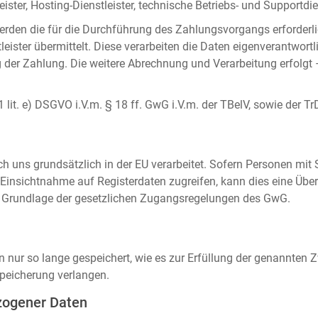
ister, Hosting-Dienstleister, technische Betriebs- und Supportdien
rden die für die Durchführung des Zahlungsvorgangs erforderl
eister übermittelt. Diese verarbeiten die Daten eigenverantwortl
der Zahlung. Die weitere Abrechnung und Verarbeitung erfolgt 
 1 lit. e) DSGVO i.V.m. § 18 ff. GwG i.V.m. der TBelV, sowie der Tr
uns grundsätzlich in der EU verarbeitet. Sofern Personen mit Si
insichtnahme auf Registerdaten zugreifen, kann dies eine Über
auf Grundlage der gesetzlichen Zugangsregelungen des GwG.
ur so lange gespeichert, wie es zur Erfüllung der genannten Zw
peicherung verlangen.
zogener Daten