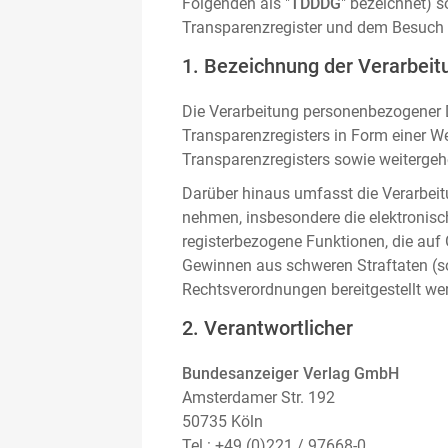
Folgenden als "
TDDDG
" bezeichnet) 
Transparenzregister und dem Besuch 
1. Bezeichnung der Verarbeitu
Die Verarbeitung personenbezogener D
Transparenzregisters in Form einer W
Transparenzregisters sowie weitergehe
Darüber hinaus umfasst die Verarbeit
nehmen, insbesondere die elektronis
registerbezogene Funktionen, die auf
Gewinnen aus schweren Straftaten (s
Rechtsverordnungen bereitgestellt we
2. Verantwortlicher
Bundesanzeiger Verlag GmbH
Amsterdamer Str. 192
50735 Köln
Tel.: +49 (0)221 / 97668-0