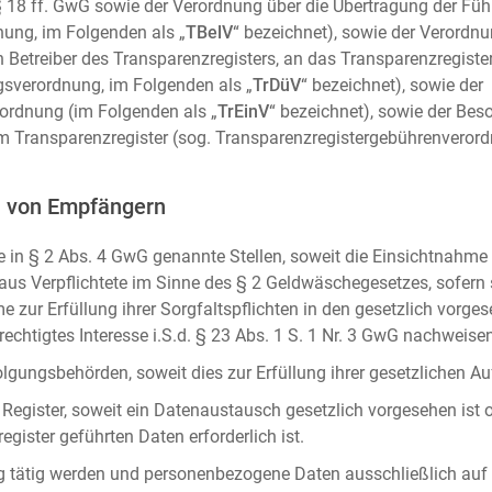
m. § 18 ff. GwG sowie der Verordnung über die Übertragung der Fü
ung, im Folgenden als „
TBelV
“ bezeichnet), sowie der Verordn
n Betreiber des Transparenzregisters, an das Transparenzregister
gsverordnung, im Folgenden als „
TrDüV
“ bezeichnet), sowie der
ordnung (im Folgenden als „
TrEinV
“ bezeichnet), sowie der Be
 Transparenzregister (sog. Transparenzregistergebührenverord
n von Empfängern
 in § 2 Abs. 4 GwG genannte Stellen, soweit die Einsichtnahme z
naus Verpflichtete im Sinne des § 2 Geldwäschegesetzes, sofern
e zur Erfüllung ihrer Sorgfaltspflichten in den gesetzlich vorges
erechtigtes Interesse i.S.d. § 23 Abs. 1 S. 1 Nr. 3 GwG nachweise
gungsbehörden, soweit dies zur Erfüllung ihrer gesetzlichen Auf
 Register, soweit ein Datenaustausch gesetzlich vorgesehen ist 
gister geführten Daten erforderlich ist.
rag tätig werden und personenbezogene Daten ausschließlich auf