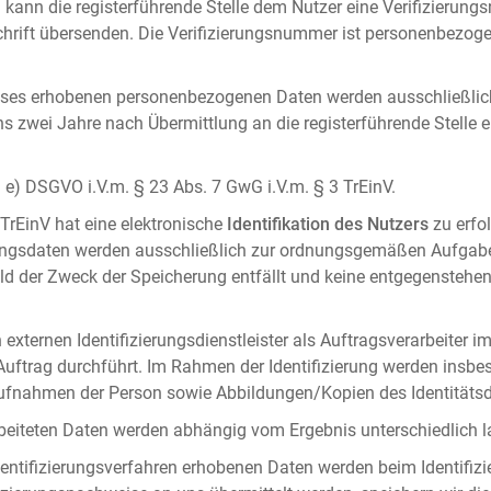
 kann die registerführende Stelle dem Nutzer eine Verifizierun
ft übersenden. Die Verifizierungsnummer ist personenbezogen 
ises erhobenen personenbezogenen Daten werden ausschließlic
ens zwei Jahre nach Übermittlung an die registerführende Stelle
it. e) DSGVO i.V.m. § 23 Abs. 7 GwG i.V.m. § 3 TrEinV.
 TrEinV hat eine elektronische
Identifikation des Nutzers
zu erfo
erungsdaten werden ausschließlich zur ordnungsgemäßen Aufgab
ald der Zweck der Speicherung entfällt und keine entgegenstehe
externen Identifizierungsdienstleister als Auftragsverarbeiter i
 Auftrag durchführt. Im Rahmen der Identifizierung werden insbe
onaufnahmen der Person sowie Abbildungen/Kopien des Identität
arbeiteten Daten werden abhängig vom Ergebnis unterschiedlich l
entifizierungsverfahren erhobenen Daten werden beim Identifizi