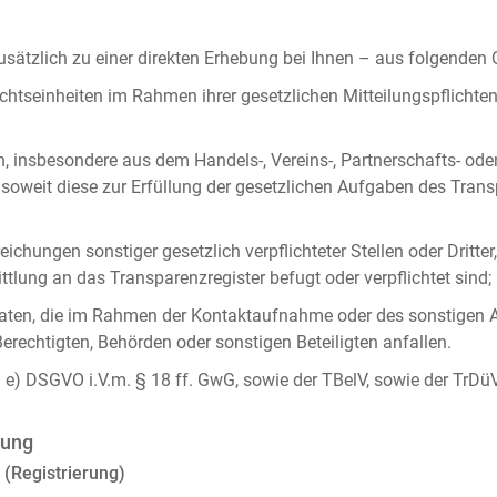
ätzlich zu einer direkten Erhebung bei Ihnen – aus folgenden
chtseinheiten im Rahmen ihrer gesetzlichen Mitteilungspflicht
n, insbesondere aus dem Handels-, Vereins-, Partnerschafts- od
oweit diese zur Erfüllung der gesetzlichen Aufgaben des Tran
ichungen sonstiger gesetzlich verpflichteter Stellen oder Dritt
lung an das Transparenzregister befugt oder verpflichtet sind;
ten, die im Rahmen der Kontaktaufnahme oder des sonstigen A
Berechtigten, Behörden oder sonstigen Beteiligten anfallen.
it. e) DSGVO i.V.m. § 18 ff. GwG, sowie der TBelV, sowie der TrDü
rung
 (Registrierung)