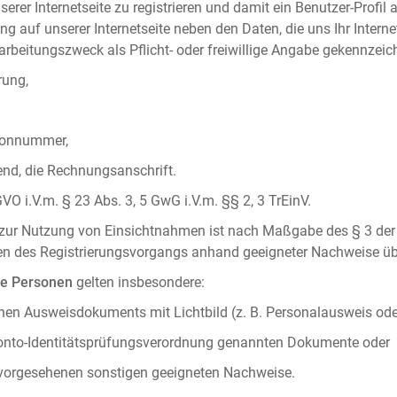
serer Internetseite zu registrieren und damit ein Benutzer-Profil
ng auf unserer Internetseite neben den Daten, die uns Ihr Intern
rbeitungszweck als Pflicht- oder freiwillige Angabe gekennzeich
rung,
efonnummer,
hend, die Rechnungsanschrift.
VO i.V.m. § 23 Abs. 3, 5 GwG i.V.m. §§ 2, 3 TrEinV.
g zur Nutzung von Einsichtnahmen ist nach Maßgabe des § 3 der 
men des Registrierungsvorgangs anhand geeigneter Nachweise üb
he Personen
gelten insbesondere:
chen Ausweisdokuments mit Lichtbild (z. B. Personalausweis ode
konto-Identitätsprüfungsverordnung genannten Dokumente oder
 vorgesehenen sonstigen geeigneten Nachweise.