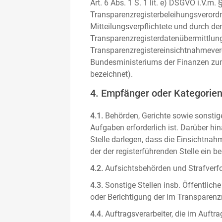
Art. 6 Abs. 1 S. 1 lit. e) DSGVO i.V.
Transparenzregisterbeleihungsverordn
Mitteilungsverpflichtete und durch de
Transparenzregisterdatenübermittlun
Transparenzregistereinsichtnahmever
Bundesministeriums der Finanzen zum
bezeichnet).
4. Empfänger oder Kategorie
4.1.
Behörden, Gerichte sowie sonstige
Aufgaben erforderlich ist. Darüber hi
Stelle darlegen, dass die Einsichtnahm
der der registerführenden Stelle ein b
4.2.
Aufsichtsbehörden und Strafverfol
4.3.
Sonstige Stellen insb. Öffentliche
oder Berichtigung der im Transparenzre
4.4.
Auftragsverarbeiter, die im Auft