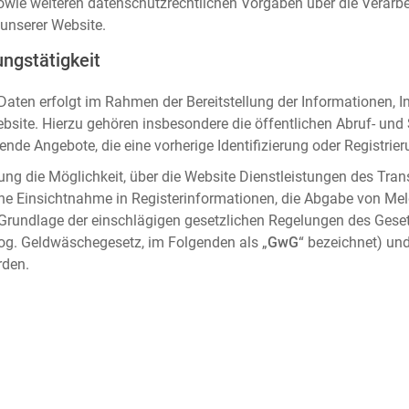
sowie weiteren datenschutzrechtlichen Vorgaben über die Verar
unserer Website.
ngstätigkeit
aten erfolgt im Rahmen der Bereitstellung der Informationen, I
ebsite. Hierzu gehören insbesondere die öffentlichen Abruf- un
nde Angebote, die eine vorherige Identifizierung oder Registrier
ung die Möglichkeit, über die Website Dienstleistungen des Tran
che Einsichtnahme in Registerinformationen, die Abgabe von Me
 Grundlage der einschlägigen gesetzlichen Regelungen des Gese
og. Geldwäschegesetz, im Folgenden als „
GwG
“ bezeichnet) und
rden.