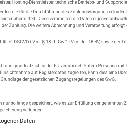
ister, Hosting-Dienstleister, technische Betriebs- und Supportdien
rden die für die Durchführung des Zahlungsvorgangs erforderl
eister übermittelt. Diese verarbeiten die Daten eigenverantwortl
der Zahlung. Die weitere Abrechnung und Verarbeitung erfolgt 
 1 lit. e) DSGVO i.V.m. § 18 ff. GwG i.V.m. der TBelV, sowie der Tr
uns grundsätzlich in der EU verarbeitet. Sofern Personen mit Si
insichtnahme auf Registerdaten zugreifen, kann dies eine Über
auf Grundlage der gesetzlichen Zugangsregelungen des GwG.
ur so lange gespeichert, wie es zur Erfüllung der genannten Zw
peicherung verlangen.
zogener Daten