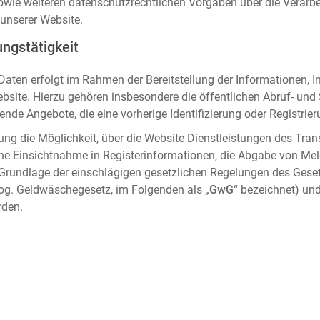
sowie weiteren datenschutzrechtlichen Vorgaben über die Verar
unserer Website.
ngstätigkeit
aten erfolgt im Rahmen der Bereitstellung der Informationen, I
ebsite. Hierzu gehören insbesondere die öffentlichen Abruf- un
nde Angebote, die eine vorherige Identifizierung oder Registrier
ung die Möglichkeit, über die Website Dienstleistungen des Tran
che Einsichtnahme in Registerinformationen, die Abgabe von Me
 Grundlage der einschlägigen gesetzlichen Regelungen des Gese
og. Geldwäschegesetz, im Folgenden als „
GwG
“ bezeichnet) und
rden.