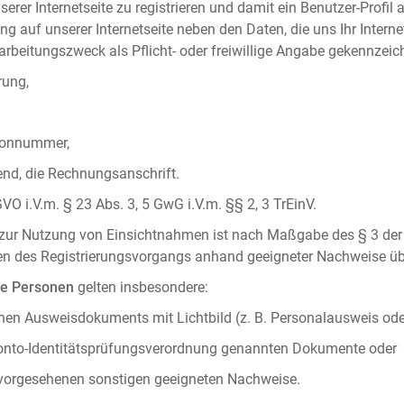
serer Internetseite zu registrieren und damit ein Benutzer-Profil
ng auf unserer Internetseite neben den Daten, die uns Ihr Intern
rbeitungszweck als Pflicht- oder freiwillige Angabe gekennzeich
rung,
efonnummer,
hend, die Rechnungsanschrift.
VO i.V.m. § 23 Abs. 3, 5 GwG i.V.m. §§ 2, 3 TrEinV.
g zur Nutzung von Einsichtnahmen ist nach Maßgabe des § 3 der 
men des Registrierungsvorgangs anhand geeigneter Nachweise üb
he Personen
gelten insbesondere:
chen Ausweisdokuments mit Lichtbild (z. B. Personalausweis ode
konto-Identitätsprüfungsverordnung genannten Dokumente oder
 vorgesehenen sonstigen geeigneten Nachweise.