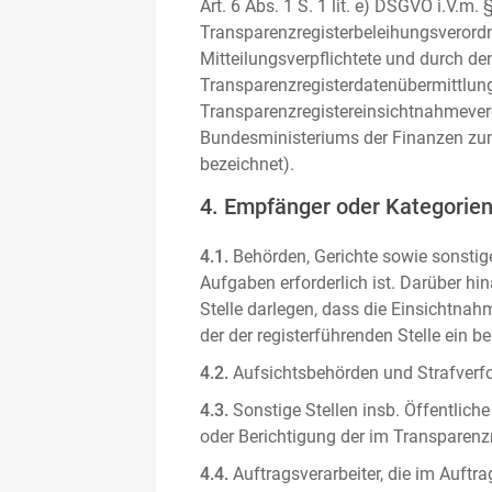
Art. 6 Abs. 1 S. 1 lit. e) DSGVO i.V.
Transparenzregisterbeleihungsverordn
Mitteilungsverpflichtete und durch de
Transparenzregisterdatenübermittlun
Transparenzregistereinsichtnahmever
Bundesministeriums der Finanzen zum
bezeichnet).
4. Empfänger oder Kategorie
4.1.
Behörden, Gerichte sowie sonstige
Aufgaben erforderlich ist. Darüber hi
Stelle darlegen, dass die Einsichtnahm
der der registerführenden Stelle ein b
4.2.
Aufsichtsbehörden und Strafverfol
4.3.
Sonstige Stellen insb. Öffentliche
oder Berichtigung der im Transparenzre
4.4.
Auftragsverarbeiter, die im Auft