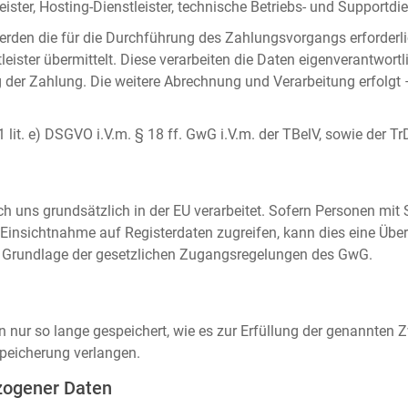
ister, Hosting-Dienstleister, technische Betriebs- und Supportdien
rden die für die Durchführung des Zahlungsvorgangs erforderl
eister übermittelt. Diese verarbeiten die Daten eigenverantwortl
der Zahlung. Die weitere Abrechnung und Verarbeitung erfolgt 
 1 lit. e) DSGVO i.V.m. § 18 ff. GwG i.V.m. der TBelV, sowie der Tr
uns grundsätzlich in der EU verarbeitet. Sofern Personen mit Si
insichtnahme auf Registerdaten zugreifen, kann dies eine Über
auf Grundlage der gesetzlichen Zugangsregelungen des GwG.
ur so lange gespeichert, wie es zur Erfüllung der genannten Zw
peicherung verlangen.
zogener Daten