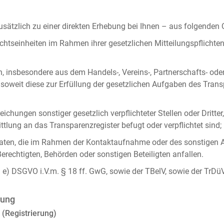
ätzlich zu einer direkten Erhebung bei Ihnen – aus folgenden
chtseinheiten im Rahmen ihrer gesetzlichen Mitteilungspflicht
n, insbesondere aus dem Handels-, Vereins-, Partnerschafts- od
oweit diese zur Erfüllung der gesetzlichen Aufgaben des Tran
ichungen sonstiger gesetzlich verpflichteter Stellen oder Dritt
lung an das Transparenzregister befugt oder verpflichtet sind;
ten, die im Rahmen der Kontaktaufnahme oder des sonstigen A
Berechtigten, Behörden oder sonstigen Beteiligten anfallen.
it. e) DSGVO i.V.m. § 18 ff. GwG, sowie der TBelV, sowie der TrDü
rung
 (Registrierung)