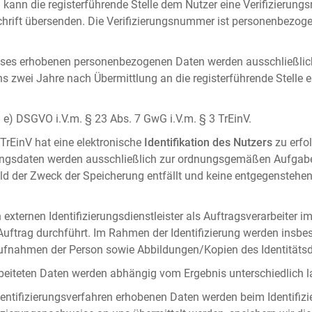
 kann die registerführende Stelle dem Nutzer eine Verifizierun
ft übersenden. Die Verifizierungsnummer ist personenbezogen 
ises erhobenen personenbezogenen Daten werden ausschließlic
ens zwei Jahre nach Übermittlung an die registerführende Stelle
it. e) DSGVO i.V.m. § 23 Abs. 7 GwG i.V.m. § 3 TrEinV.
 TrEinV hat eine elektronische
Identifikation des Nutzers
zu erfo
erungsdaten werden ausschließlich zur ordnungsgemäßen Aufgab
ald der Zweck der Speicherung entfällt und keine entgegenstehe
externen Identifizierungsdienstleister als Auftragsverarbeiter i
 Auftrag durchführt. Im Rahmen der Identifizierung werden insbe
onaufnahmen der Person sowie Abbildungen/Kopien des Identität
arbeiteten Daten werden abhängig vom Ergebnis unterschiedlich l
entifizierungsverfahren erhobenen Daten werden beim Identifizi