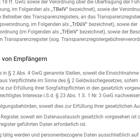
m. § 18 ff. GwG sowie der Verordnung über die Übertragung der Fü
ung, im Folgenden als „
TBelV
“ bezeichnet), sowie der Verordn
n Betreiber des Transparenzregisters, an das Transparenzregister
gsverordnung, im Folgenden als „
TrDüV
“ bezeichnet), sowie der
ordnung (im Folgenden als „
TrEinV
“ bezeichnet), sowie der Be
 Transparenzregister (sog. Transparenzregistergebührenverord
n von Empfängern
 in § 2 Abs. 4 GwG genannte Stellen, soweit die Einsichtnahme z
naus Verpflichtete im Sinne des § 2 Geldwäschegesetzes, sofern
e zur Erfüllung ihrer Sorgfaltspflichten in den gesetzlich vorges
erechtigtes Interesse i.S.d. § 23 Abs. 1 S. 1 Nr. 3 GwG nachweise
gungsbehörden, soweit dies zur Erfüllung ihrer gesetzlichen Auf
 Register, soweit ein Datenaustausch gesetzlich vorgesehen ist 
gister geführten Daten erforderlich ist.
rag tätig werden und personenbezogene Daten ausschließlich auf