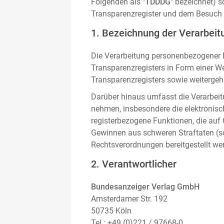
Folgenden als "
TDDDG
" bezeichnet) 
Transparenzregister und dem Besuch 
1. Bezeichnung der Verarbeitu
Die Verarbeitung personenbezogener D
Transparenzregisters in Form einer W
Transparenzregisters sowie weitergehe
Darüber hinaus umfasst die Verarbeit
nehmen, insbesondere die elektronis
registerbezogene Funktionen, die auf
Gewinnen aus schweren Straftaten (s
Rechtsverordnungen bereitgestellt we
2. Verantwortlicher
Bundesanzeiger Verlag GmbH
Amsterdamer Str. 192
50735 Köln
Tel.: +49 (0)221 / 97668-0