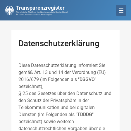
Transparenzregister
Die offizielle Plattform der Bundesrepublik Deutschland
für Daten zu wirtschaftlich Berechtigten
Datenschutzerklärung
Diese Datenschutzerklärung informiert Sie
gemäß Art. 13 und 14 der Verordnung (EU)
2016/679 (im Folgenden als "
DSGVO
"
bezeichnet),
§ 25 des Gesetzes über den Datenschutz und
den Schutz der Privatsphäre in der
Telekommunikation und bei digitalen
Diensten (im Folgenden als "
TDDDG
"
bezeichnet) sowie weiteren
datenschutzrechtlichen Vorgaben über die