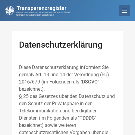
Transparenzregister
Die offizielle Plattform der Bundesrepublik Deutschland
für Daten zu wirtschaftlich Berechtigten
Datenschutzerklärung
Diese Datenschutzerklärung informiert Sie
gemäß Art. 13 und 14 der Verordnung (EU)
2016/679 (im Folgenden als "
DSGVO
"
bezeichnet),
§ 25 des Gesetzes über den Datenschutz und
den Schutz der Privatsphäre in der
Telekommunikation und bei digitalen
Diensten (im Folgenden als "
TDDDG
"
bezeichnet) sowie weiteren
datenschutzrechtlichen Vorgaben über die