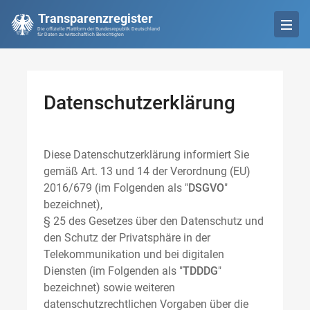
Transparenzregister
Die offizielle Plattform der Bundesrepublik Deutschland
für Daten zu wirtschaftlich Berechtigten
Datenschutzerklärung
Diese Datenschutzerklärung informiert Sie
gemäß Art. 13 und 14 der Verordnung (EU)
2016/679 (im Folgenden als "
DSGVO
"
bezeichnet),
§ 25 des Gesetzes über den Datenschutz und
den Schutz der Privatsphäre in der
Telekommunikation und bei digitalen
Diensten (im Folgenden als "
TDDDG
"
bezeichnet) sowie weiteren
datenschutzrechtlichen Vorgaben über die