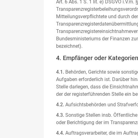
Art. 6 Abs. 1 S. 1 lit. e) DSGVO i.V.
Transparenzregisterbeleihungsverordn
Mitteilungsverpflichtete und durch de
Transparenzregisterdatenübermittlun
Transparenzregistereinsichtnahmever
Bundesministeriums der Finanzen zum
bezeichnet).
4. Empfänger oder Kategorie
4.1.
Behörden, Gerichte sowie sonstige
Aufgaben erforderlich ist. Darüber hi
Stelle darlegen, dass die Einsichtnahm
der der registerführenden Stelle ein b
4.2.
Aufsichtsbehörden und Strafverfol
4.3.
Sonstige Stellen insb. Öffentliche
oder Berichtigung der im Transparenzre
4.4.
Auftragsverarbeiter, die im Auft