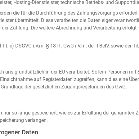
ister, Hosting-Dienstleister, technische Betriebs- und Supportdien
rden die für die Durchführung des Zahlungsvorgangs erforderl
eister übermittelt. Diese verarbeiten die Daten eigenverantwortl
der Zahlung. Die weitere Abrechnung und Verarbeitung erfolgt 
 1 lit. e) DSGVO i.V.m. § 18 ff. GwG i.V.m. der TBelV, sowie der Tr
uns grundsätzlich in der EU verarbeitet. Sofern Personen mit Si
insichtnahme auf Registerdaten zugreifen, kann dies eine Über
auf Grundlage der gesetzlichen Zugangsregelungen des GwG.
ur so lange gespeichert, wie es zur Erfüllung der genannten Zw
peicherung verlangen.
zogener Daten