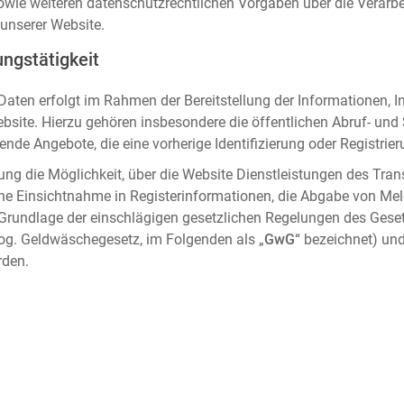
sowie weiteren datenschutzrechtlichen Vorgaben über die Verar
unserer Website.
ngstätigkeit
aten erfolgt im Rahmen der Bereitstellung der Informationen, I
ebsite. Hierzu gehören insbesondere die öffentlichen Abruf- un
nde Angebote, die eine vorherige Identifizierung oder Registrier
ung die Möglichkeit, über die Website Dienstleistungen des Tran
che Einsichtnahme in Registerinformationen, die Abgabe von Me
 Grundlage der einschlägigen gesetzlichen Regelungen des Gese
og. Geldwäschegesetz, im Folgenden als „
GwG
“ bezeichnet) und
rden.