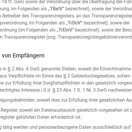
m. § 18 ff. GwG sowie der Verordnung über die Übertragung der Fü
ung, im Folgenden als „
TBelV
“ bezeichnet), sowie der Verordn
n Betreiber des Transparenzregisters, an das Transparenzregister
gsverordnung, im Folgenden als „
TrDüV
“ bezeichnet), sowie der
ordnung (im Folgenden als „
TrEinV
“ bezeichnet), sowie der Be
 Transparenzregister (sog. Transparenzregistergebührenverord
n von Empfängern
 in § 2 Abs. 4 GwG genannte Stellen, soweit die Einsichtnahme z
naus Verpflichtete im Sinne des § 2 Geldwäschegesetzes, sofern
e zur Erfüllung ihrer Sorgfaltspflichten in den gesetzlich vorges
erechtigtes Interesse i.S.d. § 23 Abs. 1 S. 1 Nr. 3 GwG nachweise
gungsbehörden, soweit dies zur Erfüllung ihrer gesetzlichen Auf
 Register, soweit ein Datenaustausch gesetzlich vorgesehen ist 
gister geführten Daten erforderlich ist.
rag tätig werden und personenbezogene Daten ausschließlich auf