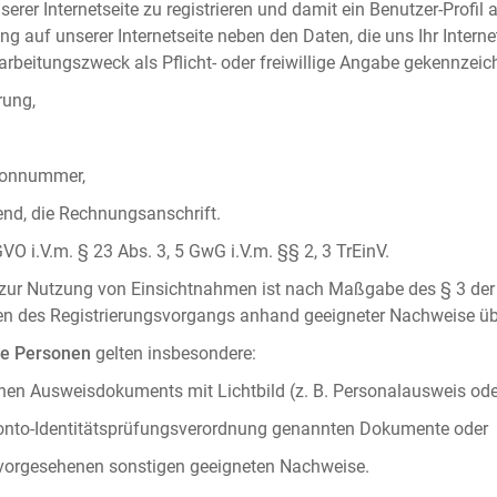
serer Internetseite zu registrieren und damit ein Benutzer-Profil
ng auf unserer Internetseite neben den Daten, die uns Ihr Intern
rbeitungszweck als Pflicht- oder freiwillige Angabe gekennzeich
rung,
efonnummer,
hend, die Rechnungsanschrift.
VO i.V.m. § 23 Abs. 3, 5 GwG i.V.m. §§ 2, 3 TrEinV.
g zur Nutzung von Einsichtnahmen ist nach Maßgabe des § 3 der 
men des Registrierungsvorgangs anhand geeigneter Nachweise üb
he Personen
gelten insbesondere:
chen Ausweisdokuments mit Lichtbild (z. B. Personalausweis ode
konto-Identitätsprüfungsverordnung genannten Dokumente oder
 vorgesehenen sonstigen geeigneten Nachweise.