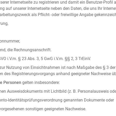
serer Internetseite zu registrieren und damit ein Benutzer-Profil
ng auf unserer Internetseite neben den Daten, die uns Ihr Intern
rbeitungszweck als Pflicht- oder freiwillige Angabe gekennzeich
rung,
efonnummer,
hend, die Rechnungsanschrift.
VO i.V.m. § 23 Abs. 3, 5 GwG i.V.m. §§ 2, 3 TrEinV.
g zur Nutzung von Einsichtnahmen ist nach Maßgabe des § 3 der 
men des Registrierungsvorgangs anhand geeigneter Nachweise üb
he Personen
gelten insbesondere:
chen Ausweisdokuments mit Lichtbild (z. B. Personalausweis ode
konto-Identitätsprüfungsverordnung genannten Dokumente oder
 vorgesehenen sonstigen geeigneten Nachweise.