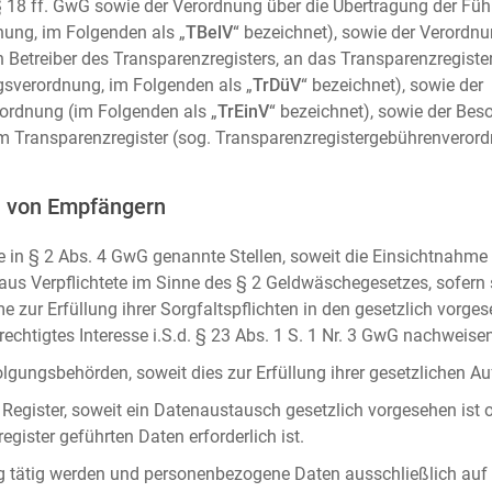
m. § 18 ff. GwG sowie der Verordnung über die Übertragung der Fü
ung, im Folgenden als „
TBelV
“ bezeichnet), sowie der Verordn
n Betreiber des Transparenzregisters, an das Transparenzregister
gsverordnung, im Folgenden als „
TrDüV
“ bezeichnet), sowie der
ordnung (im Folgenden als „
TrEinV
“ bezeichnet), sowie der Be
 Transparenzregister (sog. Transparenzregistergebührenverord
n von Empfängern
 in § 2 Abs. 4 GwG genannte Stellen, soweit die Einsichtnahme z
naus Verpflichtete im Sinne des § 2 Geldwäschegesetzes, sofern
e zur Erfüllung ihrer Sorgfaltspflichten in den gesetzlich vorges
erechtigtes Interesse i.S.d. § 23 Abs. 1 S. 1 Nr. 3 GwG nachweise
gungsbehörden, soweit dies zur Erfüllung ihrer gesetzlichen Auf
 Register, soweit ein Datenaustausch gesetzlich vorgesehen ist 
gister geführten Daten erforderlich ist.
rag tätig werden und personenbezogene Daten ausschließlich auf