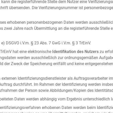
 kann die registerführende Stelle dem Nutzer eine Verifizierun
ft übersenden. Die Verifizierungsnummer ist personenbezogen 
ises erhobenen personenbezogenen Daten werden ausschließlic
ens zwei Jahre nach Übermittlung an die registerführende Stelle
it. e) DSGVO i.V.m. § 23 Abs. 7 GwG i.V.m. § 3 TrEinV.
 TrEinV hat eine elektronische
Identifikation des Nutzers
zu erfo
erungsdaten werden ausschließlich zur ordnungsgemäßen Aufgab
ald der Zweck der Speicherung entfällt und keine entgegenstehe
externen Identifizierungsdienstleister als Auftragsverarbeiter i
 Auftrag durchführt. Im Rahmen der Identifizierung werden insbe
onaufnahmen der Person sowie Abbildungen/Kopien des Identität
arbeiteten Daten werden abhängig vom Ergebnis unterschiedlich l
entifizierungsverfahren erhobenen Daten werden beim Identifizi