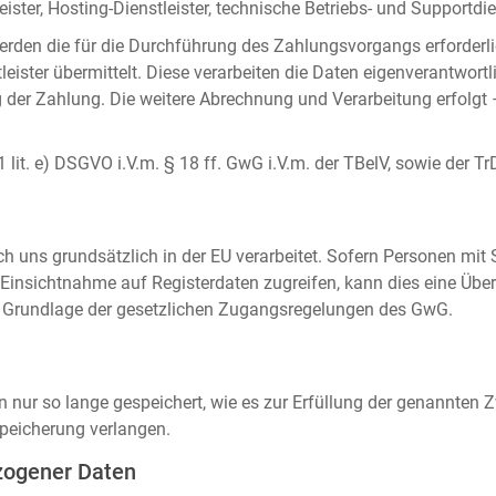
ister, Hosting-Dienstleister, technische Betriebs- und Supportdien
rden die für die Durchführung des Zahlungsvorgangs erforderl
eister übermittelt. Diese verarbeiten die Daten eigenverantwortl
der Zahlung. Die weitere Abrechnung und Verarbeitung erfolgt 
 1 lit. e) DSGVO i.V.m. § 18 ff. GwG i.V.m. der TBelV, sowie der Tr
uns grundsätzlich in der EU verarbeitet. Sofern Personen mit Si
insichtnahme auf Registerdaten zugreifen, kann dies eine Über
auf Grundlage der gesetzlichen Zugangsregelungen des GwG.
ur so lange gespeichert, wie es zur Erfüllung der genannten Zw
peicherung verlangen.
zogener Daten