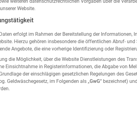
sowie weiteren datenschutzrechtlichen Vorgaben über die Verar
unserer Website.
ngstätigkeit
aten erfolgt im Rahmen der Bereitstellung der Informationen, I
ebsite. Hierzu gehören insbesondere die öffentlichen Abruf- un
nde Angebote, die eine vorherige Identifizierung oder Registrier
ung die Möglichkeit, über die Website Dienstleistungen des Tran
che Einsichtnahme in Registerinformationen, die Abgabe von Me
 Grundlage der einschlägigen gesetzlichen Regelungen des Gese
og. Geldwäschegesetz, im Folgenden als „
GwG
“ bezeichnet) und
rden.