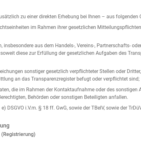
ätzlich zu einer direkten Erhebung bei Ihnen – aus folgenden
chtseinheiten im Rahmen ihrer gesetzlichen Mitteilungspflicht
n, insbesondere aus dem Handels-, Vereins-, Partnerschafts- od
oweit diese zur Erfüllung der gesetzlichen Aufgaben des Tran
ichungen sonstiger gesetzlich verpflichteter Stellen oder Dritt
lung an das Transparenzregister befugt oder verpflichtet sind;
ten, die im Rahmen der Kontaktaufnahme oder des sonstigen A
Berechtigten, Behörden oder sonstigen Beteiligten anfallen.
it. e) DSGVO i.V.m. § 18 ff. GwG, sowie der TBelV, sowie der TrDü
rung
 (Registrierung)