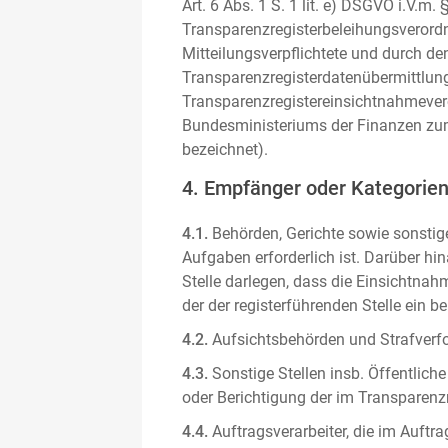
Art. 6 Abs. 1 S. 1 lit. e) DSGVO i.V.
Transparenzregisterbeleihungsverordn
Mitteilungsverpflichtete und durch de
Transparenzregisterdatenübermittlun
Transparenzregistereinsichtnahmever
Bundesministeriums der Finanzen zum
bezeichnet).
4. Empfänger oder Kategorie
4.1.
Behörden, Gerichte sowie sonstige
Aufgaben erforderlich ist. Darüber hi
Stelle darlegen, dass die Einsichtnahm
der der registerführenden Stelle ein b
4.2.
Aufsichtsbehörden und Strafverfol
4.3.
Sonstige Stellen insb. Öffentliche
oder Berichtigung der im Transparenzre
4.4.
Auftragsverarbeiter, die im Auft