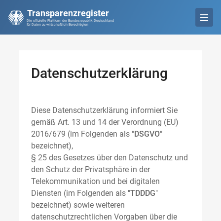
Transparenzregister
Die offizielle Plattform der Bundesrepublik Deutschland
für Daten zu wirtschaftlich Berechtigten
Datenschutzerklärung
Diese Datenschutzerklärung informiert Sie
gemäß Art. 13 und 14 der Verordnung (EU)
2016/679 (im Folgenden als "
DSGVO
"
bezeichnet),
§ 25 des Gesetzes über den Datenschutz und
den Schutz der Privatsphäre in der
Telekommunikation und bei digitalen
Diensten (im Folgenden als "
TDDDG
"
bezeichnet) sowie weiteren
datenschutzrechtlichen Vorgaben über die