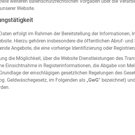
sowie weiteren datenschutzrechtlichen Vorgaben über die Verar
unserer Website.
ngstätigkeit
aten erfolgt im Rahmen der Bereitstellung der Informationen, I
ebsite. Hierzu gehören insbesondere die öffentlichen Abruf- un
nde Angebote, die eine vorherige Identifizierung oder Registrier
ung die Möglichkeit, über die Website Dienstleistungen des Tran
che Einsichtnahme in Registerinformationen, die Abgabe von Me
 Grundlage der einschlägigen gesetzlichen Regelungen des Gese
og. Geldwäschegesetz, im Folgenden als „
GwG
“ bezeichnet) und
rden.