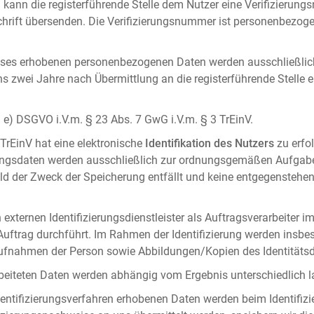
 kann die registerführende Stelle dem Nutzer eine Verifizierun
ft übersenden. Die Verifizierungsnummer ist personenbezogen 
ises erhobenen personenbezogenen Daten werden ausschließlic
ens zwei Jahre nach Übermittlung an die registerführende Stelle
it. e) DSGVO i.V.m. § 23 Abs. 7 GwG i.V.m. § 3 TrEinV.
 TrEinV hat eine elektronische
Identifikation des Nutzers
zu erfo
erungsdaten werden ausschließlich zur ordnungsgemäßen Aufgab
ald der Zweck der Speicherung entfällt und keine entgegenstehe
externen Identifizierungsdienstleister als Auftragsverarbeiter i
 Auftrag durchführt. Im Rahmen der Identifizierung werden insbe
onaufnahmen der Person sowie Abbildungen/Kopien des Identität
arbeiteten Daten werden abhängig vom Ergebnis unterschiedlich l
entifizierungsverfahren erhobenen Daten werden beim Identifizi