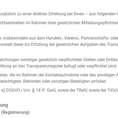
ätzlich zu einer direkten Erhebung bei Ihnen – aus folgenden
chtseinheiten im Rahmen ihrer gesetzlichen Mitteilungspflicht
n, insbesondere aus dem Handels-, Vereins-, Partnerschafts- od
oweit diese zur Erfüllung der gesetzlichen Aufgaben des Tran
ichungen sonstiger gesetzlich verpflichteter Stellen oder Dritt
lung an das Transparenzregister befugt oder verpflichtet sind;
ten, die im Rahmen der Kontaktaufnahme oder des sonstigen A
Berechtigten, Behörden oder sonstigen Beteiligten anfallen.
it. e) DSGVO i.V.m. § 18 ff. GwG, sowie der TBelV, sowie der TrDü
rung
 (Registrierung)