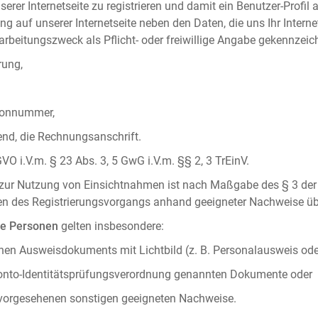
serer Internetseite zu registrieren und damit ein Benutzer-Profil
ng auf unserer Internetseite neben den Daten, die uns Ihr Intern
rbeitungszweck als Pflicht- oder freiwillige Angabe gekennzeich
rung,
efonnummer,
hend, die Rechnungsanschrift.
VO i.V.m. § 23 Abs. 3, 5 GwG i.V.m. §§ 2, 3 TrEinV.
g zur Nutzung von Einsichtnahmen ist nach Maßgabe des § 3 der 
men des Registrierungsvorgangs anhand geeigneter Nachweise üb
he Personen
gelten insbesondere:
chen Ausweisdokuments mit Lichtbild (z. B. Personalausweis ode
konto-Identitätsprüfungsverordnung genannten Dokumente oder
 vorgesehenen sonstigen geeigneten Nachweise.