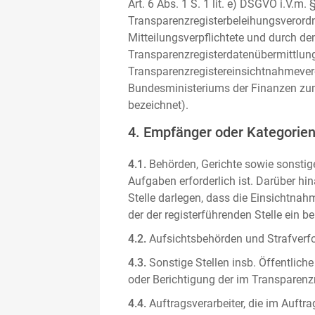
Art. 6 Abs. 1 S. 1 lit. e) DSGVO i.V.
Transparenzregisterbeleihungsverordn
Mitteilungsverpflichtete und durch de
Transparenzregisterdatenübermittlun
Transparenzregistereinsichtnahmever
Bundesministeriums der Finanzen zum
bezeichnet).
4. Empfänger oder Kategorie
4.1.
Behörden, Gerichte sowie sonstige
Aufgaben erforderlich ist. Darüber hi
Stelle darlegen, dass die Einsichtnahm
der der registerführenden Stelle ein b
4.2.
Aufsichtsbehörden und Strafverfol
4.3.
Sonstige Stellen insb. Öffentliche
oder Berichtigung der im Transparenzre
4.4.
Auftragsverarbeiter, die im Auft