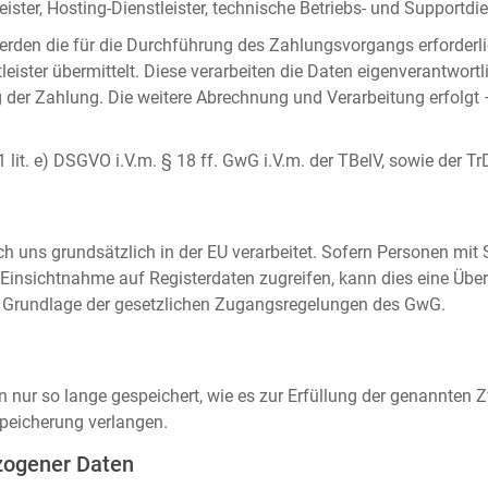
ister, Hosting-Dienstleister, technische Betriebs- und Supportdien
rden die für die Durchführung des Zahlungsvorgangs erforderl
eister übermittelt. Diese verarbeiten die Daten eigenverantwortl
der Zahlung. Die weitere Abrechnung und Verarbeitung erfolgt 
 1 lit. e) DSGVO i.V.m. § 18 ff. GwG i.V.m. der TBelV, sowie der Tr
uns grundsätzlich in der EU verarbeitet. Sofern Personen mit Si
insichtnahme auf Registerdaten zugreifen, kann dies eine Über
auf Grundlage der gesetzlichen Zugangsregelungen des GwG.
ur so lange gespeichert, wie es zur Erfüllung der genannten Zw
peicherung verlangen.
zogener Daten