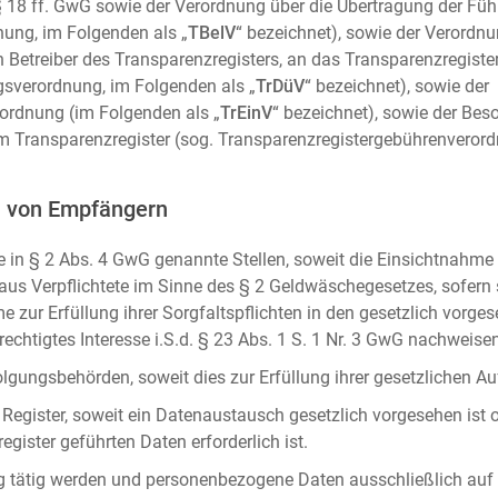
m. § 18 ff. GwG sowie der Verordnung über die Übertragung der Fü
ung, im Folgenden als „
TBelV
“ bezeichnet), sowie der Verordn
n Betreiber des Transparenzregisters, an das Transparenzregister
gsverordnung, im Folgenden als „
TrDüV
“ bezeichnet), sowie der
ordnung (im Folgenden als „
TrEinV
“ bezeichnet), sowie der Be
 Transparenzregister (sog. Transparenzregistergebührenverord
n von Empfängern
 in § 2 Abs. 4 GwG genannte Stellen, soweit die Einsichtnahme z
naus Verpflichtete im Sinne des § 2 Geldwäschegesetzes, sofern
e zur Erfüllung ihrer Sorgfaltspflichten in den gesetzlich vorges
erechtigtes Interesse i.S.d. § 23 Abs. 1 S. 1 Nr. 3 GwG nachweise
gungsbehörden, soweit dies zur Erfüllung ihrer gesetzlichen Auf
 Register, soweit ein Datenaustausch gesetzlich vorgesehen ist 
gister geführten Daten erforderlich ist.
rag tätig werden und personenbezogene Daten ausschließlich auf