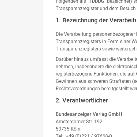
Folgenden als "
TDDDG
" bezeichnet) 
Transparenzregister und dem Besuch 
1. Bezeichnung der Verarbeitu
Die Verarbeitung personenbezogener D
Transparenzregisters in Form einer W
Transparenzregisters sowie weitergehe
Darüber hinaus umfasst die Verarbeit
nehmen, insbesondere die elektronis
registerbezogene Funktionen, die auf
Gewinnen aus schweren Straftaten (s
Rechtsverordnungen bereitgestellt we
2. Verantwortlicher
Bundesanzeiger Verlag GmbH
Amsterdamer Str. 192
50735 Köln
Tel.: +49 (0)221 / 97668-0