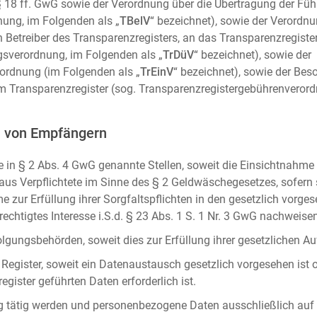
m. § 18 ff. GwG sowie der Verordnung über die Übertragung der Fü
ung, im Folgenden als „
TBelV
“ bezeichnet), sowie der Verordn
n Betreiber des Transparenzregisters, an das Transparenzregister
gsverordnung, im Folgenden als „
TrDüV
“ bezeichnet), sowie der
ordnung (im Folgenden als „
TrEinV
“ bezeichnet), sowie der Be
 Transparenzregister (sog. Transparenzregistergebührenverord
n von Empfängern
 in § 2 Abs. 4 GwG genannte Stellen, soweit die Einsichtnahme z
naus Verpflichtete im Sinne des § 2 Geldwäschegesetzes, sofern
e zur Erfüllung ihrer Sorgfaltspflichten in den gesetzlich vorges
erechtigtes Interesse i.S.d. § 23 Abs. 1 S. 1 Nr. 3 GwG nachweise
gungsbehörden, soweit dies zur Erfüllung ihrer gesetzlichen Auf
 Register, soweit ein Datenaustausch gesetzlich vorgesehen ist 
gister geführten Daten erforderlich ist.
rag tätig werden und personenbezogene Daten ausschließlich auf