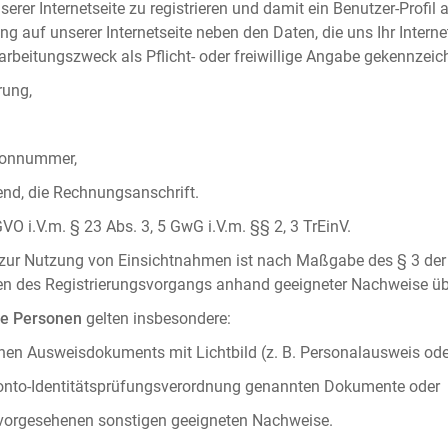
serer Internetseite zu registrieren und damit ein Benutzer-Profil
ng auf unserer Internetseite neben den Daten, die uns Ihr Intern
rbeitungszweck als Pflicht- oder freiwillige Angabe gekennzeich
rung,
efonnummer,
hend, die Rechnungsanschrift.
VO i.V.m. § 23 Abs. 3, 5 GwG i.V.m. §§ 2, 3 TrEinV.
g zur Nutzung von Einsichtnahmen ist nach Maßgabe des § 3 der 
men des Registrierungsvorgangs anhand geeigneter Nachweise üb
he Personen
gelten insbesondere:
chen Ausweisdokuments mit Lichtbild (z. B. Personalausweis ode
konto-Identitätsprüfungsverordnung genannten Dokumente oder
 vorgesehenen sonstigen geeigneten Nachweise.