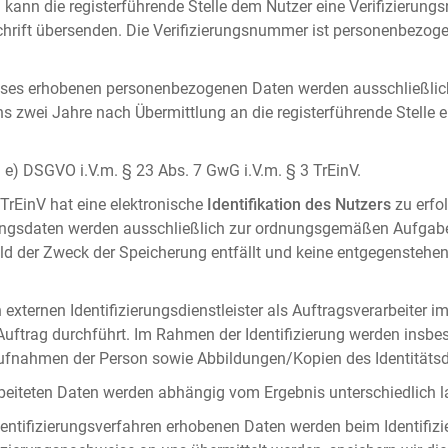
 kann die registerführende Stelle dem Nutzer eine Verifizierun
ft übersenden. Die Verifizierungsnummer ist personenbezogen 
ises erhobenen personenbezogenen Daten werden ausschließlic
ens zwei Jahre nach Übermittlung an die registerführende Stelle
it. e) DSGVO i.V.m. § 23 Abs. 7 GwG i.V.m. § 3 TrEinV.
 TrEinV hat eine elektronische
Identifikation des Nutzers
zu erfo
erungsdaten werden ausschließlich zur ordnungsgemäßen Aufgab
ald der Zweck der Speicherung entfällt und keine entgegenstehe
externen Identifizierungsdienstleister als Auftragsverarbeiter i
 Auftrag durchführt. Im Rahmen der Identifizierung werden insbe
onaufnahmen der Person sowie Abbildungen/Kopien des Identität
arbeiteten Daten werden abhängig vom Ergebnis unterschiedlich l
entifizierungsverfahren erhobenen Daten werden beim Identifizi