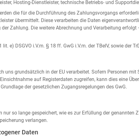
ister, Hosting-Dienstleister, technische Betriebs- und Supportdien
rden die für die Durchführung des Zahlungsvorgangs erforderl
eister übermittelt. Diese verarbeiten die Daten eigenverantwortl
der Zahlung. Die weitere Abrechnung und Verarbeitung erfolgt 
 1 lit. e) DSGVO i.V.m. § 18 ff. GwG i.V.m. der TBelV, sowie der Tr
uns grundsätzlich in der EU verarbeitet. Sofern Personen mit Si
insichtnahme auf Registerdaten zugreifen, kann dies eine Über
auf Grundlage der gesetzlichen Zugangsregelungen des GwG.
ur so lange gespeichert, wie es zur Erfüllung der genannten Zw
peicherung verlangen.
zogener Daten