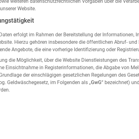
sowie weiteren datenschutzrechtlichen Vorgaben über die Verar
unserer Website.
ngstätigkeit
aten erfolgt im Rahmen der Bereitstellung der Informationen, I
ebsite. Hierzu gehören insbesondere die öffentlichen Abruf- un
nde Angebote, die eine vorherige Identifizierung oder Registrier
ung die Möglichkeit, über die Website Dienstleistungen des Tran
che Einsichtnahme in Registerinformationen, die Abgabe von Me
 Grundlage der einschlägigen gesetzlichen Regelungen des Gese
og. Geldwäschegesetz, im Folgenden als „
GwG
“ bezeichnet) und
rden.