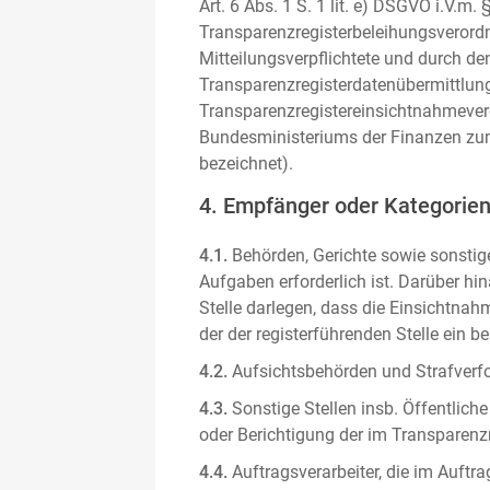
Art. 6 Abs. 1 S. 1 lit. e) DSGVO i.V.
Transparenzregisterbeleihungsverordn
Mitteilungsverpflichtete und durch de
Transparenzregisterdatenübermittlun
Transparenzregistereinsichtnahmever
Bundesministeriums der Finanzen zum
bezeichnet).
4. Empfänger oder Kategorie
4.1.
Behörden, Gerichte sowie sonstige
Aufgaben erforderlich ist. Darüber hi
Stelle darlegen, dass die Einsichtnahm
der der registerführenden Stelle ein b
4.2.
Aufsichtsbehörden und Strafverfol
4.3.
Sonstige Stellen insb. Öffentliche
oder Berichtigung der im Transparenzre
4.4.
Auftragsverarbeiter, die im Auft