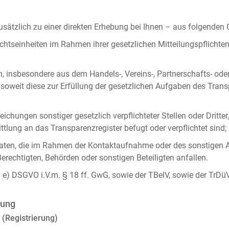
ätzlich zu einer direkten Erhebung bei Ihnen – aus folgenden
chtseinheiten im Rahmen ihrer gesetzlichen Mitteilungspflicht
n, insbesondere aus dem Handels-, Vereins-, Partnerschafts- od
oweit diese zur Erfüllung der gesetzlichen Aufgaben des Tran
ichungen sonstiger gesetzlich verpflichteter Stellen oder Dritt
lung an das Transparenzregister befugt oder verpflichtet sind;
ten, die im Rahmen der Kontaktaufnahme oder des sonstigen A
Berechtigten, Behörden oder sonstigen Beteiligten anfallen.
it. e) DSGVO i.V.m. § 18 ff. GwG, sowie der TBelV, sowie der TrDü
rung
 (Registrierung)