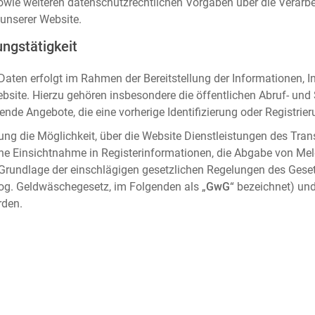
sowie weiteren datenschutzrechtlichen Vorgaben über die Verar
unserer Website.
ngstätigkeit
aten erfolgt im Rahmen der Bereitstellung der Informationen, I
ebsite. Hierzu gehören insbesondere die öffentlichen Abruf- un
nde Angebote, die eine vorherige Identifizierung oder Registrier
ung die Möglichkeit, über die Website Dienstleistungen des Tran
che Einsichtnahme in Registerinformationen, die Abgabe von Me
 Grundlage der einschlägigen gesetzlichen Regelungen des Gese
og. Geldwäschegesetz, im Folgenden als „
GwG
“ bezeichnet) und
rden.