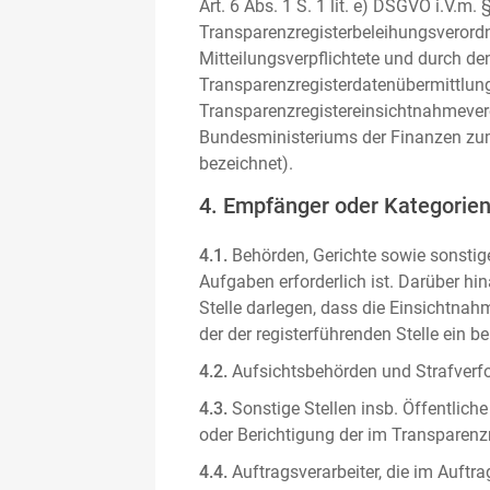
Art. 6 Abs. 1 S. 1 lit. e) DSGVO i.V.
Transparenzregisterbeleihungsverordn
Mitteilungsverpflichtete und durch de
Transparenzregisterdatenübermittlun
Transparenzregistereinsichtnahmever
Bundesministeriums der Finanzen zum
bezeichnet).
4. Empfänger oder Kategorie
4.1.
Behörden, Gerichte sowie sonstige
Aufgaben erforderlich ist. Darüber hi
Stelle darlegen, dass die Einsichtnahm
der der registerführenden Stelle ein b
4.2.
Aufsichtsbehörden und Strafverfol
4.3.
Sonstige Stellen insb. Öffentliche
oder Berichtigung der im Transparenzre
4.4.
Auftragsverarbeiter, die im Auft