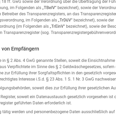
m. § 18 ff. GwG sowie der Verordnung über die Übertragung der Fü
ung, im Folgenden als „
TBelV
“ bezeichnet), sowie der Verordn
n Betreiber des Transparenzregisters, an das Transparenzregister
gsverordnung, im Folgenden als „
TrDüV
“ bezeichnet), sowie der
ordnung (im Folgenden als „
TrEinV
“ bezeichnet), sowie der Be
 Transparenzregister (sog. Transparenzregistergebührenverord
n von Empfängern
 in § 2 Abs. 4 GwG genannte Stellen, soweit die Einsichtnahme z
naus Verpflichtete im Sinne des § 2 Geldwäschegesetzes, sofern
e zur Erfüllung ihrer Sorgfaltspflichten in den gesetzlich vorges
erechtigtes Interesse i.S.d. § 23 Abs. 1 S. 1 Nr. 3 GwG nachweise
gungsbehörden, soweit dies zur Erfüllung ihrer gesetzlichen Auf
 Register, soweit ein Datenaustausch gesetzlich vorgesehen ist 
gister geführten Daten erforderlich ist.
rag tätig werden und personenbezogene Daten ausschließlich auf