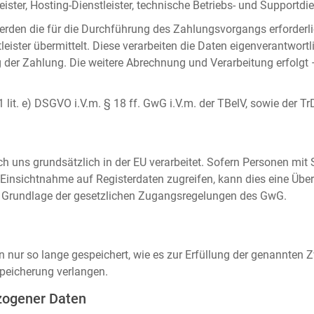
ister, Hosting-Dienstleister, technische Betriebs- und Supportdien
rden die für die Durchführung des Zahlungsvorgangs erforderl
eister übermittelt. Diese verarbeiten die Daten eigenverantwortl
der Zahlung. Die weitere Abrechnung und Verarbeitung erfolgt 
 1 lit. e) DSGVO i.V.m. § 18 ff. GwG i.V.m. der TBelV, sowie der Tr
uns grundsätzlich in der EU verarbeitet. Sofern Personen mit Si
insichtnahme auf Registerdaten zugreifen, kann dies eine Über
auf Grundlage der gesetzlichen Zugangsregelungen des GwG.
ur so lange gespeichert, wie es zur Erfüllung der genannten Zw
peicherung verlangen.
zogener Daten