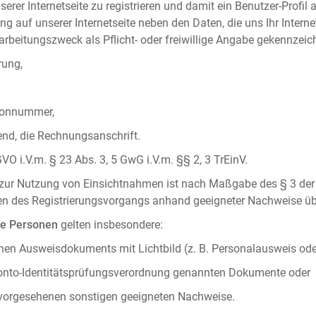
serer Internetseite zu registrieren und damit ein Benutzer-Profil
ng auf unserer Internetseite neben den Daten, die uns Ihr Intern
rbeitungszweck als Pflicht- oder freiwillige Angabe gekennzeich
rung,
efonnummer,
hend, die Rechnungsanschrift.
VO i.V.m. § 23 Abs. 3, 5 GwG i.V.m. §§ 2, 3 TrEinV.
g zur Nutzung von Einsichtnahmen ist nach Maßgabe des § 3 der 
men des Registrierungsvorgangs anhand geeigneter Nachweise üb
he Personen
gelten insbesondere:
chen Ausweisdokuments mit Lichtbild (z. B. Personalausweis ode
konto-Identitätsprüfungsverordnung genannten Dokumente oder
 vorgesehenen sonstigen geeigneten Nachweise.