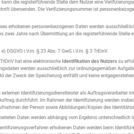
 kann die registerführende Stelle dem Nutzer eine Verifizierun
ft übersenden. Die Verifizierungsnummer ist personenbezogen 
ises erhobenen personenbezogenen Daten werden ausschließlic
ens zwei Jahre nach Übermittlung an die registerführende Stelle
it. e) DSGVO i.V.m. § 23 Abs. 7 GwG i.V.m. § 3 TrEinV.
 TrEinV hat eine elektronische
Identifikation des Nutzers
zu erfo
erungsdaten werden ausschließlich zur ordnungsgemäßen Aufgab
ald der Zweck der Speicherung entfällt und keine entgegenstehe
externen Identifizierungsdienstleister als Auftragsverarbeiter i
 Auftrag durchführt. Im Rahmen der Identifizierung werden insbe
onaufnahmen der Person sowie Abbildungen/Kopien des Identität
arbeiteten Daten werden abhängig vom Ergebnis unterschiedlich l
entifizierungsverfahren erhobenen Daten werden beim Identifizi