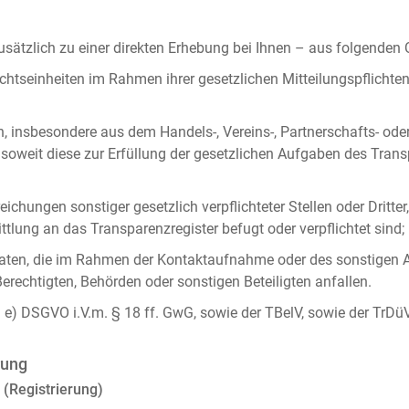
ätzlich zu einer direkten Erhebung bei Ihnen – aus folgenden
chtseinheiten im Rahmen ihrer gesetzlichen Mitteilungspflicht
n, insbesondere aus dem Handels-, Vereins-, Partnerschafts- od
oweit diese zur Erfüllung der gesetzlichen Aufgaben des Tran
ichungen sonstiger gesetzlich verpflichteter Stellen oder Dritt
lung an das Transparenzregister befugt oder verpflichtet sind;
ten, die im Rahmen der Kontaktaufnahme oder des sonstigen A
Berechtigten, Behörden oder sonstigen Beteiligten anfallen.
it. e) DSGVO i.V.m. § 18 ff. GwG, sowie der TBelV, sowie der TrDü
rung
 (Registrierung)