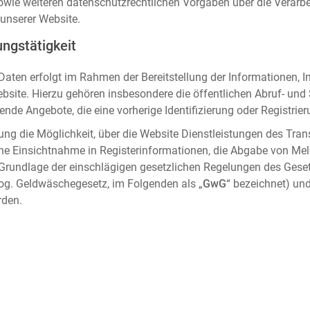
sowie weiteren datenschutzrechtlichen Vorgaben über die Verar
unserer Website.
ngstätigkeit
aten erfolgt im Rahmen der Bereitstellung der Informationen, I
ebsite. Hierzu gehören insbesondere die öffentlichen Abruf- un
nde Angebote, die eine vorherige Identifizierung oder Registrier
ung die Möglichkeit, über die Website Dienstleistungen des Tran
che Einsichtnahme in Registerinformationen, die Abgabe von Me
 Grundlage der einschlägigen gesetzlichen Regelungen des Gese
og. Geldwäschegesetz, im Folgenden als „
GwG
“ bezeichnet) und
rden.