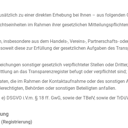
ätzlich zu einer direkten Erhebung bei Ihnen – aus folgenden
chtseinheiten im Rahmen ihrer gesetzlichen Mitteilungspflicht
n, insbesondere aus dem Handels-, Vereins-, Partnerschafts- od
oweit diese zur Erfüllung der gesetzlichen Aufgaben des Tran
ichungen sonstiger gesetzlich verpflichteter Stellen oder Dritt
lung an das Transparenzregister befugt oder verpflichtet sind;
ten, die im Rahmen der Kontaktaufnahme oder des sonstigen A
Berechtigten, Behörden oder sonstigen Beteiligten anfallen.
it. e) DSGVO i.V.m. § 18 ff. GwG, sowie der TBelV, sowie der TrDü
rung
 (Registrierung)