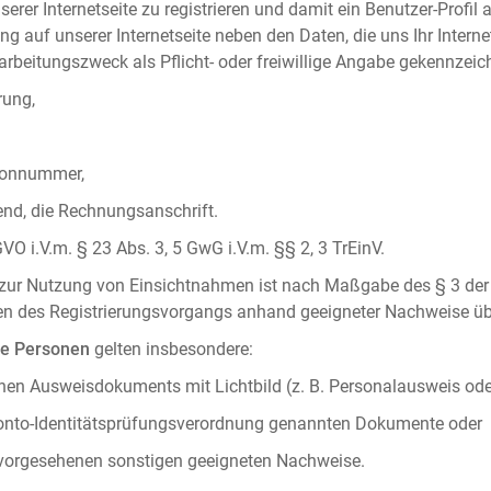
serer Internetseite zu registrieren und damit ein Benutzer-Profil
ng auf unserer Internetseite neben den Daten, die uns Ihr Intern
rbeitungszweck als Pflicht- oder freiwillige Angabe gekennzeich
rung,
efonnummer,
hend, die Rechnungsanschrift.
VO i.V.m. § 23 Abs. 3, 5 GwG i.V.m. §§ 2, 3 TrEinV.
g zur Nutzung von Einsichtnahmen ist nach Maßgabe des § 3 der 
men des Registrierungsvorgangs anhand geeigneter Nachweise üb
he Personen
gelten insbesondere:
chen Ausweisdokuments mit Lichtbild (z. B. Personalausweis ode
konto-Identitätsprüfungsverordnung genannten Dokumente oder
 vorgesehenen sonstigen geeigneten Nachweise.