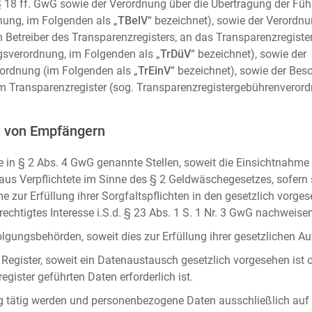
m. § 18 ff. GwG sowie der Verordnung über die Übertragung der Fü
ung, im Folgenden als „
TBelV
“ bezeichnet), sowie der Verordn
n Betreiber des Transparenzregisters, an das Transparenzregister
gsverordnung, im Folgenden als „
TrDüV
“ bezeichnet), sowie der
ordnung (im Folgenden als „
TrEinV
“ bezeichnet), sowie der Be
 Transparenzregister (sog. Transparenzregistergebührenverord
n von Empfängern
 in § 2 Abs. 4 GwG genannte Stellen, soweit die Einsichtnahme z
naus Verpflichtete im Sinne des § 2 Geldwäschegesetzes, sofern
e zur Erfüllung ihrer Sorgfaltspflichten in den gesetzlich vorges
erechtigtes Interesse i.S.d. § 23 Abs. 1 S. 1 Nr. 3 GwG nachweise
gungsbehörden, soweit dies zur Erfüllung ihrer gesetzlichen Auf
 Register, soweit ein Datenaustausch gesetzlich vorgesehen ist 
gister geführten Daten erforderlich ist.
rag tätig werden und personenbezogene Daten ausschließlich auf