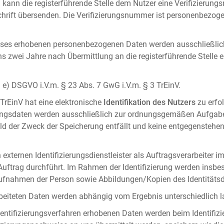
 kann die registerführende Stelle dem Nutzer eine Verifizierun
ft übersenden. Die Verifizierungsnummer ist personenbezogen 
ises erhobenen personenbezogenen Daten werden ausschließlic
ens zwei Jahre nach Übermittlung an die registerführende Stelle
it. e) DSGVO i.V.m. § 23 Abs. 7 GwG i.V.m. § 3 TrEinV.
 TrEinV hat eine elektronische
Identifikation des Nutzers
zu erfo
erungsdaten werden ausschließlich zur ordnungsgemäßen Aufgab
ald der Zweck der Speicherung entfällt und keine entgegenstehe
externen Identifizierungsdienstleister als Auftragsverarbeiter i
 Auftrag durchführt. Im Rahmen der Identifizierung werden insbe
onaufnahmen der Person sowie Abbildungen/Kopien des Identität
arbeiteten Daten werden abhängig vom Ergebnis unterschiedlich l
entifizierungsverfahren erhobenen Daten werden beim Identifizi