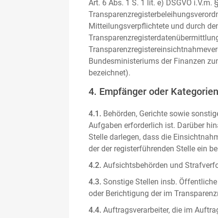
Art. 6 Abs. 1 S. 1 lit. e) DSGVO i.V.
Transparenzregisterbeleihungsverordn
Mitteilungsverpflichtete und durch de
Transparenzregisterdatenübermittlun
Transparenzregistereinsichtnahmever
Bundesministeriums der Finanzen zum
bezeichnet).
4. Empfänger oder Kategorie
4.1.
Behörden, Gerichte sowie sonstige
Aufgaben erforderlich ist. Darüber hi
Stelle darlegen, dass die Einsichtnahm
der der registerführenden Stelle ein b
4.2.
Aufsichtsbehörden und Strafverfol
4.3.
Sonstige Stellen insb. Öffentliche
oder Berichtigung der im Transparenzre
4.4.
Auftragsverarbeiter, die im Auft