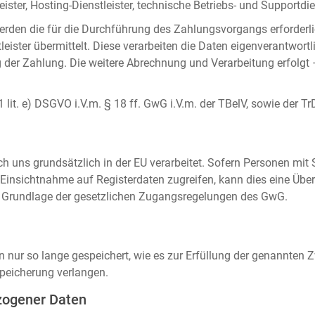
ister, Hosting-Dienstleister, technische Betriebs- und Supportdien
rden die für die Durchführung des Zahlungsvorgangs erforderl
eister übermittelt. Diese verarbeiten die Daten eigenverantwortl
der Zahlung. Die weitere Abrechnung und Verarbeitung erfolgt 
 1 lit. e) DSGVO i.V.m. § 18 ff. GwG i.V.m. der TBelV, sowie der Tr
uns grundsätzlich in der EU verarbeitet. Sofern Personen mit Si
insichtnahme auf Registerdaten zugreifen, kann dies eine Über
auf Grundlage der gesetzlichen Zugangsregelungen des GwG.
ur so lange gespeichert, wie es zur Erfüllung der genannten Zw
peicherung verlangen.
zogener Daten