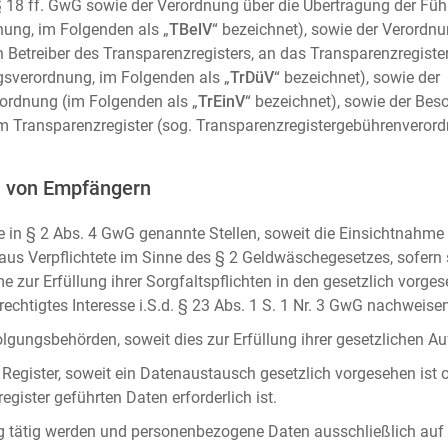
m. § 18 ff. GwG sowie der Verordnung über die Übertragung der Fü
ung, im Folgenden als „
TBelV
“ bezeichnet), sowie der Verordn
n Betreiber des Transparenzregisters, an das Transparenzregister
gsverordnung, im Folgenden als „
TrDüV
“ bezeichnet), sowie der
ordnung (im Folgenden als „
TrEinV
“ bezeichnet), sowie der Be
 Transparenzregister (sog. Transparenzregistergebührenverord
n von Empfängern
 in § 2 Abs. 4 GwG genannte Stellen, soweit die Einsichtnahme z
naus Verpflichtete im Sinne des § 2 Geldwäschegesetzes, sofern
e zur Erfüllung ihrer Sorgfaltspflichten in den gesetzlich vorges
erechtigtes Interesse i.S.d. § 23 Abs. 1 S. 1 Nr. 3 GwG nachweise
gungsbehörden, soweit dies zur Erfüllung ihrer gesetzlichen Auf
 Register, soweit ein Datenaustausch gesetzlich vorgesehen ist 
gister geführten Daten erforderlich ist.
rag tätig werden und personenbezogene Daten ausschließlich auf