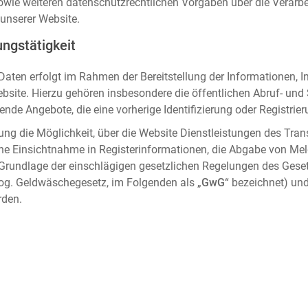
sowie weiteren datenschutzrechtlichen Vorgaben über die Verar
unserer Website.
ngstätigkeit
aten erfolgt im Rahmen der Bereitstellung der Informationen, I
ebsite. Hierzu gehören insbesondere die öffentlichen Abruf- un
nde Angebote, die eine vorherige Identifizierung oder Registrier
ung die Möglichkeit, über die Website Dienstleistungen des Tran
che Einsichtnahme in Registerinformationen, die Abgabe von Me
 Grundlage der einschlägigen gesetzlichen Regelungen des Gese
og. Geldwäschegesetz, im Folgenden als „
GwG
“ bezeichnet) und
rden.