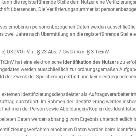
 kann die registerführende Stelle dem Nutzer eine Verifizierun
ft übersenden. Die Verifizierungsnummer ist personenbezogen 
ises erhobenen personenbezogenen Daten werden ausschließlic
ens zwei Jahre nach Übermittlung an die registerführende Stelle
it. e) DSGVO i.V.m. § 23 Abs. 7 GwG i.V.m. § 3 TrEinV.
 TrEinV hat eine elektronische
Identifikation des Nutzers
zu erfo
erungsdaten werden ausschließlich zur ordnungsgemäßen Aufgab
ald der Zweck der Speicherung entfällt und keine entgegenstehe
externen Identifizierungsdienstleister als Auftragsverarbeiter i
 Auftrag durchführt. Im Rahmen der Identifizierung werden insbe
onaufnahmen der Person sowie Abbildungen/Kopien des Identität
arbeiteten Daten werden abhängig vom Ergebnis unterschiedlich l
entifizierungsverfahren erhobenen Daten werden beim Identifizi