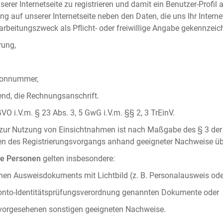
serer Internetseite zu registrieren und damit ein Benutzer-Profil
ng auf unserer Internetseite neben den Daten, die uns Ihr Intern
rbeitungszweck als Pflicht- oder freiwillige Angabe gekennzeich
rung,
efonnummer,
hend, die Rechnungsanschrift.
VO i.V.m. § 23 Abs. 3, 5 GwG i.V.m. §§ 2, 3 TrEinV.
g zur Nutzung von Einsichtnahmen ist nach Maßgabe des § 3 der 
men des Registrierungsvorgangs anhand geeigneter Nachweise üb
he Personen
gelten insbesondere:
chen Ausweisdokuments mit Lichtbild (z. B. Personalausweis ode
konto-Identitätsprüfungsverordnung genannten Dokumente oder
 vorgesehenen sonstigen geeigneten Nachweise.