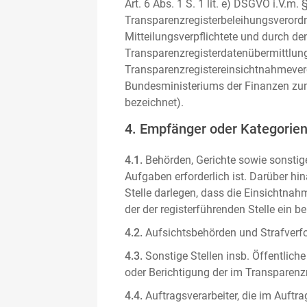
Art. 6 Abs. 1 S. 1 lit. e) DSGVO i.V.
Transparenzregisterbeleihungsverordn
Mitteilungsverpflichtete und durch de
Transparenzregisterdatenübermittlun
Transparenzregistereinsichtnahmever
Bundesministeriums der Finanzen zum
bezeichnet).
4. Empfänger oder Kategorie
4.1.
Behörden, Gerichte sowie sonstige
Aufgaben erforderlich ist. Darüber hi
Stelle darlegen, dass die Einsichtnahm
der der registerführenden Stelle ein b
4.2.
Aufsichtsbehörden und Strafverfol
4.3.
Sonstige Stellen insb. Öffentliche
oder Berichtigung der im Transparenzre
4.4.
Auftragsverarbeiter, die im Auft