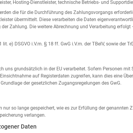
ister, Hosting-Dienstleister, technische Betriebs- und Supportdien
rden die für die Durchführung des Zahlungsvorgangs erforderl
eister übermittelt. Diese verarbeiten die Daten eigenverantwortl
der Zahlung. Die weitere Abrechnung und Verarbeitung erfolgt 
 1 lit. e) DSGVO i.V.m. § 18 ff. GwG i.V.m. der TBelV, sowie der Tr
uns grundsätzlich in der EU verarbeitet. Sofern Personen mit Si
insichtnahme auf Registerdaten zugreifen, kann dies eine Über
auf Grundlage der gesetzlichen Zugangsregelungen des GwG.
ur so lange gespeichert, wie es zur Erfüllung der genannten Zw
peicherung verlangen.
zogener Daten