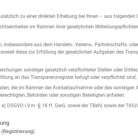
ätzlich zu einer direkten Erhebung bei Ihnen – aus folgenden
chtseinheiten im Rahmen ihrer gesetzlichen Mitteilungspflicht
n, insbesondere aus dem Handels-, Vereins-, Partnerschafts- od
oweit diese zur Erfüllung der gesetzlichen Aufgaben des Tran
ichungen sonstiger gesetzlich verpflichteter Stellen oder Dritt
lung an das Transparenzregister befugt oder verpflichtet sind;
ten, die im Rahmen der Kontaktaufnahme oder des sonstigen A
Berechtigten, Behörden oder sonstigen Beteiligten anfallen.
it. e) DSGVO i.V.m. § 18 ff. GwG, sowie der TBelV, sowie der TrDü
rung
 (Registrierung)