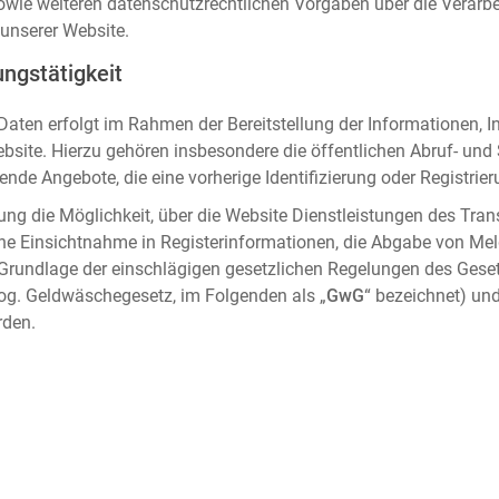
sowie weiteren datenschutzrechtlichen Vorgaben über die Verar
unserer Website.
ngstätigkeit
aten erfolgt im Rahmen der Bereitstellung der Informationen, I
ebsite. Hierzu gehören insbesondere die öffentlichen Abruf- un
nde Angebote, die eine vorherige Identifizierung oder Registrier
ung die Möglichkeit, über die Website Dienstleistungen des Tran
che Einsichtnahme in Registerinformationen, die Abgabe von Me
 Grundlage der einschlägigen gesetzlichen Regelungen des Gese
og. Geldwäschegesetz, im Folgenden als „
GwG
“ bezeichnet) und
rden.