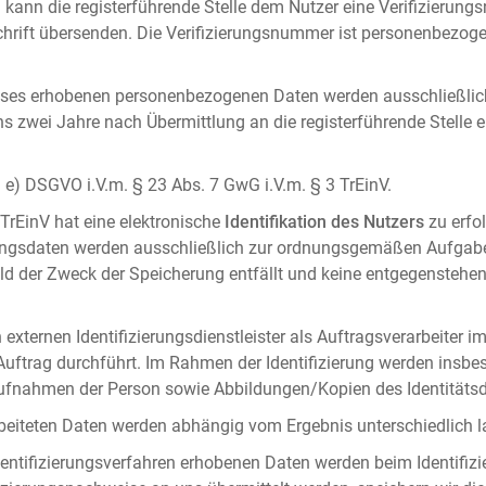
 kann die registerführende Stelle dem Nutzer eine Verifizierun
ft übersenden. Die Verifizierungsnummer ist personenbezogen 
ises erhobenen personenbezogenen Daten werden ausschließlic
ens zwei Jahre nach Übermittlung an die registerführende Stelle
it. e) DSGVO i.V.m. § 23 Abs. 7 GwG i.V.m. § 3 TrEinV.
 TrEinV hat eine elektronische
Identifikation des Nutzers
zu erfo
erungsdaten werden ausschließlich zur ordnungsgemäßen Aufgab
ald der Zweck der Speicherung entfällt und keine entgegenstehe
externen Identifizierungsdienstleister als Auftragsverarbeiter i
 Auftrag durchführt. Im Rahmen der Identifizierung werden insbe
onaufnahmen der Person sowie Abbildungen/Kopien des Identität
arbeiteten Daten werden abhängig vom Ergebnis unterschiedlich l
entifizierungsverfahren erhobenen Daten werden beim Identifizi