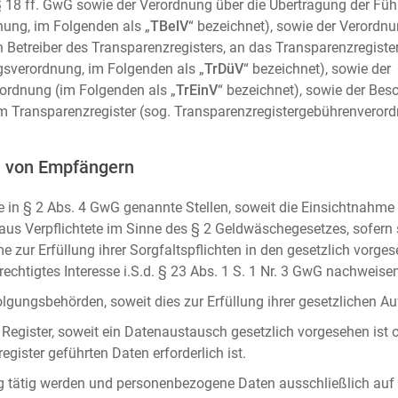
m. § 18 ff. GwG sowie der Verordnung über die Übertragung der Fü
ung, im Folgenden als „
TBelV
“ bezeichnet), sowie der Verordn
n Betreiber des Transparenzregisters, an das Transparenzregister
gsverordnung, im Folgenden als „
TrDüV
“ bezeichnet), sowie der
ordnung (im Folgenden als „
TrEinV
“ bezeichnet), sowie der Be
 Transparenzregister (sog. Transparenzregistergebührenverord
n von Empfängern
 in § 2 Abs. 4 GwG genannte Stellen, soweit die Einsichtnahme z
naus Verpflichtete im Sinne des § 2 Geldwäschegesetzes, sofern
e zur Erfüllung ihrer Sorgfaltspflichten in den gesetzlich vorges
erechtigtes Interesse i.S.d. § 23 Abs. 1 S. 1 Nr. 3 GwG nachweise
gungsbehörden, soweit dies zur Erfüllung ihrer gesetzlichen Auf
 Register, soweit ein Datenaustausch gesetzlich vorgesehen ist 
gister geführten Daten erforderlich ist.
rag tätig werden und personenbezogene Daten ausschließlich auf