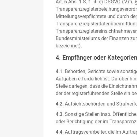
Art. 6 Abs. 1 S. 1 lit. e) DSGVO i.V.
Transparenzregisterbeleihungsverordn
Mitteilungsverpflichtete und durch de
Transparenzregisterdatenübermittlun
Transparenzregistereinsichtnahmever
Bundesministeriums der Finanzen zum
bezeichnet).
4. Empfänger oder Kategorie
4.1.
Behörden, Gerichte sowie sonstige
Aufgaben erforderlich ist. Darüber hi
Stelle darlegen, dass die Einsichtnahm
der der registerführenden Stelle ein b
4.2.
Aufsichtsbehörden und Strafverfol
4.3.
Sonstige Stellen insb. Öffentliche
oder Berichtigung der im Transparenzre
4.4.
Auftragsverarbeiter, die im Auft