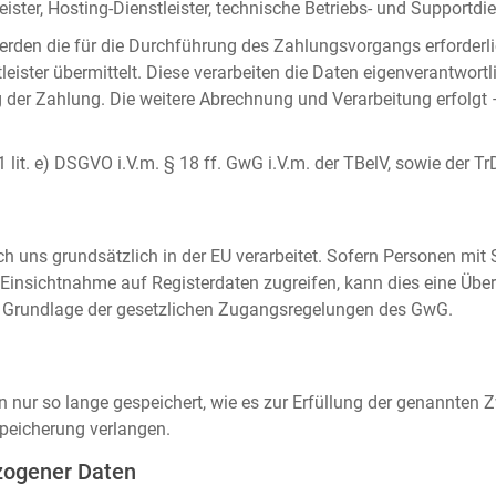
ister, Hosting-Dienstleister, technische Betriebs- und Supportdien
rden die für die Durchführung des Zahlungsvorgangs erforderl
eister übermittelt. Diese verarbeiten die Daten eigenverantwortl
der Zahlung. Die weitere Abrechnung und Verarbeitung erfolgt 
 1 lit. e) DSGVO i.V.m. § 18 ff. GwG i.V.m. der TBelV, sowie der Tr
uns grundsätzlich in der EU verarbeitet. Sofern Personen mit Si
insichtnahme auf Registerdaten zugreifen, kann dies eine Über
auf Grundlage der gesetzlichen Zugangsregelungen des GwG.
ur so lange gespeichert, wie es zur Erfüllung der genannten Zw
peicherung verlangen.
zogener Daten