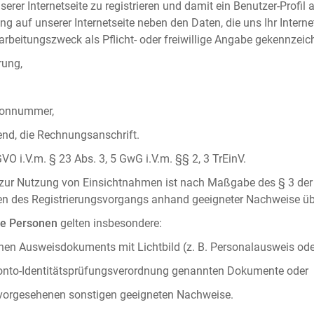
serer Internetseite zu registrieren und damit ein Benutzer-Profil
ng auf unserer Internetseite neben den Daten, die uns Ihr Intern
rbeitungszweck als Pflicht- oder freiwillige Angabe gekennzeich
rung,
efonnummer,
hend, die Rechnungsanschrift.
VO i.V.m. § 23 Abs. 3, 5 GwG i.V.m. §§ 2, 3 TrEinV.
g zur Nutzung von Einsichtnahmen ist nach Maßgabe des § 3 der 
men des Registrierungsvorgangs anhand geeigneter Nachweise üb
he Personen
gelten insbesondere:
chen Ausweisdokuments mit Lichtbild (z. B. Personalausweis ode
konto-Identitätsprüfungsverordnung genannten Dokumente oder
 vorgesehenen sonstigen geeigneten Nachweise.