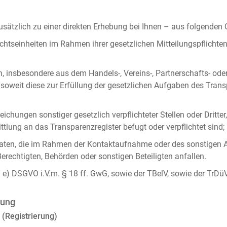
ätzlich zu einer direkten Erhebung bei Ihnen – aus folgenden
chtseinheiten im Rahmen ihrer gesetzlichen Mitteilungspflicht
n, insbesondere aus dem Handels-, Vereins-, Partnerschafts- od
oweit diese zur Erfüllung der gesetzlichen Aufgaben des Tran
ichungen sonstiger gesetzlich verpflichteter Stellen oder Dritt
lung an das Transparenzregister befugt oder verpflichtet sind;
ten, die im Rahmen der Kontaktaufnahme oder des sonstigen A
Berechtigten, Behörden oder sonstigen Beteiligten anfallen.
it. e) DSGVO i.V.m. § 18 ff. GwG, sowie der TBelV, sowie der TrDü
rung
 (Registrierung)