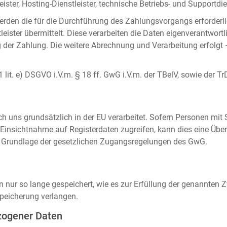
ister, Hosting-Dienstleister, technische Betriebs- und Supportdien
rden die für die Durchführung des Zahlungsvorgangs erforderl
eister übermittelt. Diese verarbeiten die Daten eigenverantwortl
der Zahlung. Die weitere Abrechnung und Verarbeitung erfolgt 
 1 lit. e) DSGVO i.V.m. § 18 ff. GwG i.V.m. der TBelV, sowie der Tr
uns grundsätzlich in der EU verarbeitet. Sofern Personen mit Si
insichtnahme auf Registerdaten zugreifen, kann dies eine Über
auf Grundlage der gesetzlichen Zugangsregelungen des GwG.
ur so lange gespeichert, wie es zur Erfüllung der genannten Zw
peicherung verlangen.
zogener Daten