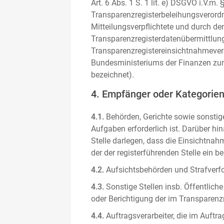
Art. 6 Abs. 1 S. 1 lit. e) DSGVO i.V.
Transparenzregisterbeleihungsverordn
Mitteilungsverpflichtete und durch de
Transparenzregisterdatenübermittlun
Transparenzregistereinsichtnahmever
Bundesministeriums der Finanzen zum
bezeichnet).
4. Empfänger oder Kategorie
4.1.
Behörden, Gerichte sowie sonstige
Aufgaben erforderlich ist. Darüber hi
Stelle darlegen, dass die Einsichtnahm
der der registerführenden Stelle ein b
4.2.
Aufsichtsbehörden und Strafverfol
4.3.
Sonstige Stellen insb. Öffentliche
oder Berichtigung der im Transparenzre
4.4.
Auftragsverarbeiter, die im Auft