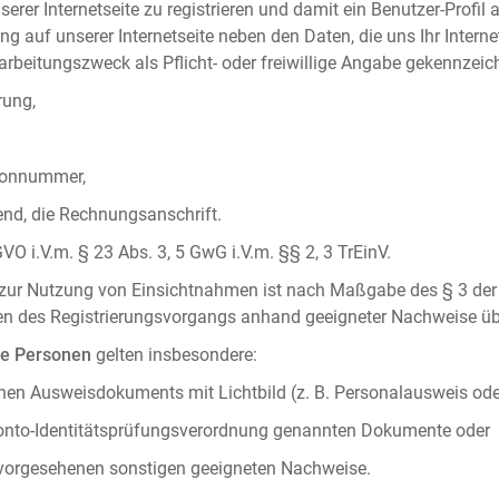
serer Internetseite zu registrieren und damit ein Benutzer-Profil
ng auf unserer Internetseite neben den Daten, die uns Ihr Intern
rbeitungszweck als Pflicht- oder freiwillige Angabe gekennzeich
rung,
efonnummer,
hend, die Rechnungsanschrift.
VO i.V.m. § 23 Abs. 3, 5 GwG i.V.m. §§ 2, 3 TrEinV.
g zur Nutzung von Einsichtnahmen ist nach Maßgabe des § 3 der 
men des Registrierungsvorgangs anhand geeigneter Nachweise üb
he Personen
gelten insbesondere:
chen Ausweisdokuments mit Lichtbild (z. B. Personalausweis ode
konto-Identitätsprüfungsverordnung genannten Dokumente oder
 vorgesehenen sonstigen geeigneten Nachweise.