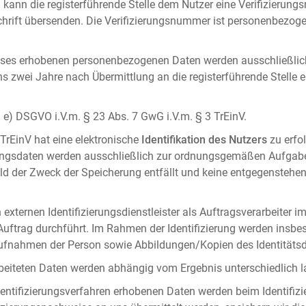
 kann die registerführende Stelle dem Nutzer eine Verifizierun
ft übersenden. Die Verifizierungsnummer ist personenbezogen 
ises erhobenen personenbezogenen Daten werden ausschließlic
ens zwei Jahre nach Übermittlung an die registerführende Stelle
it. e) DSGVO i.V.m. § 23 Abs. 7 GwG i.V.m. § 3 TrEinV.
 TrEinV hat eine elektronische
Identifikation des Nutzers
zu erfo
erungsdaten werden ausschließlich zur ordnungsgemäßen Aufgab
ald der Zweck der Speicherung entfällt und keine entgegenstehe
externen Identifizierungsdienstleister als Auftragsverarbeiter i
 Auftrag durchführt. Im Rahmen der Identifizierung werden insbe
onaufnahmen der Person sowie Abbildungen/Kopien des Identität
arbeiteten Daten werden abhängig vom Ergebnis unterschiedlich l
entifizierungsverfahren erhobenen Daten werden beim Identifizi