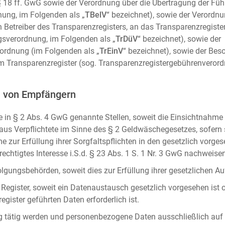
m. § 18 ff. GwG sowie der Verordnung über die Übertragung der Fü
ung, im Folgenden als „
TBelV
“ bezeichnet), sowie der Verordn
n Betreiber des Transparenzregisters, an das Transparenzregister
gsverordnung, im Folgenden als „
TrDüV
“ bezeichnet), sowie der
ordnung (im Folgenden als „
TrEinV
“ bezeichnet), sowie der Be
 Transparenzregister (sog. Transparenzregistergebührenverord
n von Empfängern
 in § 2 Abs. 4 GwG genannte Stellen, soweit die Einsichtnahme z
naus Verpflichtete im Sinne des § 2 Geldwäschegesetzes, sofern
e zur Erfüllung ihrer Sorgfaltspflichten in den gesetzlich vorges
erechtigtes Interesse i.S.d. § 23 Abs. 1 S. 1 Nr. 3 GwG nachweise
gungsbehörden, soweit dies zur Erfüllung ihrer gesetzlichen Auf
 Register, soweit ein Datenaustausch gesetzlich vorgesehen ist 
gister geführten Daten erforderlich ist.
rag tätig werden und personenbezogene Daten ausschließlich auf