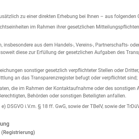
ätzlich zu einer direkten Erhebung bei Ihnen – aus folgenden
chtseinheiten im Rahmen ihrer gesetzlichen Mitteilungspflicht
n, insbesondere aus dem Handels-, Vereins-, Partnerschafts- od
oweit diese zur Erfüllung der gesetzlichen Aufgaben des Tran
ichungen sonstiger gesetzlich verpflichteter Stellen oder Dritt
lung an das Transparenzregister befugt oder verpflichtet sind;
ten, die im Rahmen der Kontaktaufnahme oder des sonstigen A
Berechtigten, Behörden oder sonstigen Beteiligten anfallen.
it. e) DSGVO i.V.m. § 18 ff. GwG, sowie der TBelV, sowie der TrDü
rung
 (Registrierung)