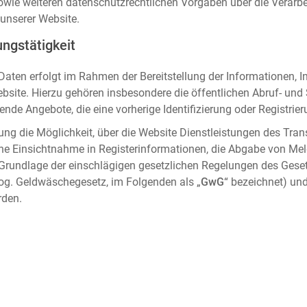
sowie weiteren datenschutzrechtlichen Vorgaben über die Verar
unserer Website.
ngstätigkeit
aten erfolgt im Rahmen der Bereitstellung der Informationen, I
ebsite. Hierzu gehören insbesondere die öffentlichen Abruf- un
nde Angebote, die eine vorherige Identifizierung oder Registrier
ung die Möglichkeit, über die Website Dienstleistungen des Tran
che Einsichtnahme in Registerinformationen, die Abgabe von Me
 Grundlage der einschlägigen gesetzlichen Regelungen des Gese
og. Geldwäschegesetz, im Folgenden als „
GwG
“ bezeichnet) und
rden.