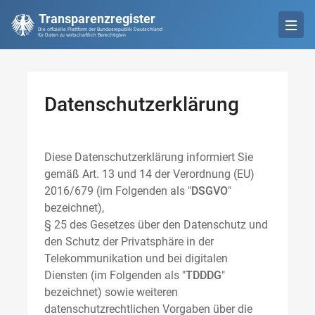
Transparenzregister
Die offizielle Plattform der Bundesrepublik Deutschland
für Daten zu wirtschaftlich Berechtigten
Datenschutzerklärung
Diese Datenschutzerklärung informiert Sie
gemäß Art. 13 und 14 der Verordnung (EU)
2016/679 (im Folgenden als "
DSGVO
"
bezeichnet),
§ 25 des Gesetzes über den Datenschutz und
den Schutz der Privatsphäre in der
Telekommunikation und bei digitalen
Diensten (im Folgenden als "
TDDDG
"
bezeichnet) sowie weiteren
datenschutzrechtlichen Vorgaben über die