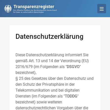
Transparenzregister
Die offizielle Plattform der Bundesrepublik Deutschland
für Daten zu wirtschaftlich Berechtigten
Datenschutzerklärung
Diese Datenschutzerklärung informiert Sie
gemäß Art. 13 und 14 der Verordnung (EU)
2016/679 (im Folgenden als "
DSGVO
"
bezeichnet),
§ 25 des Gesetzes über den Datenschutz und
den Schutz der Privatsphäre in der
Telekommunikation und bei digitalen
Diensten (im Folgenden als "
TDDDG
"
bezeichnet) sowie weiteren
datenschutzrechtlichen Vorgaben über die