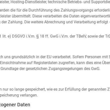
ister, Hosting-Dienstleister, technische Betriebs- und Supportdien
rden die für die Durchführung des Zahlungsvorgangs erforderl
eister übermittelt. Diese verarbeiten die Daten eigenverantwortl
der Zahlung. Die weitere Abrechnung und Verarbeitung erfolgt 
 1 lit. e) DSGVO i.V.m. § 18 ff. GwG i.V.m. der TBelV, sowie der Tr
uns grundsätzlich in der EU verarbeitet. Sofern Personen mit Si
insichtnahme auf Registerdaten zugreifen, kann dies eine Über
auf Grundlage der gesetzlichen Zugangsregelungen des GwG.
ur so lange gespeichert, wie es zur Erfüllung der genannten Zw
peicherung verlangen.
zogener Daten