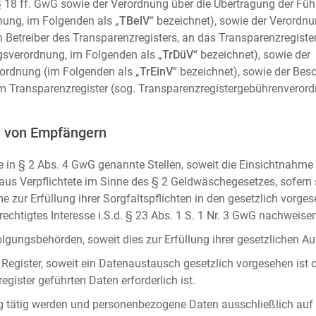
m. § 18 ff. GwG sowie der Verordnung über die Übertragung der Fü
ung, im Folgenden als „
TBelV
“ bezeichnet), sowie der Verordn
n Betreiber des Transparenzregisters, an das Transparenzregister
gsverordnung, im Folgenden als „
TrDüV
“ bezeichnet), sowie der
ordnung (im Folgenden als „
TrEinV
“ bezeichnet), sowie der Be
 Transparenzregister (sog. Transparenzregistergebührenverord
n von Empfängern
 in § 2 Abs. 4 GwG genannte Stellen, soweit die Einsichtnahme z
naus Verpflichtete im Sinne des § 2 Geldwäschegesetzes, sofern
e zur Erfüllung ihrer Sorgfaltspflichten in den gesetzlich vorges
erechtigtes Interesse i.S.d. § 23 Abs. 1 S. 1 Nr. 3 GwG nachweise
gungsbehörden, soweit dies zur Erfüllung ihrer gesetzlichen Auf
 Register, soweit ein Datenaustausch gesetzlich vorgesehen ist 
gister geführten Daten erforderlich ist.
rag tätig werden und personenbezogene Daten ausschließlich auf