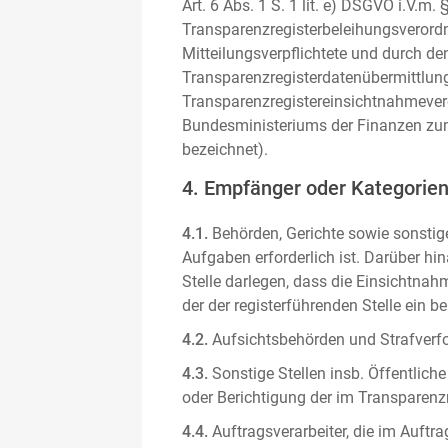
Art. 6 Abs. 1 S. 1 lit. e) DSGVO i.V.
Transparenzregisterbeleihungsverordn
Mitteilungsverpflichtete und durch de
Transparenzregisterdatenübermittlun
Transparenzregistereinsichtnahmever
Bundesministeriums der Finanzen zum
bezeichnet).
4. Empfänger oder Kategorie
4.1.
Behörden, Gerichte sowie sonstige
Aufgaben erforderlich ist. Darüber hi
Stelle darlegen, dass die Einsichtnahm
der der registerführenden Stelle ein b
4.2.
Aufsichtsbehörden und Strafverfol
4.3.
Sonstige Stellen insb. Öffentliche
oder Berichtigung der im Transparenzre
4.4.
Auftragsverarbeiter, die im Auft