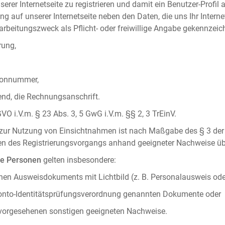
serer Internetseite zu registrieren und damit ein Benutzer-Profil
ng auf unserer Internetseite neben den Daten, die uns Ihr Intern
rbeitungszweck als Pflicht- oder freiwillige Angabe gekennzeich
rung,
efonnummer,
hend, die Rechnungsanschrift.
VO i.V.m. § 23 Abs. 3, 5 GwG i.V.m. §§ 2, 3 TrEinV.
g zur Nutzung von Einsichtnahmen ist nach Maßgabe des § 3 der 
men des Registrierungsvorgangs anhand geeigneter Nachweise üb
he Personen
gelten insbesondere:
chen Ausweisdokuments mit Lichtbild (z. B. Personalausweis ode
konto-Identitätsprüfungsverordnung genannten Dokumente oder
 vorgesehenen sonstigen geeigneten Nachweise.