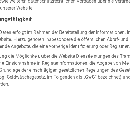
sowie weiteren datenschutzrechtlichen Vorgaben über die Verar
unserer Website.
ngstätigkeit
aten erfolgt im Rahmen der Bereitstellung der Informationen, I
ebsite. Hierzu gehören insbesondere die öffentlichen Abruf- un
nde Angebote, die eine vorherige Identifizierung oder Registrier
ung die Möglichkeit, über die Website Dienstleistungen des Tran
che Einsichtnahme in Registerinformationen, die Abgabe von Me
 Grundlage der einschlägigen gesetzlichen Regelungen des Gese
og. Geldwäschegesetz, im Folgenden als „
GwG
“ bezeichnet) und
rden.