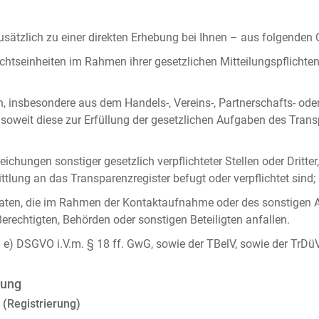
ätzlich zu einer direkten Erhebung bei Ihnen – aus folgenden
chtseinheiten im Rahmen ihrer gesetzlichen Mitteilungspflicht
n, insbesondere aus dem Handels-, Vereins-, Partnerschafts- od
oweit diese zur Erfüllung der gesetzlichen Aufgaben des Tran
ichungen sonstiger gesetzlich verpflichteter Stellen oder Dritt
lung an das Transparenzregister befugt oder verpflichtet sind;
ten, die im Rahmen der Kontaktaufnahme oder des sonstigen A
Berechtigten, Behörden oder sonstigen Beteiligten anfallen.
it. e) DSGVO i.V.m. § 18 ff. GwG, sowie der TBelV, sowie der TrDü
rung
 (Registrierung)