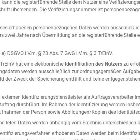
 kann die registerführende Stelle dem Nutzer eine Verifizierun
ft übersenden. Die Verifizierungsnummer ist personenbezogen 
ises erhobenen personenbezogenen Daten werden ausschließlic
ens zwei Jahre nach Übermittlung an die registerführende Stelle
it. e) DSGVO i.V.m. § 23 Abs. 7 GwG i.V.m. § 3 TrEinV.
 TrEinV hat eine elektronische
Identifikation des Nutzers
zu erfo
erungsdaten werden ausschließlich zur ordnungsgemäßen Aufgab
ald der Zweck der Speicherung entfällt und keine entgegenstehe
externen Identifizierungsdienstleister als Auftragsverarbeiter i
 Auftrag durchführt. Im Rahmen der Identifizierung werden insbe
onaufnahmen der Person sowie Abbildungen/Kopien des Identität
arbeiteten Daten werden abhängig vom Ergebnis unterschiedlich l
entifizierungsverfahren erhobenen Daten werden beim Identifizi